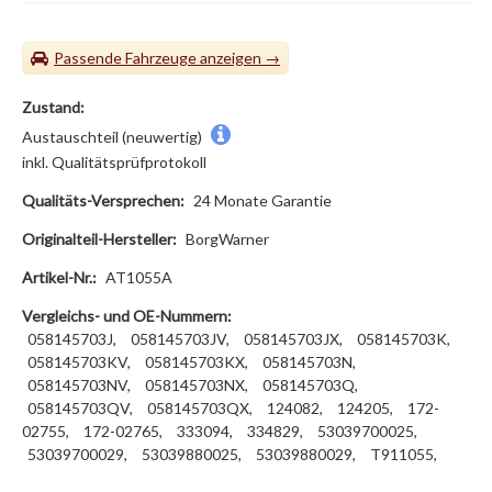
Passende Fahrzeuge
Zustand:
Austauschteil (neuwertig)
inkl. Qualitätsprüfprotokoll
Qualitäts-Versprechen:
24 Monate Garantie
Originalteil-Hersteller:
BorgWarner
Artikel-Nr.:
AT1055A
Vergleichs- und OE-Nummern:
058145703J,
058145703JV,
058145703JX,
058145703K,
058145703KV,
058145703KX,
058145703N,
058145703NV,
058145703NX,
058145703Q,
058145703QV,
058145703QX,
124082,
124205,
172-
02755,
172-02765,
333094,
334829,
53039700025,
53039700029,
53039880025,
53039880029,
T911055,