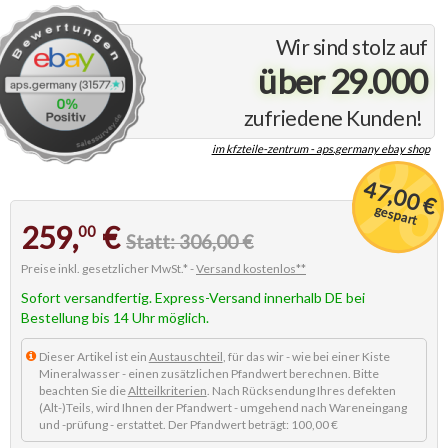
Wir sind stolz auf
über 29.000
zufriedene Kunden!
im kfzteile-zentrum - aps.germany ebay shop
47,00 €
gespart
259,
€
00
Statt: 306,00 €
Preise inkl. gesetzlicher MwSt.* -
Versand kostenlos**
Sofort versandfertig. Express-Versand innerhalb DE bei
Bestellung bis 14 Uhr möglich.
Dieser Artikel ist ein
Austauschteil
, für das wir - wie bei einer Kiste
Mineralwasser - einen zusätzlichen Pfandwert berechnen. Bitte
beachten Sie die
Altteilkriterien
. Nach Rücksendung Ihres defekten
(Alt-)Teils, wird Ihnen der Pfandwert - umgehend nach Wareneingang
und -prüfung - erstattet. Der Pfandwert beträgt: 100,00 €