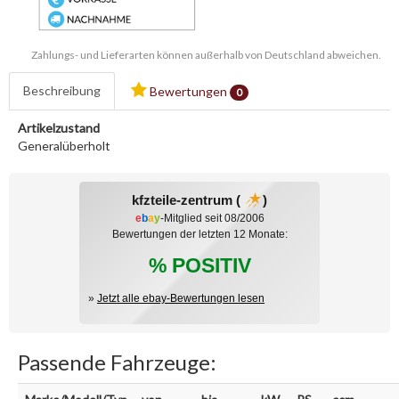
Zahlungs- und Lieferarten können außerhalb von Deutschland abweichen.
Beschreibung
Bewertungen
0
Artikelzustand
Generalüberholt
kfzteile-zentrum (
)
e
b
a
y
-Mitglied seit 08/2006
Bewertungen der letzten 12 Monate:
% POSITIV
»
Jetzt alle ebay-Bewertungen lesen
Passende Fahrzeuge: