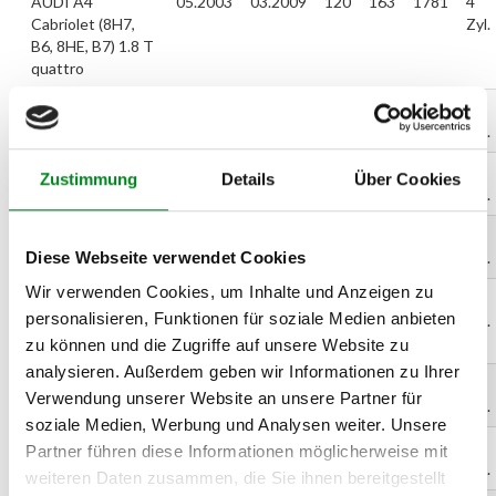
AUDI A4
05.2003
03.2009
120
163
1781
4
Cabriolet (8H7,
Zyl.
B6, 8HE, B7) 1.8 T
quattro
AUDI A4 (8EC,
11.2004
06.2008
120
163
1781
4
B7) 1.8 T
Zyl.
AUDI A4 (8EC,
11.2004
06.2008
120
163
1781
4
Zustimmung
Details
Über Cookies
B7) 1.8 T quattro
Zyl.
AUDI A4 Avant
11.2004
06.2008
120
163
1781
4
Diese Webseite verwendet Cookies
(8ED, B7) 1.8 T
Zyl.
Wir verwenden Cookies, um Inhalte und Anzeigen zu
AUDI A4 Avant
11.2004
06.2008
120
163
1781
4
personalisieren, Funktionen für soziale Medien anbieten
(8ED, B7) 1.8 T
Zyl.
quattro
zu können und die Zugriffe auf unsere Website zu
analysieren. Außerdem geben wir Informationen zu Ihrer
AUDI A6 (4B, C5)
01.1997
01.2005
110
150
1781
4
Verwendung unserer Website an unsere Partner für
1.8 T
Zyl.
soziale Medien, Werbung und Analysen weiter. Unsere
AUDI A6 (4B, C5)
01.1997
01.2005
110
150
1781
4
Partner führen diese Informationen möglicherweise mit
1.8 T
Zyl.
weiteren Daten zusammen, die Sie ihnen bereitgestellt