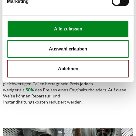
02541/8483601
Marketing
Alle zulassen
Der Aufbereitungsprozess für
Turbolader
Auswahl erlauben
Die Qualität und Lebensdauer eines überholten Turboladers ist mit
Ablehnen
denen eines neuen Turboladers vergleichbar.
Durch die Verwendung von Originalteilen und qualitativ
gleichwertigen Teilen beträgt sein Preis jedoch
weniger als
50%
des Preises eines Originalturboladers. Auf diese
Weise können Reparatur- und
Instandhaltungskosten reduziert werden.