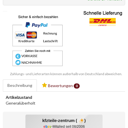
Zahlungs- und Lieferarten können außerhalb von Deutschland abweichen.
Beschreibung
Bewertungen
0
Artikelzustand
Generalüberholt
kfzteile-zentrum (
)
e
b
a
y
-Mitglied seit 08/2006