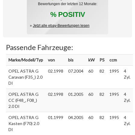
Bewertungen der letzten 12 Monate:
% POSITIV
»
Jetzt alle ebay-Bewertungen lesen
Passende Fahrzeuge:
Marke/Modell/Typ
von
bis
kW
PS
ccm
OPEL ASTRA G
02.1998
07.2004
60
82
1995
4
Caravan (F35_) 2.0
Zyl.
DI
OPEL ASTRA G
02.1998
01.2005
60
82
1995
4
CC (F48_, F08_)
Zyl.
2.0 DI
OPEL ASTRA G
01.1999
04.2005
60
82
1995
4
Kasten (F70) 2.0
Zyl.
DI