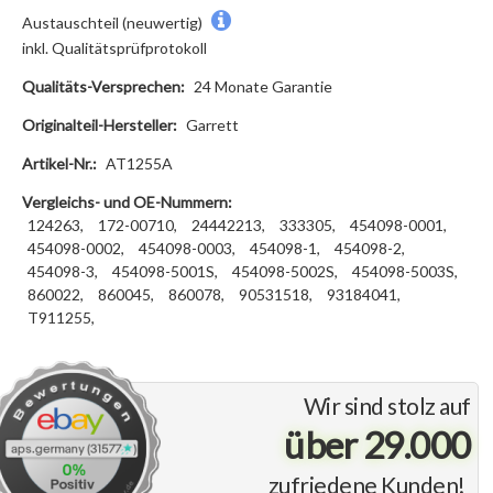
Austauschteil (neuwertig)
inkl. Qualitätsprüfprotokoll
Qualitäts-Versprechen:
24 Monate Garantie
Originalteil-Hersteller:
Garrett
Artikel-Nr.:
AT1255A
Vergleichs- und OE-Nummern:
124263,
172-00710,
24442213,
333305,
454098-0001,
454098-0002,
454098-0003,
454098-1,
454098-2,
454098-3,
454098-5001S,
454098-5002S,
454098-5003S,
860022,
860045,
860078,
90531518,
93184041,
T911255,
Wir sind stolz auf
über 29.000
zufriedene Kunden!