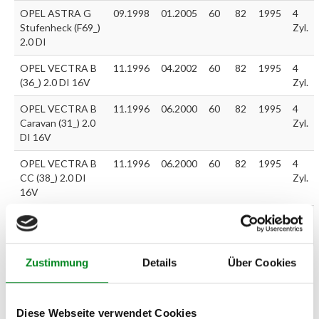
OPEL ASTRA G
09.1998
01.2005
60
82
1995
4
Stufenheck (F69_)
Zyl.
2.0 DI
OPEL VECTRA B
11.1996
04.2002
60
82
1995
4
(36_) 2.0 DI 16V
Zyl.
OPEL VECTRA B
11.1996
06.2000
60
82
1995
4
Caravan (31_) 2.0
Zyl.
DI 16V
OPEL VECTRA B
11.1996
06.2000
60
82
1995
4
CC (38_) 2.0 DI
Zyl.
16V
OPEL ZAFIRA A
10.1999
06.2005
60
82
1995
4
(F75_) 2.0 DI 16V
Zyl.
Zustimmung
Details
Über Cookies
Zur exakten Fahrzeug-Identifizierung können Sie auch unseren
Support kontaktieren (
Chat
, Telefon oder E-Mail).
Wir benötigen folgende Fahrzeugdaten:
Schlüsselnummer
zu 2
Diese Webseite verwendet Cookies