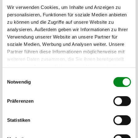
(2.1) und zu 3 (2.2) oder
Fahrgestellnummer
.
Wir verwenden Cookies, um Inhalte und Anzeigen zu
personalisieren, Funktionen für soziale Medien anbieten
Passendes Fahrzeug nicht dabei?
zu können und die Zugriffe auf unsere Website zu
analysieren. Außerdem geben wir Informationen zu Ihrer
Fahrzeug-Suche für AT-Turbolader
»
Verwendung unserer Website an unsere Partner für
Oder einfach
im Chat
nachfragen.
soziale Medien, Werbung und Analysen weiter. Unsere
Partner führen diese Informationen möglicherweise mit
Hersteller/EU Verantwortliche
weiteren Daten zusammen, die Sie ihnen bereitgestellt
Person
haben oder die sie im Rahmen Ihrer Nutzung der Dienste
gesammelt haben.
Einwilligungsauswahl
Hersteller
Notwendig
Unternehmensname:
TMC Turbolader Manufaktur Coesfeld
Präferenzen
Adresse:
Am Wasserturm 55, Coesfeld, NRW, 48653, DE
E-Mail:
Statistiken
info@tmc-turbo.de
Telefon: