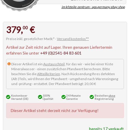
im kfzteile-zentrum - aps.germany ebay shop
379,
€
00
Preise inkl. gesetzlicher MwSt.* -
Versand kostenlos**
Artikel zur Zeit nicht auf Lager. Ihren genauen Liefertermin
erfahren Sie unter
+49 (0)2541-84 83 601
Dieser Artikel ist ein
Austauschteil
, für das wir - wie bei einer Kiste
Mineralwasser - einen zusätzlichen Pfandwert berechnen. Bitte
beachten Sie die
Altteilkriterien
. Nach Rücksendung Ihres defekten
(Alt-)Teils, wird Ihnen der Pfandwert - umgehend nach Wareneingang
und -prüfung - erstattet. Der Pfandwert beträgt: 20,00 €
Kostenloser
100%
24 Monate
Bestellen
ohne
Versand (DE)
Qualität
Garantie
Registrierung
Dieser Artikel steht derzeit nicht zur Verfügung!
bereits 17 verkauft