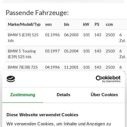
Passende Fahrzeuge:
Marke/Modell/Typ
von
bis
kW
PS
ccm
BMW 5 (E39) 525
01.1996
06.2003
105
143
2503
6
tds
Zyl.
BMW 5 Touring
03.1997
05.2004
105
143
2503
6
(E39) 525 tds
Zyl.
BMW 7(E38) 725
04.1996
11.2001
105
143
2503
6
tds
Zyl.
Zur exakten Fahrzeug-Identifizierung können Sie auch unseren
Zustimmung
Details
Über Cookies
Support kontaktieren (
Chat
, Telefon oder E-Mail).
Wir benötigen folgende Fahrzeugdaten:
Schlüsselnummer
zu 2
(2.1) und zu 3 (2.2) oder
Fahrgestellnummer
.
Diese Webseite verwendet Cookies
Wir verwenden Cookies, um Inhalte und Anzeigen zu
Passendes Fahrzeug nicht dabei?