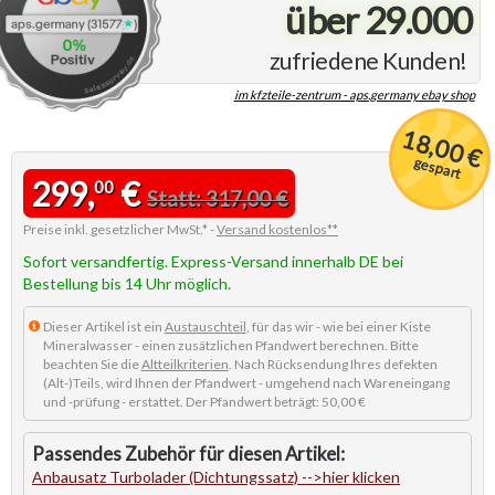
über 29.000
zufriedene Kunden!
im kfzteile-zentrum - aps.germany ebay shop
18,00 €
gespart
299,
€
00
Statt: 317,00 €
Preise inkl. gesetzlicher MwSt.* -
Versand kostenlos**
Sofort versandfertig. Express-Versand innerhalb DE bei
Bestellung bis 14 Uhr möglich.
Dieser Artikel ist ein
Austauschteil
, für das wir - wie bei einer Kiste
Mineralwasser - einen zusätzlichen Pfandwert berechnen. Bitte
beachten Sie die
Altteilkriterien
. Nach Rücksendung Ihres defekten
(Alt-)Teils, wird Ihnen der Pfandwert - umgehend nach Wareneingang
und -prüfung - erstattet. Der Pfandwert beträgt: 50,00 €
Anbausatz Turbolader