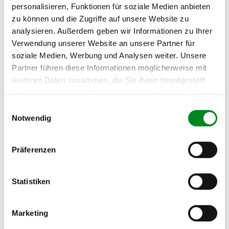
personalisieren, Funktionen für soziale Medien anbieten
Fahrzeug-Suche für AT-Turbolader
»
zu können und die Zugriffe auf unsere Website zu
analysieren. Außerdem geben wir Informationen zu Ihrer
Oder einfach
im Chat
nachfragen.
Verwendung unserer Website an unsere Partner für
soziale Medien, Werbung und Analysen weiter. Unsere
Hersteller/EU Verantwortliche
Partner führen diese Informationen möglicherweise mit
Person
weiteren Daten zusammen, die Sie ihnen bereitgestellt
Hersteller
haben oder die sie im Rahmen Ihrer Nutzung der Dienste
gesammelt haben.
Einwilligungsauswahl
Unternehmensname:
Notwendig
TMC Turbolader Manufaktur Coesfeld
Adresse:
Am Wasserturm 55, Coesfeld, NRW, 48653, DE
Präferenzen
E-Mail:
info@tmc-turbo.de
Statistiken
Telefon:
02541/8483601
Marketing