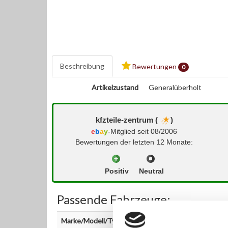
Beschreibung
Bewertungen
0
Artikelzustand
Generalüberholt
kfzteile-zentrum (
)
e
b
a
y
-Mitglied seit 08/2006
Bewertungen der letzten 12 Monate:
Positiv
Neutral
Passende Fahrzeuge:
Marke/Modell/Typ