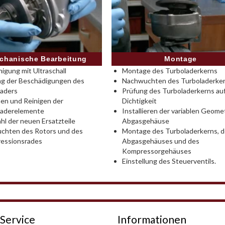
Montage
chanische Bearbeitung
Montage des Turboladerkerns
nigung mit Ultraschall
Nachwuchten des Turboladerke
ng der Beschädigungen des
Prüfung des Turboladerkerns au
laders
Dichtigkeit
en und Reinigen der
Installieren der variablen Geomet
laderelemente
Abgasgehäuse
l der neuen Ersatzteile
Montage des Turboladerkerns, 
chten des Rotors und des
Abgasgehäuses und des
essionsrades
Kompressorgehäuses
Einstellung des Steuerventils.
Service
Informationen