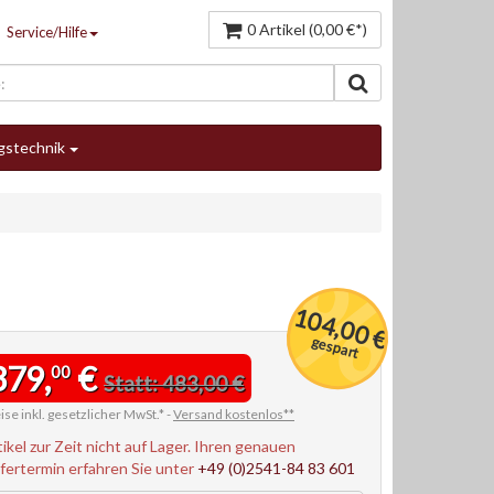
0 Artikel (0,00 €*)
Service/Hilfe
gstechnik
104,00 €
gespart
379,
€
00
Statt: 483,00 €
ise inkl. gesetzlicher MwSt.* -
Versand kostenlos**
tikel zur Zeit nicht auf Lager. Ihren genauen
efertermin erfahren Sie unter
+49 (0)2541-84 83 601