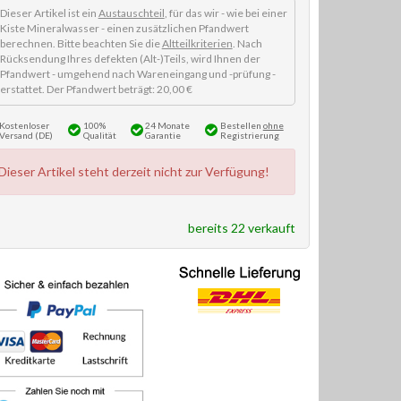
Dieser Artikel ist ein
Austauschteil
, für das wir - wie bei einer
Kiste Mineralwasser - einen zusätzlichen Pfandwert
berechnen. Bitte beachten Sie die
Altteilkriterien
. Nach
Rücksendung Ihres defekten (Alt-)Teils, wird Ihnen der
Pfandwert - umgehend nach Wareneingang und -prüfung -
erstattet. Der Pfandwert beträgt: 20,00 €
Kostenloser
100%
24 Monate
Bestellen
ohne
Versand (DE)
Qualität
Garantie
Registrierung
Dieser Artikel steht derzeit nicht zur Verfügung!
bereits 22 verkauft