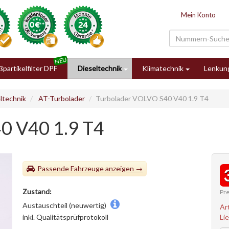
Mein Konto
partikelfilter DPF
Dieseltechnik
Klimatechnik
Lenkun
ltechnik
AT-Turbolader
Turbolader VOLVO S40 V40 1.9 T4
0 V40 1.9 T4
Passende Fahrzeuge
Zustand:
Pre
Austauschteil (neuwertig)
Ar
Li
inkl. Qualitätsprüfprotokoll