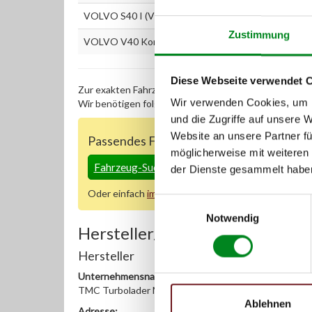
VOLVO S40 I (VS) 1.9 T4
Zustimmung
VOLVO V40 Kombi (VW) 1.9 T4
Diese Webseite verwendet 
Zur exakten Fahrzeug-Identifizierung können Sie auc
Wir verwenden Cookies, um I
Wir benötigen folgende Fahrzeugdaten:
Schlüsselnu
und die Zugriffe auf unsere 
Website an unsere Partner fü
Passendes Fahrzeug nicht dabei?
möglicherweise mit weiteren
Fahrzeug-Suche für AT-Turbolader
»
der Dienste gesammelt habe
Oder einfach
im Chat
nachfragen.
Einwilligungsauswahl
Notwendig
Hersteller/EU Verantwortliche
Hersteller
Unternehmensname:
TMC Turbolader Manufaktur Coesfeld
Ablehnen
Adresse: