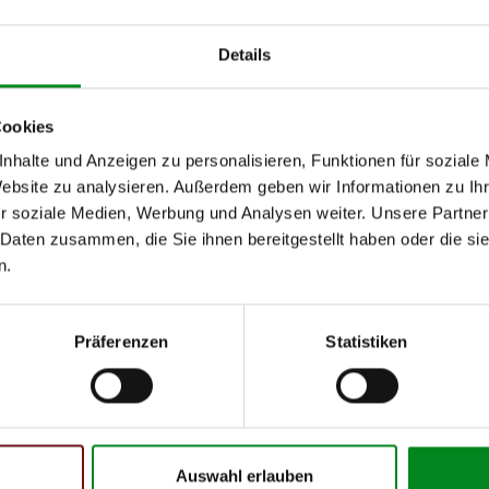
05.97-07.00
147
Details
05.97-07.00
147
Cookies
h unseren Support kontaktieren (
Chat
, Telefon oder E-Mail).
nhalte und Anzeigen zu personalisieren, Funktionen für soziale
mmer
zu 2 (2.1) und zu 3 (2.2) oder
Fahrgestellnummer
.
Website zu analysieren. Außerdem geben wir Informationen zu I
r soziale Medien, Werbung und Analysen weiter. Unsere Partner
 Daten zusammen, die Sie ihnen bereitgestellt haben oder die s
n.
Präferenzen
Statistiken
 Person
Auswahl erlauben