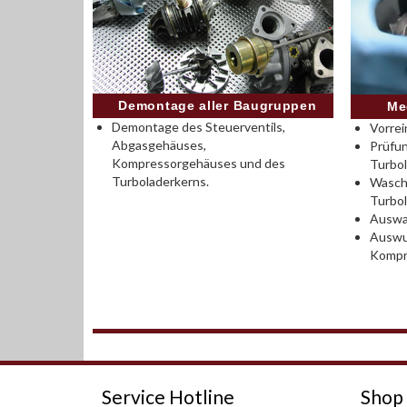
Demontage aller Baugruppen
Me
Demontage des Steuerventils,
Vorrei
Abgasgehäuses,
Prüfu
Kompressorgehäuses und des
Turbo
Turboladerkerns.
Wasch
Turbo
Auswah
Auswu
Kompr
Service Hotline
Shop 