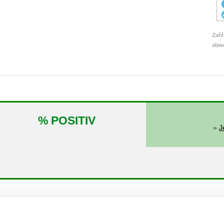
Zahl
abw
% POSITIV
»
J
von
bis
kW