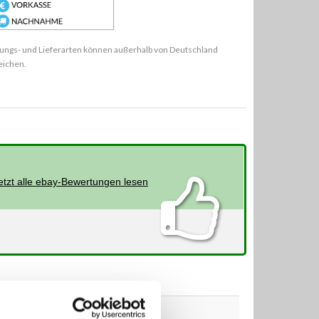
ungs- und Lieferarten können außerhalb von Deutschland
eichen.
etzt alle ebay-Bewertungen lesen
PS
ccm