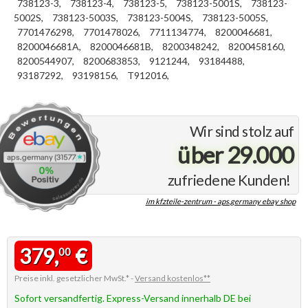
738123-3,
738123-4,
738123-5,
738123-5001S,
738123-
5002S,
738123-5003S,
738123-5004S,
738123-5005S,
7701476298,
7701478026,
7711134774,
8200046681,
8200046681A,
8200046681B,
8200348242,
8200458160,
8200544907,
8200683853,
9121244,
93184488,
93187292,
93198156,
T912016,
Wir sind stolz auf
über 29.000
zufriedene Kunden!
im kfzteile-zentrum - aps.germany ebay shop
379,
€
00
Preise inkl. gesetzlicher MwSt.* -
Versand kostenlos**
Sofort versandfertig. Express-Versand innerhalb DE bei