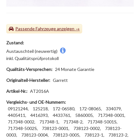
Passende Fahrzeuge
Zustand:
Austauschteil (neuwertig)
inkl. Qualitätsprüfprotokoll
Qualitäts-Versprechen:
24 Monate Garantie
Originalteil-Hersteller:
Garrett
Artikel-Nr.:
AT2016A
Vergleichs- und OE-Nummern:
09121244,
125218,
172-06580,
172-08065,
334079,
4405411,
4416393,
4433761,
5860005,
717348-0001,
717348-0002,
717348-1,
717348-2,
717348-5001S,
717348-5002S,
738123-0001,
738123-0002,
738123-
0003,
738123-0004,
738123-0005,
738123-1,
738123-2,