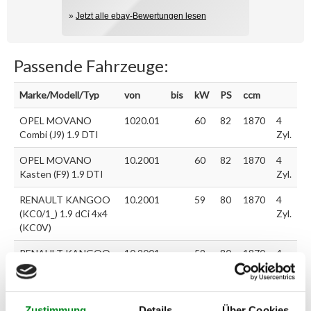
»
Jetzt alle ebay-Bewertungen lesen
Passende Fahrzeuge:
Marke/Modell/Typ
von
bis
kW
PS
ccm
OPEL MOVANO
1020.01
60
82
1870
4
Combi (J9) 1.9 DTI
Zyl.
OPEL MOVANO
10.2001
60
82
1870
4
Kasten (F9) 1.9 DTI
Zyl.
RENAULT KANGOO
10.2001
59
80
1870
4
(KC0/1_) 1.9 dCi 4x4
Zyl.
(KC0V)
RENAULT KANGOO
10.2001
59
80
1870
4
Rapid (FC0/1_) 1.9
Zyl.
dCi 4x4 (FC0V)
RENAULT KANGOO
02.00'
59
80
1870
4
Zustimmung
Details
Über Cookies