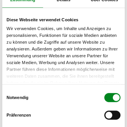
Rapid (FC0/1_) 1.9
Zyl.
dTi (FC0U)
Diese Webseite verwendet Cookies
Wir verwenden Cookies, um Inhalte und Anzeigen zu
Zur exakten Fahrzeug-Identifizierung können Sie auch unseren
Support kontaktieren (
Chat
, Telefon oder E-Mail).
personalisieren, Funktionen für soziale Medien anbieten
Wir benötigen folgende Fahrzeugdaten:
Schlüsselnummer
zu 2
zu können und die Zugriffe auf unsere Website zu
(2.1) und zu 3 (2.2) oder
Fahrgestellnummer
.
analysieren. Außerdem geben wir Informationen zu Ihrer
Verwendung unserer Website an unsere Partner für
Passendes Fahrzeug nicht dabei?
soziale Medien, Werbung und Analysen weiter. Unsere
Partner führen diese Informationen möglicherweise mit
Fahrzeug-Suche für AT-Turbolader
»
weiteren Daten zusammen, die Sie ihnen bereitgestellt
Oder einfach
im Chat
nachfragen.
haben oder die sie im Rahmen Ihrer Nutzung der Dienste
gesammelt haben.
Einwilligungsauswahl
Hersteller/EU Verantwortliche
Notwendig
Person
Hersteller
Präferenzen
Unternehmensname: