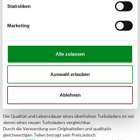
TMC Turbolader Manufaktur Coesfeld
Statistiken
Adresse:
Am Wasserturm 55, Coesfeld, NRW, 48653, DE
Marketing
E-Mail:
info@tmc-turbo.de
Telefon:
02541/8483601
Alle zulassen
Auswahl erlauben
Der Aufbereitungsprozess für
Turbolader
Ablehnen
Die Qualität und Lebensdauer eines überholten Turboladers ist mit
denen eines neuen Turboladers vergleichbar.
Durch die Verwendung von Originalteilen und qualitativ
gleichwertigen Teilen beträgt sein Preis jedoch