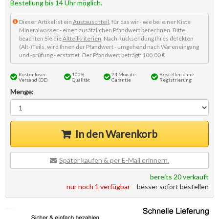
Bestellung bis 14 Uhr möglich.
Dieser Artikel ist ein
Austauschteil
, für das wir - wie bei einer Kiste
Mineralwasser - einen zusätzlichen Pfandwert berechnen. Bitte
beachten Sie die
Altteilkriterien
. Nach Rücksendung Ihres defekten
(Alt-)Teils, wird Ihnen der Pfandwert - umgehend nach Wareneingang
und -prüfung - erstattet. Der Pfandwert beträgt: 100,00 €
Kostenloser
100%
24 Monate
Bestellen
ohne
Versand (DE)
Qualität
Garantie
Registrierung
Menge:
In den Warenkorb
Später kaufen & per E-Mail erinnern.
bereits 20 verkauft
nur noch 1 verfügbar
– besser sofort bestellen