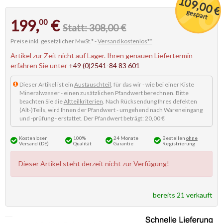
109,00 €
gespart
199,
€
00
Statt: 308,00 €
Preise inkl. gesetzlicher MwSt.* -
Versand kostenlos**
Artikel zur Zeit nicht auf Lager. Ihren genauen Liefertermin
erfahren Sie unter
+49 (0)2541-84 83 601
Dieser Artikel ist ein
Austauschteil
, für das wir - wie bei einer Kiste
Mineralwasser - einen zusätzlichen Pfandwert berechnen. Bitte
beachten Sie die
Altteilkriterien
. Nach Rücksendung Ihres defekten
(Alt-)Teils, wird Ihnen der Pfandwert - umgehend nach Wareneingang
und -prüfung - erstattet. Der Pfandwert beträgt: 20,00 €
Kostenloser
100%
24 Monate
Bestellen
ohne
Versand (DE)
Qualität
Garantie
Registrierung
Dieser Artikel steht derzeit nicht zur Verfügung!
bereits 21 verkauft