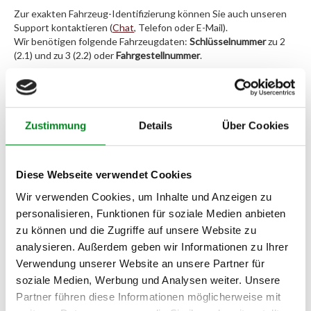
Zur exakten Fahrzeug-Identifizierung können Sie auch unseren
Support kontaktieren (
Chat
, Telefon oder E-Mail).
Wir benötigen folgende Fahrzeugdaten:
Schlüsselnummer
zu 2
(2.1) und zu 3 (2.2) oder
Fahrgestellnummer
.
Passendes Fahrzeug nicht dabei?
Fahrzeug-Suche für AT-Turbolader
»
Zustimmung
Details
Über Cookies
Oder einfach
im Chat
nachfragen.
Diese Webseite verwendet Cookies
Hersteller/EU Verantwortliche
Wir verwenden Cookies, um Inhalte und Anzeigen zu
Person
personalisieren, Funktionen für soziale Medien anbieten
Hersteller
zu können und die Zugriffe auf unsere Website zu
Unternehmensname:
analysieren. Außerdem geben wir Informationen zu Ihrer
TMC Turbolader Manufaktur Coesfeld
Verwendung unserer Website an unsere Partner für
soziale Medien, Werbung und Analysen weiter. Unsere
Adresse:
Am Wasserturm 55, Coesfeld, NRW, 48653, DE
Partner führen diese Informationen möglicherweise mit