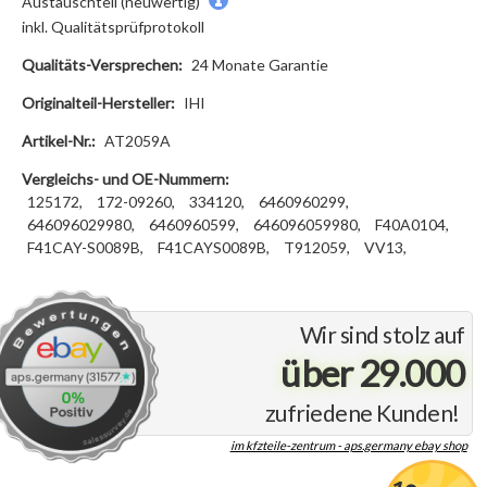
Austauschteil (neuwertig)
inkl. Qualitätsprüfprotokoll
Qualitäts-Versprechen:
24 Monate Garantie
Originalteil-Hersteller:
IHI
Artikel-Nr.:
AT2059A
Vergleichs- und OE-Nummern:
125172,
172-09260,
334120,
6460960299,
646096029980,
6460960599,
646096059980,
F40A0104,
F41CAY-S0089B,
F41CAYS0089B,
T912059,
VV13,
Wir sind stolz auf
über 29.000
zufriedene Kunden!
im kfzteile-zentrum - aps.germany ebay shop