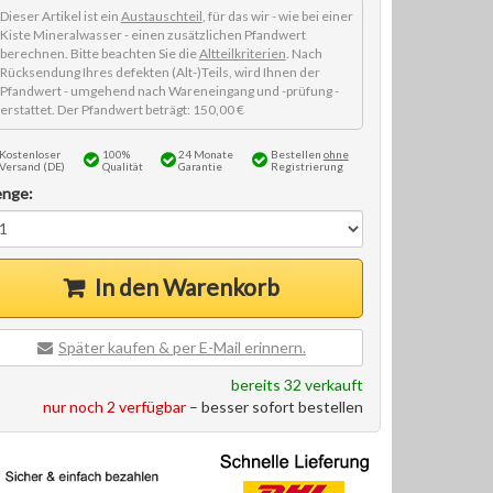
Dieser Artikel ist ein
Austauschteil
, für das wir - wie bei einer
Kiste Mineralwasser - einen zusätzlichen Pfandwert
berechnen. Bitte beachten Sie die
Altteilkriterien
. Nach
Rücksendung Ihres defekten (Alt-)Teils, wird Ihnen der
Pfandwert - umgehend nach Wareneingang und -prüfung -
erstattet. Der Pfandwert beträgt: 150,00 €
Kostenloser
100%
24 Monate
Bestellen
ohne
Versand (DE)
Qualität
Garantie
Registrierung
nge:
In den Warenkorb
Später kaufen & per E-Mail erinnern.
bereits 32 verkauft
nur noch 2 verfügbar
– besser sofort bestellen