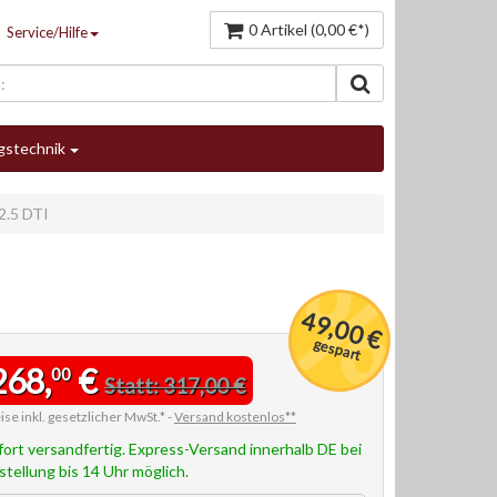
0 Artikel (0,00 €*)
Service/Hilfe
gstechnik
2.5 DTI
49,00 €
gespart
268,
€
00
Statt: 317,00 €
ise inkl. gesetzlicher MwSt.* -
Versand kostenlos**
fort versandfertig. Express-Versand innerhalb DE bei
stellung bis 14 Uhr möglich.