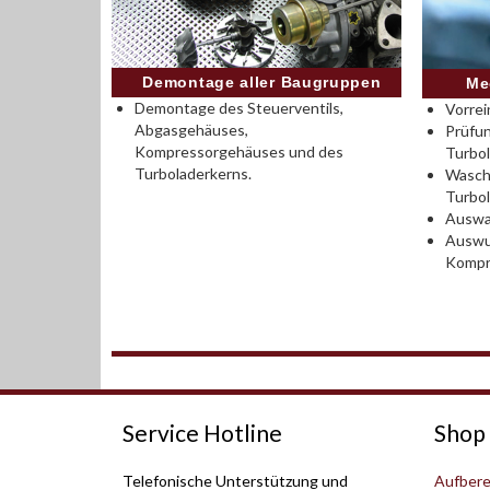
Demontage aller Baugruppen
Me
Demontage des Steuerventils,
Vorrei
Abgasgehäuses,
Prüfu
Kompressorgehäuses und des
Turbo
Turboladerkerns.
Wasch
Turbo
Auswah
Auswu
Kompr
Service Hotline
Shop 
Telefonische Unterstützung und
Aufbere