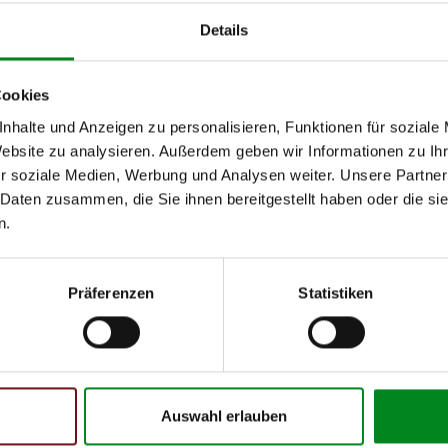
08.2006
Details
10.2001
Cookies
10.2001
nhalte und Anzeigen zu personalisieren, Funktionen für soziale
D) 2.5 dCi 120
10.2001
Website zu analysieren. Außerdem geben wir Informationen zu I
10.2003
r soziale Medien, Werbung und Analysen weiter. Unsere Partner
 Daten zusammen, die Sie ihnen bereitgestellt haben oder die s
00 (HDOU,FDOU,HDOV,FDOV)
10.2003
n.
 2.5 dCi 100 (ED4V,ED8V)
10.2003
10.2001
Präferenzen
Statistiken
10.2001
04.2004
10.2001
Auswahl erlauben
HD) 2.5 CDTI
04.2004