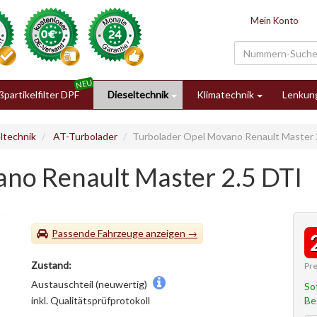
Mein Konto
partikelfilter DPF
Dieseltechnik
Klimatechnik
Lenkun
ltechnik
AT-Turbolader
Turbolader Opel Movano Renault Master 
no Renault Master 2.5 DTI
Passende Fahrzeuge
Zustand:
Pre
Austauschteil (neuwertig)
So
Be
inkl. Qualitätsprüfprotokoll