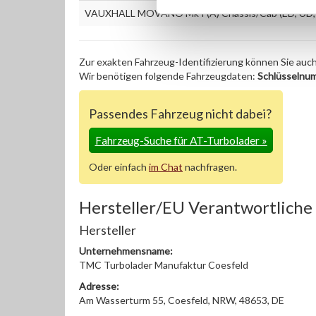
VAUXHALL MOVANO Mk I (A) Chassis/Cab (ED, UD, 
Zur exakten Fahrzeug-Identifizierung können Sie auc
Wir benötigen folgende Fahrzeugdaten:
Schlüsselnu
Passendes Fahrzeug nicht dabei?
Fahrzeug-Suche für AT-Turbolader
»
Oder einfach
im Chat
nachfragen.
Hersteller/EU Verantwortliche
Hersteller
Unternehmensname:
TMC Turbolader Manufaktur Coesfeld
Adresse:
Am Wasserturm 55, Coesfeld, NRW, 48653, DE