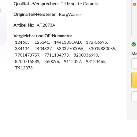
Qualitäts-Versprechen:
24 Monate Garantie
Originalteil-Hersteller:
BorgWarner
Artikel-Nr.:
AT2073A
Vergleichs- und OE-Nummern:
124603,
125341,
1441100QAD,
172-06595,
334134,
4404327,
53039700055,
53039880055,
Me
7701473757,
7711134973,
8200036999,
8200715889,
860096,
9112327,
93184465,
T912073,