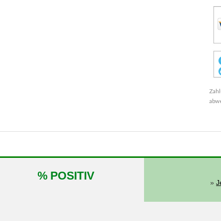
Zahl
abw
% POSITIV
»
J