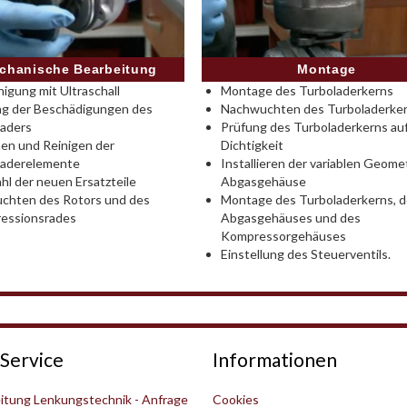
Montage
chanische Bearbeitung
Montage des Turboladerkerns
nigung mit Ultraschall
Nachwuchten des Turboladerke
ng der Beschädigungen des
Prüfung des Turboladerkerns au
laders
Dichtigkeit
en und Reinigen der
Installieren der variablen Geomet
laderelemente
Abgasgehäuse
l der neuen Ersatzteile
Montage des Turboladerkerns, 
chten des Rotors und des
Abgasgehäuses und des
essionsrades
Kompressorgehäuses
Einstellung des Steuerventils.
Service
Informationen
itung Lenkungstechnik - Anfrage
Cookies