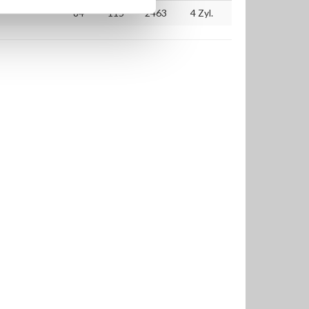
84
115
2463
4 Zyl.