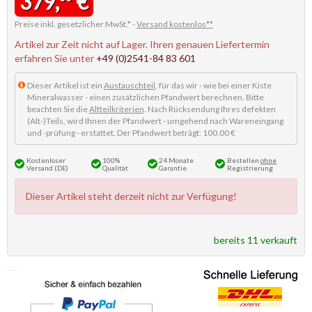
379,
€
Preise inkl. gesetzlicher MwSt.* -
Versand kostenlos**
Artikel zur Zeit nicht auf Lager. Ihren genauen Liefertermin
erfahren Sie unter
+49 (0)2541-84 83 601
Dieser Artikel ist ein
Austauschteil
, für das wir - wie bei einer Kiste
Mineralwasser - einen zusätzlichen Pfandwert berechnen. Bitte
beachten Sie die
Altteilkriterien
. Nach Rücksendung Ihres defekten
(Alt-)Teils, wird Ihnen der Pfandwert - umgehend nach Wareneingang
und -prüfung - erstattet. Der Pfandwert beträgt: 100,00 €
Kostenloser
100%
24 Monate
Bestellen
ohne
Versand (DE)
Qualität
Garantie
Registrierung
Dieser Artikel steht derzeit nicht zur Verfügung!
bereits 11 verkauft