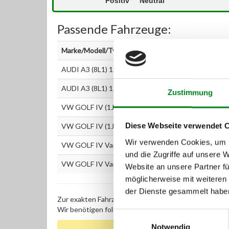
Positiv
Neutral
Passende Fahrzeuge:
Marke/Modell/Typ
AUDI A3 (8L1) 1.9 TDI
AUDI A3 (8L1) 1.9 TDI quattro
Zustimmung
VW GOLF IV (1J1) 1.9 TDI
Diese Webseite verwendet 
VW GOLF IV (1J1) 1.9 TDI 4motion
Wir verwenden Cookies, um I
VW GOLF IV Variant (1J5) 1.9 TDI
und die Zugriffe auf unsere 
VW GOLF IV Variant (1J5) 1.9 TDI 4motion
Website an unsere Partner fü
möglicherweise mit weiteren
der Dienste gesammelt habe
Zur exakten Fahrzeug-Identifizierung können Sie auc
Wir benötigen folgende Fahrzeugdaten:
Schlüsselnu
Einwilligungsauswahl
Notwendig