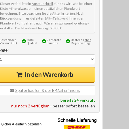
Dieser Artikel ist ein
Austauschteil
, für das wir - wie bei einer
Kiste Mineralwasser - einen zusätzlichen Pfandwert
berechnen. Bitte beachten Sie die
Altteilkriterien
. Nach
Rücksendung Ihres defekten (Alt-)Teils, wird Ihnen der
Pfandwert - umgehend nach Wareneingang und -prüfung -
erstattet. Der Pfandwert beträgt: 20,00 €
Kostenloser
100%
24 Monate
Bestellen
ohne
Versand (DE)
Qualität
Garantie
Registrierung
nge:
In den Warenkorb
Später kaufen & per E-Mail erinnern.
bereits 24 verkauft
nur noch 2 verfügbar
– besser sofort bestellen