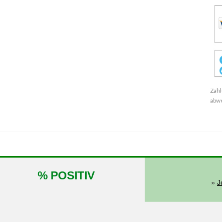
Zahl
abw
% POSITIV
»
J