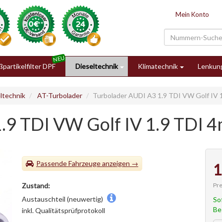
Mein Konto
partikelfilter DPF
Dieseltechnik
Klimatechnik
Lenkun
ltechnik
AT-Turbolader
Turbolader AUDI A3 1.9 TDI VW Golf IV 
.9 TDI VW Golf IV 1.9 TDI 
Passende Fahrzeuge
1
Pre
Zustand:
Austauschteil (neuwertig)
So
Be
inkl. Qualitätsprüfprotokoll