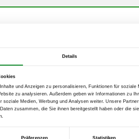
von
bis
08.2000
-
08.2000
-
Details
11.2000
06.2005
Cookies
11.2000
06.2005
nhalte und Anzeigen zu personalisieren, Funktionen für soziale
11.2000
06.2006
Website zu analysieren. Außerdem geben wir Informationen zu I
11.2000
06.2006
r soziale Medien, Werbung und Analysen weiter. Unsere Partner
 Daten zusammen, die Sie ihnen bereitgestellt haben oder die s
n.
h unseren Support kontaktieren (
Chat
, Telefon oder E-Mail).
mmer
zu 2 (2.1) und zu 3 (2.2) oder
Fahrgestellnummer
.
Präferenzen
Statistiken