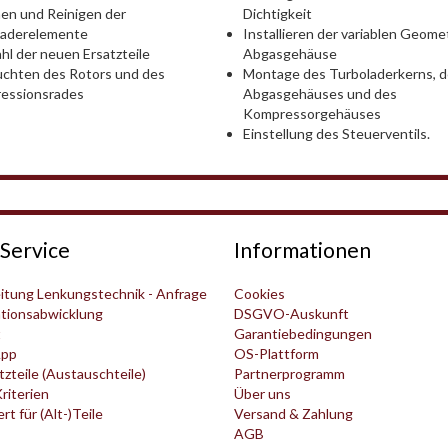
Dichtigkeit
en und Reinigen der
Installieren der variablen Geomet
laderelemente
Abgasgehäuse
l der neuen Ersatzteile
Montage des Turboladerkerns, 
chten des Rotors und des
Abgasgehäuses und des
essionsrades
Kompressorgehäuses
Einstellung des Steuerventils.
Service
Informationen
itung Lenkungstechnik - Anfrage
Cookies
tionsabwicklung
DSGVO-Auskunft
t
Garantiebedingungen
pp
OS-Plattform
zteile (Austauschteile)
Partnerprogramm
Kriterien
Über uns
t für (Alt-)Teile
Versand & Zahlung
AGB