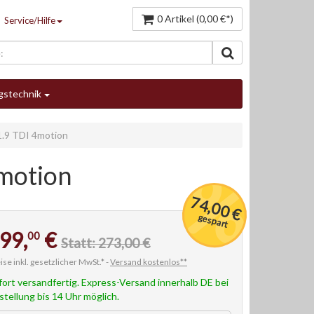
0 Artikel (0,00 €*)
Service/Hilfe
gstechnik
1.9 TDI 4motion
4motion
74,00 €
gespart
99,
€
00
Statt: 273,00 €
ise inkl. gesetzlicher MwSt.* -
Versand kostenlos**
fort versandfertig. Express-Versand innerhalb DE bei
stellung bis 14 Uhr möglich.