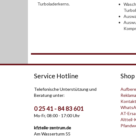
Turboladerkerns.
Wasch
Turbo
Auswah
Auswu
Kompr
Service Hotline
Shop 
Telefonische Unterstützung und
Aufbere
Beratung unter:
Reklama
Kontak
WhatsA
0 25 41 - 84 83 601
AT-Ersat
Mo-Fr, 08:00 - 17:00 Uhr
Altteil-
Pfandwer
kfzteile-zentrum.de
Am Wasserturm 55