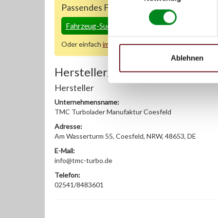
Passendes Fahrzeug nicht dabei?
Fahrzeug-Suche für AT-Turbolader
»
Oder einfach
im Chat
nachfragen.
Ablehnen
Hersteller/EU Verantwortliche
Hersteller
Unternehmensname:
TMC Turbolader Manufaktur Coesfeld
Adresse:
Am Wasserturm 55, Coesfeld, NRW, 48653, DE
E-Mail:
info@tmc-turbo.de
Telefon:
02541/8483601