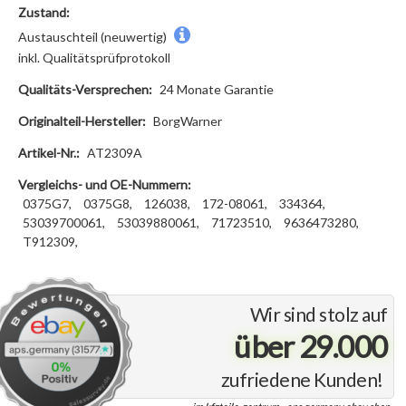
Zustand:
Austauschteil (neuwertig)
inkl. Qualitätsprüfprotokoll
Qualitäts-Versprechen:
24 Monate Garantie
Originalteil-Hersteller:
BorgWarner
Artikel-Nr.:
AT2309A
Vergleichs- und OE-Nummern:
0375G7,
0375G8,
126038,
172-08061,
334364,
53039700061,
53039880061,
71723510,
9636473280,
T912309,
Wir sind stolz auf
über 29.000
zufriedene Kunden!