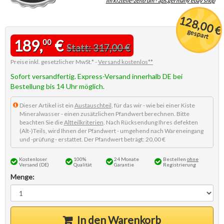
im kfzteile-zentrum - aps.germany ebay shop
128,00 €
gespart
189,
€
00
Statt: 317,00 €
Preise inkl. gesetzlicher MwSt.* -
Versand kostenlos**
Sofort versandfertig. Express-Versand innerhalb DE bei
Bestellung bis 14 Uhr möglich.
Dieser Artikel ist ein
Austauschteil
, für das wir - wie bei einer Kiste
Mineralwasser - einen zusätzlichen Pfandwert berechnen. Bitte
beachten Sie die
Altteilkriterien
. Nach Rücksendung Ihres defekten
(Alt-)Teils, wird Ihnen der Pfandwert - umgehend nach Wareneingang
und -prüfung - erstattet. Der Pfandwert beträgt: 20,00 €
Kostenloser
100%
24 Monate
Bestellen
ohne
Versand (DE)
Qualität
Garantie
Registrierung
Menge:
In den Warenkorb