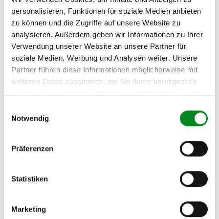
Passendes Fahrzeug nicht dabei?
personalisieren, Funktionen für soziale Medien anbieten
zu können und die Zugriffe auf unsere Website zu
Fahrzeug-Suche für AT-Turbolader
»
analysieren. Außerdem geben wir Informationen zu Ihrer
Oder einfach
im Chat
nachfragen.
Verwendung unserer Website an unsere Partner für
soziale Medien, Werbung und Analysen weiter. Unsere
Hersteller/EU Verantwortliche
Partner führen diese Informationen möglicherweise mit
Person
weiteren Daten zusammen, die Sie ihnen bereitgestellt
haben oder die sie im Rahmen Ihrer Nutzung der Dienste
Hersteller
gesammelt haben.
Einwilligungsauswahl
Unternehmensname:
Notwendig
TMC Turbolader Manufaktur Coesfeld
Adresse:
Am Wasserturm 55, Coesfeld, NRW, 48653, DE
Präferenzen
E-Mail:
info@tmc-turbo.de
Statistiken
Telefon:
02541/8483601
Marketing