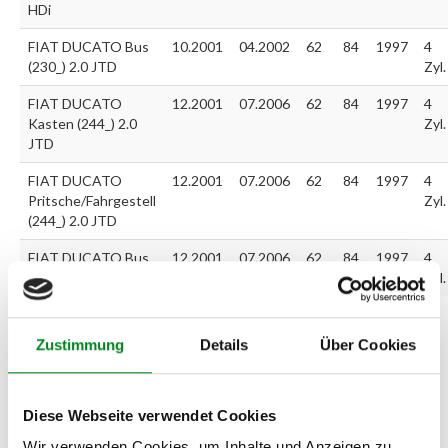
HDi
FIAT DUCATO Bus
10.2001
04.2002
62
84
1997
4
(230_) 2.0 JTD
Zyl.
FIAT DUCATO
12.2001
07.2006
62
84
1997
4
Kasten (244_) 2.0
Zyl.
JTD
FIAT DUCATO
12.2001
07.2006
62
84
1997
4
Pritsche/Fahrgestell
Zyl.
(244_) 2.0 JTD
FIAT DUCATO Bus
12.2001
07.2006
62
84
1997
4
(244_) 2.0 JTD
Zyl.
Zustimmung
Details
Über Cookies
Zur exakten Fahrzeug-Identifizierung können Sie auch unseren
Support kontaktieren (
Chat
, Telefon oder E-Mail).
Wir benötigen folgende Fahrzeugdaten:
Schlüsselnummer
zu 2
(2.1) und zu 3 (2.2) oder
Fahrgestellnummer
.
Diese Webseite verwendet Cookies
Wir verwenden Cookies, um Inhalte und Anzeigen zu