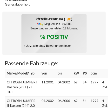
Generalüberholt
kfzteile-zentrum (
)
e
b
a
y
-Mitglied seit 08/2006
Bewertungen der letzten 12 Monate:
% POSITIV
»
Jetzt alle ebay-Bewertungen lesen
Passende Fahrzeuge:
Marke/Modell/Typ
von
bis
kW
PS
ccm
CITRO?N JUMPER I
11.2001
04.2002
62
84
1997
4
Kasten (230L) 2.0
Zyl.
HDI
CITRO?N JUMPER
04.2002
06.2006
62
84
1997
4
II Kasten (244) 2.0
Zyl.