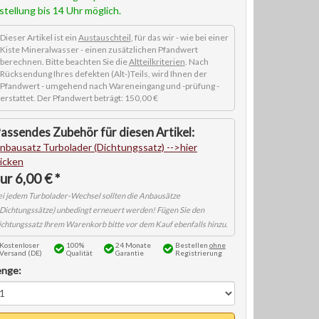
stellung bis 14 Uhr möglich.
Dieser Artikel ist ein
Austauschteil
, für das wir - wie bei einer
Kiste Mineralwasser - einen zusätzlichen Pfandwert
berechnen. Bitte beachten Sie die
Altteilkriterien
. Nach
Rücksendung Ihres defekten (Alt-)Teils, wird Ihnen der
Pfandwert - umgehend nach Wareneingang und -prüfung -
erstattet. Der Pfandwert beträgt: 150,00 €
nbausatz Turbolader
6,00 € *
Kostenloser
100%
24 Monate
Bestellen
ohne
Versand (DE)
Qualität
Garantie
Registrierung
nge: