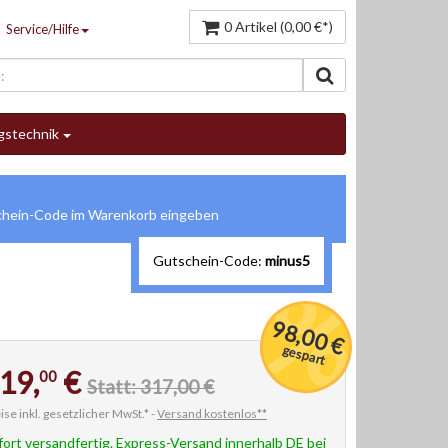
0 Artikel (0,00 €*)
Service/Hilfe
gstechnik
Gutschein-Code:
minus5
98,00 €
gespart
19,
€
00
Statt: 317,00 €
ise inkl. gesetzlicher MwSt.* -
Versand kostenlos**
fort versandfertig. Express-Versand innerhalb DE bei