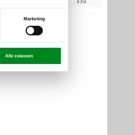
110
150
2497
6 Zyl.
Marketing
Alle zulassen