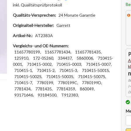
Be
inkl. Qualitätsprüfprotokoll
Qualitäts-Versprechen:
24 Monate Garantie
Originalteil-Hersteller:
Garrett
Artikel-Nr.:
AT2383A
Vergleichs- und OE-Nummern:
11657780199,
11657781434,
11657781435,
125910,
172-05260,
334437,
5860006,
710415-
A
0001,
710415-0002,
710415-0003,
710415-0007,
710415-1,
710415-2,
710415-3,
710415-5001S,
710415-5002S,
710415-5003S,
710415-5007S,
710415-7,
7780199,
7780199C,
7780199D,
7781434,
7781435,
77814359,
860049,
93171646,
93184500,
T912383,
Me