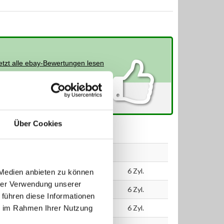
etzt alle ebay-Bewertungen lesen
Über Cookies
kW
PS
ccm
120
163
2497
6 Zyl.
 Medien anbieten zu können
hrer Verwendung unserer
120
163
2497
6 Zyl.
 führen diese Informationen
110
150
2497
6 Zyl.
ie im Rahmen Ihrer Nutzung