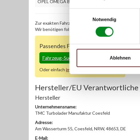
OPEL OMEGA B Caravan (21_, 22_, 23_) 2.5 DTI
Einwilligungsauswahl
Notwendig
Zur exakten Fahrzeug-Identifizierung können Sie auc
Wir benötigen folgende Fahrzeugdaten:
Schlüsselnu
Passendes Fahrzeug nicht dabei?
Ablehnen
Fahrzeug-Suche für AT-Turbolader
»
Oder einfach
im Chat
nachfragen.
Hersteller/EU Verantwortliche
Hersteller
Unternehmensname:
TMC Turbolader Manufaktur Coesfeld
Adresse:
Am Wasserturm 55, Coesfeld, NRW, 48653, DE
E-Mail: