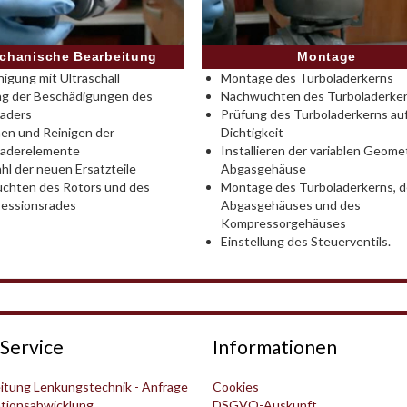
Montage
chanische Bearbeitung
Montage des Turboladerkerns
nigung mit Ultraschall
Nachwuchten des Turboladerke
ng der Beschädigungen des
Prüfung des Turboladerkerns au
laders
Dichtigkeit
en und Reinigen der
Installieren der variablen Geomet
laderelemente
Abgasgehäuse
l der neuen Ersatzteile
Montage des Turboladerkerns, 
chten des Rotors und des
Abgasgehäuses und des
essionsrades
Kompressorgehäuses
Einstellung des Steuerventils.
Service
Informationen
itung Lenkungstechnik - Anfrage
Cookies
tionsabwicklung
DSGVO-Auskunft