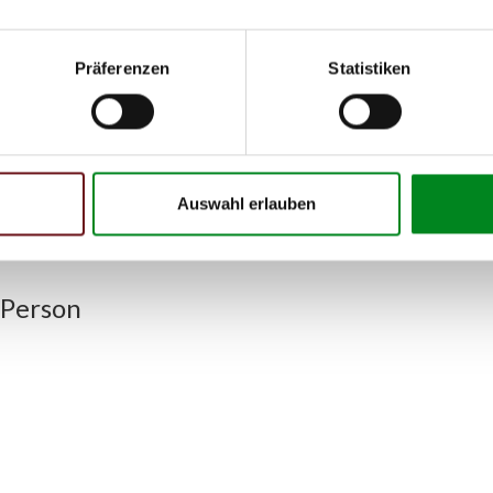
09.2001
02.2003
Präferenzen
Statistiken
h unseren Support kontaktieren (
Chat
, Telefon oder E-Mail).
mmer
zu 2 (2.1) und zu 3 (2.2) oder
Fahrgestellnummer
.
Auswahl erlauben
 Person