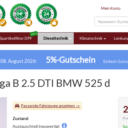
Mein Konto
partikelfilter DPF
Dieseltechnik
Klimatechnik
Lenkun
5%-Gutschein
h 08. August 2026:
ga B 2.5 DTI BMW 525 d
Passende Fahrzeuge
2
Pre
Zustand:
Austauschteil (neuwertig)
So