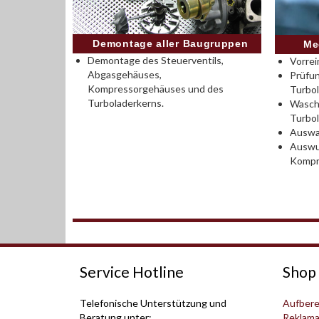
Demontage aller Baugruppen
Me
Demontage des Steuerventils,
Vorrei
Abgasgehäuses,
Prüfu
Kompressorgehäuses und des
Turbo
Turboladerkerns.
Wasch
Turbo
Auswah
Auswu
Kompr
Service Hotline
Shop 
Telefonische Unterstützung und
Aufbere
Beratung unter:
Reklama