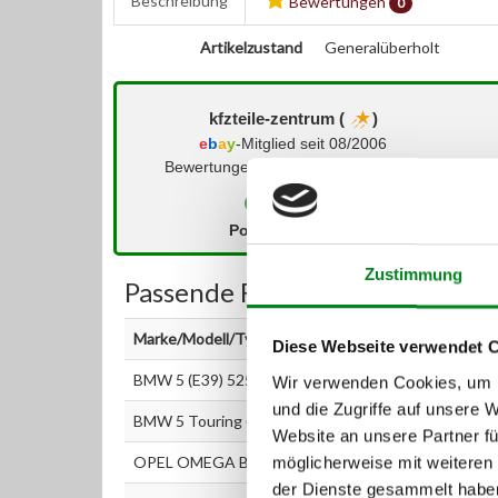
Beschreibung
Bewertungen
0
Artikelzustand
Generalüberholt
kfzteile-zentrum (
)
e
b
a
y
-Mitglied seit 08/2006
Bewertungen der letzten 12 Monate:
Positiv
Neutral
Zustimmung
Passende Fahrzeuge:
Marke/Modell/Typ
Diese Webseite verwendet 
BMW 5 (E39) 525 d
Wir verwenden Cookies, um I
und die Zugriffe auf unsere 
BMW 5 Touring (E39) 525 d
Website an unsere Partner fü
OPEL OMEGA B (25_, 26_, 27_) 2.5 DTI
möglicherweise mit weiteren
der Dienste gesammelt habe