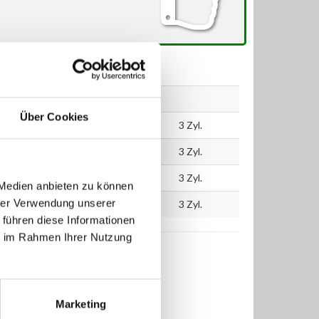
kW
PS
ccm
Über Cookies
60
82
698
3 Zyl.
60
82
698
3 Zyl.
55
75
698
3 Zyl.
 Medien anbieten zu können
hrer Verwendung unserer
55
75
698
3 Zyl.
 führen diese Informationen
ie im Rahmen Ihrer Nutzung
Marketing