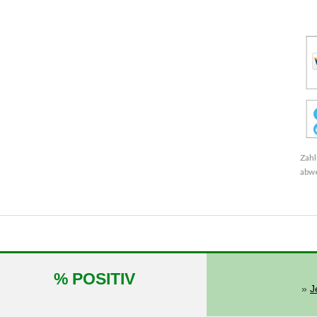
Zahl
abw
% POSITIV
»
J