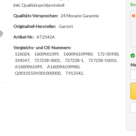
Be
inkl. Qualitätsprüfprotokoll
Qualitäts-Versprechen:
24 Monate Garantie
Originalteil-Hersteller:
Garrett
Artikel-Nr.:
AT2542A
Vergleichs- und OE-Nummern:
126024,
1600961099,
160096109980,
172-05900,
334547,
727238-0001,
727238-1,
727238-5001S,
Me
A1600961099,
A160096109980,
Q0010550V001000000,
T912542,