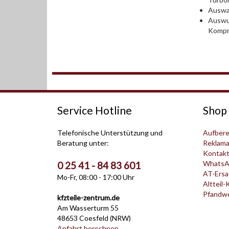
Auswah
Auswu
Kompr
Service Hotline
Shop 
Telefonische Unterstützung und
Aufbere
Beratung unter:
Reklama
Kontak
WhatsA
0 25 41 - 84 83 601
AT-Ersat
Mo-Fr, 08:00 - 17:00 Uhr
Altteil-
Pfandwer
kfzteile-zentrum.de
Am Wasserturm 55
48653 Coesfeld (NRW)
Anfahrt berechnen