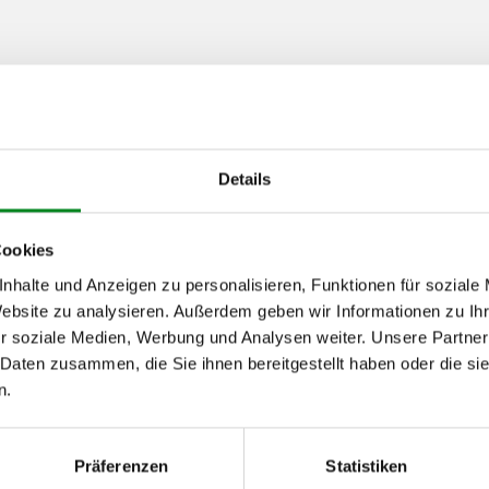
von
bis
Details
04.2003
11.2005
04.2003
11.2005
Cookies
01.2004
01.2007
nhalte und Anzeigen zu personalisieren, Funktionen für soziale
Website zu analysieren. Außerdem geben wir Informationen zu I
01.2004
01.2007
r soziale Medien, Werbung und Analysen weiter. Unsere Partner
 Daten zusammen, die Sie ihnen bereitgestellt haben oder die s
h unseren Support kontaktieren (
Chat
, Telefon oder E-Mail).
n.
mmer
zu 2 (2.1) und zu 3 (2.2) oder
Fahrgestellnummer
.
Präferenzen
Statistiken