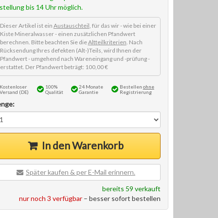
stellung bis 14 Uhr möglich.
Dieser Artikel ist ein
Austauschteil
, für das wir - wie bei einer
Kiste Mineralwasser - einen zusätzlichen Pfandwert
berechnen. Bitte beachten Sie die
Altteilkriterien
. Nach
Rücksendung Ihres defekten (Alt-)Teils, wird Ihnen der
Pfandwert - umgehend nach Wareneingang und -prüfung -
erstattet. Der Pfandwert beträgt: 100,00 €
Kostenloser
100%
24 Monate
Bestellen
ohne
Versand (DE)
Qualität
Garantie
Registrierung
nge:
In den Warenkorb
Später kaufen & per E-Mail erinnern.
bereits 59 verkauft
nur noch 3 verfügbar
– besser sofort bestellen