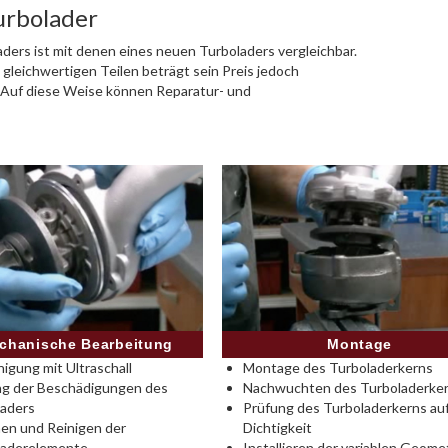
urbolader
ders ist mit denen eines neuen Turboladers vergleichbar.
 gleichwertigen Teilen beträgt sein Preis jedoch
. Auf diese Weise können Reparatur- und
Montage
chanische Bearbeitung
Montage des Turboladerkerns
nigung mit Ultraschall
Nachwuchten des Turboladerke
ng der Beschädigungen des
Prüfung des Turboladerkerns au
laders
Dichtigkeit
en und Reinigen der
Installieren der variablen Geomet
laderelemente