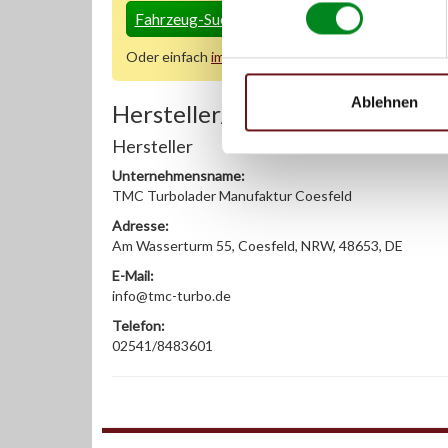
Fahrzeug-Suche für AT-Turbolader
»
Oder einfach
im Chat
nachfragen.
Ablehnen
Hersteller/EU Verantwortliche
Hersteller
Unternehmensname:
TMC Turbolader Manufaktur Coesfeld
Adresse:
Am Wasserturm 55, Coesfeld, NRW, 48653, DE
E-Mail:
info@tmc-turbo.de
Telefon:
02541/8483601