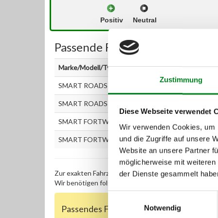
Positiv
Neutral
Passende Fahrzeuge:
Marke/Modell/Typ
Zustimmung
SMART ROADSTER (452) 0.7 (452.434)
SMART ROADSTER Coupe (452) 0.7 (452.334)
Diese Webseite verwendet 
SMART FORTWO Coupe (450) 0.7 (450.314)
Wir verwenden Cookies, um I
und die Zugriffe auf unsere 
SMART FORTWO Cabrio (450) 0.7 (450.452)
Website an unsere Partner fü
möglicherweise mit weiteren
Zur exakten Fahrzeug-Identifizierung können Sie auc
der Dienste gesammelt habe
Wir benötigen folgende Fahrzeugdaten:
Schlüsselnu
Einwilligungsauswahl
Passendes Fahrzeug nicht dabei?
Notwendig