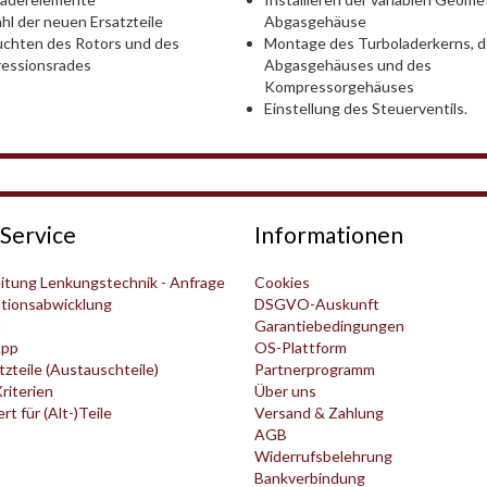
Abgasgehäuse
l der neuen Ersatzteile
Montage des Turboladerkerns, 
chten des Rotors und des
Abgasgehäuses und des
essionsrades
Kompressorgehäuses
Einstellung des Steuerventils.
Service
Informationen
itung Lenkungstechnik - Anfrage
Cookies
tionsabwicklung
DSGVO-Auskunft
t
Garantiebedingungen
pp
OS-Plattform
zteile (Austauschteile)
Partnerprogramm
Kriterien
Über uns
t für (Alt-)Teile
Versand & Zahlung
AGB
Widerrufsbelehrung
Bankverbindung