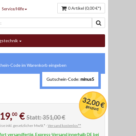
0 Artikel (0,00 €*)
Service/Hilfe
gstechnik
Gutschein-Code:
minus5
32,00 €
gespart
19,
€
00
Statt: 351,00 €
ise inkl. gesetzlicher MwSt.* -
Versand kostenlos**
fort versandfertig. Express-Versand innerhalb DE bei