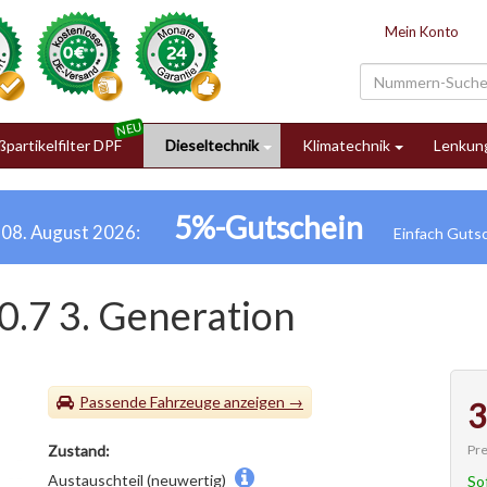
Mein Konto
partikelfilter DPF
Dieseltechnik
Klimatechnik
Lenkun
5%-Gutschein
h 08. August 2026:
0.7 3. Generation
Passende Fahrzeuge
3
Pre
Zustand:
Austauschteil (neuwertig)
So