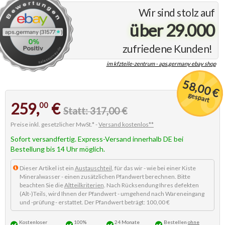
Wir sind stolz auf
über 29.000
zufriedene Kunden!
im kfzteile-zentrum - aps.germany ebay shop
58,00 €
gespart
259,
€
00
Statt: 317,00 €
Preise inkl. gesetzlicher MwSt.* -
Versand kostenlos**
Sofort versandfertig. Express-Versand innerhalb DE bei
Bestellung bis 14 Uhr möglich.
Dieser Artikel ist ein
Austauschteil
, für das wir - wie bei einer Kiste
Mineralwasser - einen zusätzlichen Pfandwert berechnen. Bitte
beachten Sie die
Altteilkriterien
. Nach Rücksendung Ihres defekten
(Alt-)Teils, wird Ihnen der Pfandwert - umgehend nach Wareneingang
und -prüfung - erstattet. Der Pfandwert beträgt: 100,00 €
Kostenloser
100%
24 Monate
Bestellen
ohne