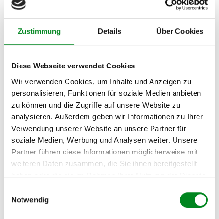
RENAULT MASTER
09.2000
66
90
2188
4
II Kasten (FD) 2.2 dCI
Zyl.
90
Zustimmung
Details
Über Cookies
RENAULT MASTER
09.2000
66
90
2188
4
II
Zyl.
Pritsche/Fahrgestell
Diese Webseite verwendet Cookies
(ED/HD/UD) 2.2 dCI
90
Wir verwenden Cookies, um Inhalte und Anzeigen zu
personalisieren, Funktionen für soziale Medien anbieten
zu können und die Zugriffe auf unsere Website zu
Zur exakten Fahrzeug-Identifizierung können Sie auch unseren
analysieren. Außerdem geben wir Informationen zu Ihrer
Support kontaktieren (
Chat
, Telefon oder E-Mail).
Verwendung unserer Website an unsere Partner für
Wir benötigen folgende Fahrzeugdaten:
Schlüsselnummer
zu 2
soziale Medien, Werbung und Analysen weiter. Unsere
(2.1) und zu 3 (2.2) oder
Fahrgestellnummer
.
Partner führen diese Informationen möglicherweise mit
weiteren Daten zusammen, die Sie ihnen bereitgestellt
Passendes Fahrzeug nicht dabei?
haben oder die sie im Rahmen Ihrer Nutzung der Dienste
gesammelt haben.
Fahrzeug-Suche für AT-Turbolader
»
Einwilligungsauswahl
Notwendig
Oder einfach
im Chat
nachfragen.