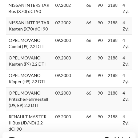
NISSAN INTERSTAR
07.2002
66
90
2188
4
Bus (X70) dCI 90
Zyl.
NISSAN INTERSTAR
07.2002
66
90
2188
4
Kasten (X70) dCI 90
Zyl.
OPEL MOVANO
09.2000
66
90
2188
4
Combi (J9) 2.2 DTI
Zyl.
OPEL MOVANO
09.2000
66
90
2188
4
Kasten (F9) 2.2 DTI
Zyl.
OPEL MOVANO
09.2000
66
90
2188
4
Kipper (H9) 2.2 DTI
Zyl.
OPEL MOVANO
09.2000
66
90
2188
4
Pritsche/Fahrgestell
Zyl.
(U9, E9) 2.2 DTI
RENAULT MASTER
09.2000
66
90
2188
4
II Bus (JD/ND) 2.2
Zyl.
dCI 90