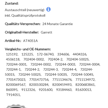
Zustand:
Austauschteil (neuwertig)
inkl. Qualitätsprüfprotokoll
Qualitäts-Versprechen:
24 Monate Garantie
Originalteil-Hersteller:
Garrett
Artikel-Nr.:
AT4051A
Vergleichs- und OE-Nummern:
125192,
125225,
172-06740,
334606,
4404326,
4506118,
702404-0002,
702404-2,
702404-5002S,
720244-0001,
720244-0002,
720244-0003,
720244-0004,
720244-1,
720244-2,
720244-3,
720244-4,
720244-
5001S,
720244-5002S,
720244-5003S,
720244-5004S,
7701473023,
7701473756,
7711134676,
7711134972,
8200069567,
8200100284,
8200459493,
8200683861,
860095,
9112326,
9201600,
93184463,
R1630013,
T914051,