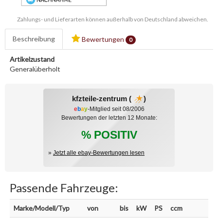
Zahlungs- und Lieferarten können außerhalb von Deutschland abweichen.
Beschreibung
Bewertungen
0
Artikelzustand
Generalüberholt
kfzteile-zentrum (
)
e
b
a
y
-Mitglied seit 08/2006
Bewertungen der letzten 12 Monate:
% POSITIV
»
Jetzt alle ebay-Bewertungen lesen
Passende Fahrzeuge:
Marke/Modell/Typ
von
bis
kW
PS
ccm