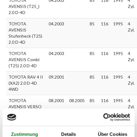
TOYOTA
04.2003
85
116
1995
4
AVENSIS (T25_)
Zyl.
2.0 D-4D
TOYOTA
04.2003
85
116
1995
4
AVENSIS
Zyl.
Stufenheck (T25)
2.0 D-4D
TOYOTA
04.2003
85
116
1995
4
AVENSIS Combi
Zyl.
(T25) 2.0 D-4D
TOYOTA RAV 4 II
09.2001
85
116
1995
4
(XA2) 2.0 D-4D
Zyl.
4WD
TOYOTA
08.2001
08.2005
85
116
1995
4
AVENSIS VERSO
Zyl.
(_CLM2_, _ACM2_)
2.0 D-4D
TOYOTA PREVIA
03.2001
85
116
1995
4
Zustimmung
Details
Über Cookies
(MCR3_, ACR3_,
Zyl.