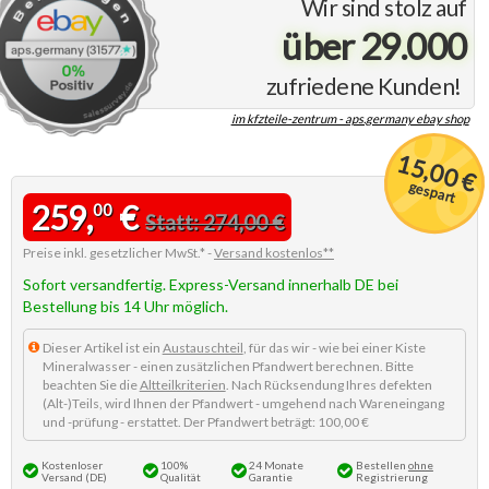
Wir sind stolz auf
über 29.000
zufriedene Kunden!
im kfzteile-zentrum - aps.germany ebay shop
15,00 €
gespart
259,
€
00
Statt: 274,00 €
Preise inkl. gesetzlicher MwSt.* -
Versand kostenlos**
Sofort versandfertig. Express-Versand innerhalb DE bei
Bestellung bis 14 Uhr möglich.
Dieser Artikel ist ein
Austauschteil
, für das wir - wie bei einer Kiste
Mineralwasser - einen zusätzlichen Pfandwert berechnen. Bitte
beachten Sie die
Altteilkriterien
. Nach Rücksendung Ihres defekten
(Alt-)Teils, wird Ihnen der Pfandwert - umgehend nach Wareneingang
und -prüfung - erstattet. Der Pfandwert beträgt: 100,00 €
Kostenloser
100%
24 Monate
Bestellen
ohne
Versand (DE)
Qualität
Garantie
Registrierung