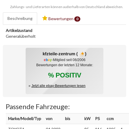
Zahlungs- und Lieferarten können außerhalb von Deutschland abweichen.
Beschreibung
Bewertungen
0
Artikelzustand
Generalüberholt
kfzteile-zentrum (
)
e
b
a
y
-Mitglied seit 08/2006
Bewertungen der letzten 12 Monate:
% POSITIV
»
Jetzt alle ebay-Bewertungen lesen
Passende Fahrzeuge:
Marke/Modell/Typ
von
bis
kW
PS
ccm