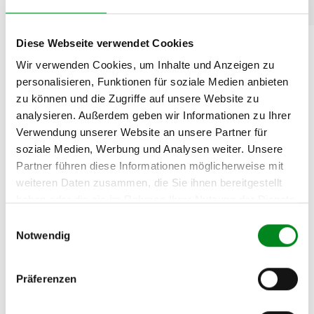
CLR3_) 2.0 D-4D
Diese Webseite verwendet Cookies
Zur exakten Fahrzeug-Identifizierung können Sie auch unseren
Wir verwenden Cookies, um Inhalte und Anzeigen zu
Support kontaktieren (
Chat
, Telefon oder E-Mail).
personalisieren, Funktionen für soziale Medien anbieten
Wir benötigen folgende Fahrzeugdaten:
Schlüsselnummer
zu 2
zu können und die Zugriffe auf unsere Website zu
(2.1) und zu 3 (2.2) oder
Fahrgestellnummer
.
analysieren. Außerdem geben wir Informationen zu Ihrer
Verwendung unserer Website an unsere Partner für
Passendes Fahrzeug nicht dabei?
soziale Medien, Werbung und Analysen weiter. Unsere
Partner führen diese Informationen möglicherweise mit
Fahrzeug-Suche für AT-Turbolader
»
weiteren Daten zusammen, die Sie ihnen bereitgestellt
Oder einfach
im Chat
nachfragen.
haben oder die sie im Rahmen Ihrer Nutzung der Dienste
gesammelt haben.
Einwilligungsauswahl
Hersteller/EU Verantwortliche
Notwendig
Person
Hersteller
Präferenzen
Unternehmensname:
TMC Turbolader Manufaktur Coesfeld