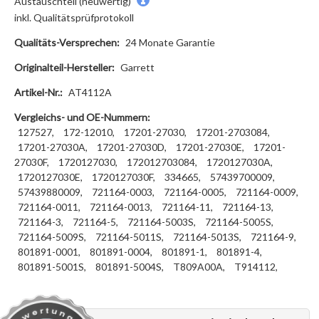
Austauschteil (neuwertig)
inkl. Qualitätsprüfprotokoll
Qualitäts-Versprechen:
24 Monate Garantie
Originalteil-Hersteller:
Garrett
Artikel-Nr.:
AT4112A
Vergleichs- und OE-Nummern:
127527,
172-12010,
17201-27030,
17201-2703084,
17201-27030A,
17201-27030D,
17201-27030E,
17201-
27030F,
1720127030,
172012703084,
1720127030A,
1720127030E,
1720127030F,
334665,
57439700009,
57439880009,
721164-0003,
721164-0005,
721164-0009,
721164-0011,
721164-0013,
721164-11,
721164-13,
721164-3,
721164-5,
721164-5003S,
721164-5005S,
721164-5009S,
721164-5011S,
721164-5013S,
721164-9,
801891-0001,
801891-0004,
801891-1,
801891-4,
801891-5001S,
801891-5004S,
T809A00A,
T914112,