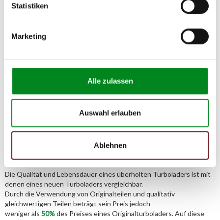
Statistiken
Adresse:
Am Wasserturm 55, Coesfeld, NRW, 48653, DE
E-Mail:
Marketing
info@tmc-turbo.de
Telefon:
02541/8483601
Alle zulassen
Auswahl erlauben
Der Aufbereitungsprozess für
Turbolader
Ablehnen
Die Qualität und Lebensdauer eines überholten Turboladers ist mit
denen eines neuen Turboladers vergleichbar.
Durch die Verwendung von Originalteilen und qualitativ
gleichwertigen Teilen beträgt sein Preis jedoch
weniger als
50%
des Preises eines Originalturboladers. Auf diese