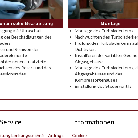
Montage
chanische Bearbeitung
Montage des Turboladerkerns
nigung mit Ultraschall
Nachwuchten des Turboladerke
ng der Beschädigungen des
Prüfung des Turboladerkerns au
laders
Dichtigkeit
en und Reinigen der
Installieren der variablen Geomet
laderelemente
Abgasgehäuse
l der neuen Ersatzteile
Montage des Turboladerkerns, 
chten des Rotors und des
Abgasgehäuses und des
essionsrades
Kompressorgehäuses
Einstellung des Steuerventils.
Service
Informationen
itung Lenkungstechnik - Anfrage
Cookies