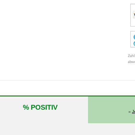
Zahl
abw
% POSITIV
»
J