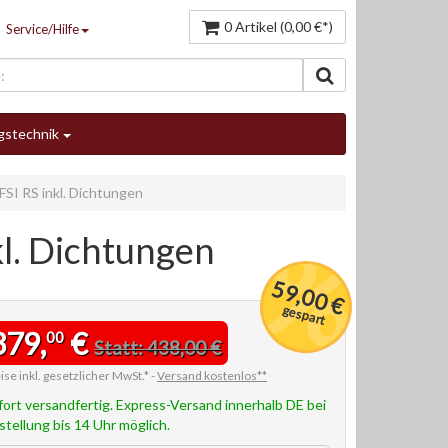
0 Artikel (0,00 €*)
Service/Hilfe
gstechnik
I RS inkl. Dichtungen
l. Dichtungen
59,00 €
gespart
379,
€
00
Statt: 438,00 €
ise inkl. gesetzlicher MwSt.* -
Versand kostenlos**
fort versandfertig. Express-Versand innerhalb DE bei
stellung bis 14 Uhr möglich.