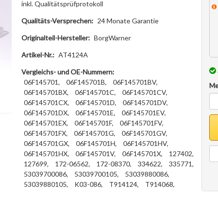
inkl. Qualitätsprüfprotokoll
Qualitäts-Versprechen:
24 Monate Garantie
Originalteil-Hersteller:
BorgWarner
Artikel-Nr.:
AT4124A
Vergleichs- und OE-Nummern:
06F145701,
06F145701B,
06F145701BV,
Me
06F145701BX,
06F145701C,
06F145701CV,
06F145701CX,
06F145701D,
06F145701DV,
06F145701DX,
06F145701E,
06F145701EV,
06F145701EX,
06F145701F,
06F145701FV,
06F145701FX,
06F145701G,
06F145701GV,
06F145701GX,
06F145701H,
06F145701HV,
06F145701HX,
06F145701V,
06F145701X,
127402,
127699,
172-06562,
172-08370,
334622,
335771,
53039700086,
53039700105,
53039880086,
53039880105,
K03-086,
T914124,
T914068,