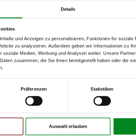
04.2006
05.2009
Details
06.2007
05.2009
Cookies
09.2005
05.2006
nhalte und Anzeigen zu personalisieren, Funktionen für soziale
05.2005
03.2009
Website zu analysieren. Außerdem geben wir Informationen zu I
11.2005
05.2009
r soziale Medien, Werbung und Analysen weiter. Unsere Partner
 Daten zusammen, die Sie ihnen bereitgestellt haben oder die s
10.2005
n.
10.2005
03.2006
Präferenzen
Statistiken
10.2004
06.2007
10.2005
10.2010
Auswahl erlauben
07.2005