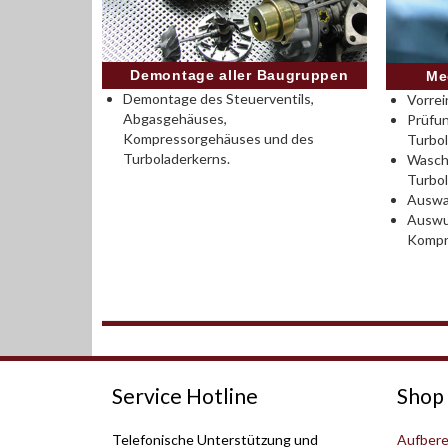
Demontage aller Baugruppen
Me
Demontage des Steuerventils,
Vorrei
Abgasgehäuses,
Prüfu
Kompressorgehäuses und des
Turbo
Turboladerkerns.
Wasch
Turbo
Auswah
Auswu
Kompr
Service Hotline
Shop 
Telefonische Unterstützung und
Aufbere