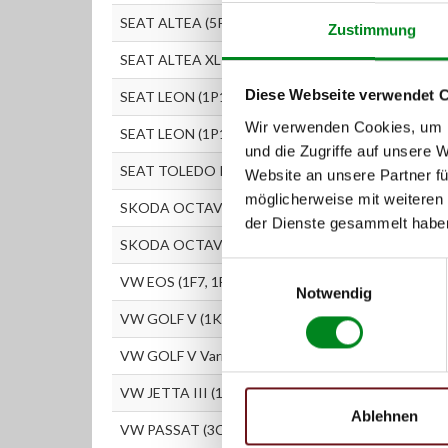
SEAT ALTEA (5P1) 2.0 TFSI
Zustimmung
SEAT ALTEA XL (5P5, 5P8) 2.0 TFSI 4x4
Diese Webseite verwendet 
SEAT LEON (1P1) 2.0 TFSI
Wir verwenden Cookies, um I
SEAT LEON (1P1) 2.0 TFSI
und die Zugriffe auf unsere 
SEAT TOLEDO III (5P2) 2.0 TFSI
Website an unsere Partner fü
möglicherweise mit weiteren
SKODA OCTAVIA (1Z3) 2.0 RS
der Dienste gesammelt habe
SKODA OCTAVIA Combi (1Z5) 2.0 RS
Einwilligungsauswahl
VW EOS (1F7, 1F8) 2.0 TFSI
Notwendig
VW GOLF V (1K1) 2.0 GTI
VW GOLF V Variant (1K5) 2.0
VW JETTA III (1K2) 2.0 TFSI
Ablehnen
VW PASSAT (3C2) 2.0 FSI