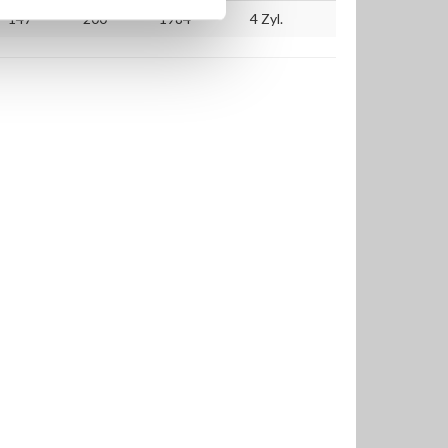
147
200
1984
4 Zyl.