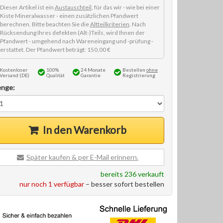
Dieser Artikel ist ein
Austauschteil
, für das wir - wie bei einer
Kiste Mineralwasser - einen zusätzlichen Pfandwert
berechnen. Bitte beachten Sie die
Altteilkriterien
. Nach
Rücksendung Ihres defekten (Alt-)Teils, wird Ihnen der
Pfandwert - umgehend nach Wareneingang und -prüfung -
erstattet. Der Pfandwert beträgt: 150,00 €
Kostenloser
100%
24 Monate
Bestellen
ohne
Versand (DE)
Qualität
Garantie
Registrierung
nge:
In den Warenkorb
Später kaufen & per E-Mail erinnern.
bereits 236 verkauft
nur noch 1 verfügbar
– besser sofort bestellen