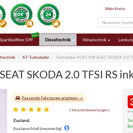
Mein Konto
partikelfilter DPF
Dieseltechnik
Klimatechnik
Lenkun
ltechnik
AT-Turbolader
Turbolader AUDI VW SEAT SKODA 2.0 TFS
SEAT SKODA 2.0 TFSI RS ink
Passende Fahrzeuge
(
4 Kundenbewertungen
)
Pre
So
Zustand:
Be
Austauschteil (neuwertig)