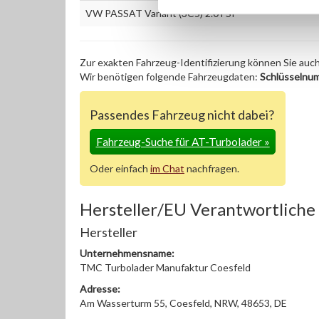
VW PASSAT Variant (3C5) 2.0 FSI
Zur exakten Fahrzeug-Identifizierung können Sie auc
Wir benötigen folgende Fahrzeugdaten:
Schlüsselnu
Passendes Fahrzeug nicht dabei?
Fahrzeug-Suche für AT-Turbolader
»
Oder einfach
im Chat
nachfragen.
Hersteller/EU Verantwortliche
Hersteller
Unternehmensname:
TMC Turbolader Manufaktur Coesfeld
Adresse:
Am Wasserturm 55, Coesfeld, NRW, 48653, DE