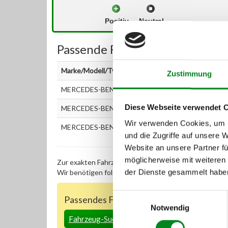
Positiv
Neutral
Passende Fahrzeuge:
Marke/Modell/Typ
Zustimmung
MERCEDES-BENZ E-KLASSE (W211) E 320 CDI (211
Diese Webseite verwendet 
MERCEDES-BENZ E-KLASSE Kombi (S211) E 320 T C
Wir verwenden Cookies, um I
MERCEDES-BENZ S-KLASSE (W220) S 320 CDI (220.
und die Zugriffe auf unsere 
Website an unsere Partner fü
möglicherweise mit weiteren
Zur exakten Fahrzeug-Identifizierung können Sie auc
der Dienste gesammelt habe
Wir benötigen folgende Fahrzeugdaten:
Schlüsselnu
Einwilligungsauswahl
Passendes Fahrzeug nicht dabei?
Notwendig
Fahrzeug-Suche für AT-Turbolader
»