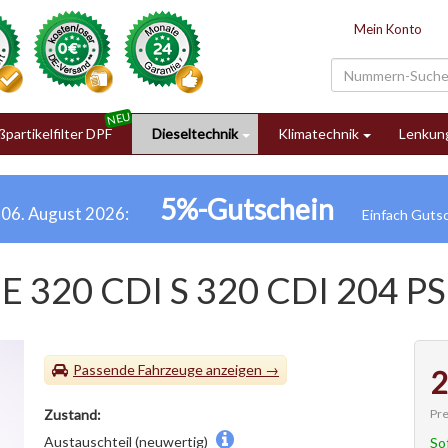
Mein Konto
partikelfilter DPF
Dieseltechnik
Klimatechnik
Lenkun
5%-Gutschein
h 06. August 2026:
E 320 CDI S 320 CDI 204 PS
Passende Fahrzeuge
2
Pre
Zustand:
Austauschteil (neuwertig)
So