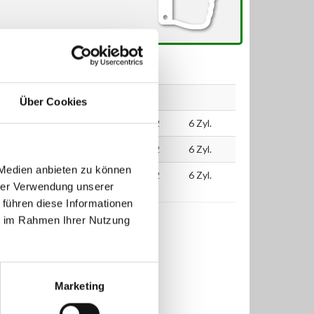
kW
PS
ccm
Über Cookies
150
204
3222
6 Zyl.
150
204
3222
6 Zyl.
 Medien anbieten zu können
2005
150
204
3222
6 Zyl.
hrer Verwendung unserer
 führen diese Informationen
ie im Rahmen Ihrer Nutzung
Marketing