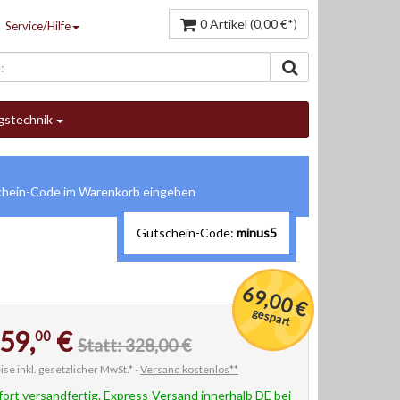
0 Artikel (0,00 €*)
Service/Hilfe
gstechnik
Gutschein-Code:
minus5
69,00 €
gespart
59,
€
00
Statt: 328,00 €
ise inkl. gesetzlicher MwSt.* -
Versand kostenlos**
fort versandfertig. Express-Versand innerhalb DE bei