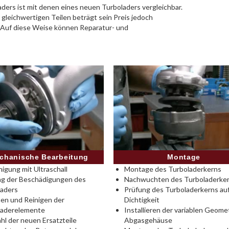
ders ist mit denen eines neuen Turboladers vergleichbar.
 gleichwertigen Teilen beträgt sein Preis jedoch
. Auf diese Weise können Reparatur- und
Montage
chanische Bearbeitung
Montage des Turboladerkerns
nigung mit Ultraschall
Nachwuchten des Turboladerke
ng der Beschädigungen des
Prüfung des Turboladerkerns au
laders
Dichtigkeit
en und Reinigen der
Installieren der variablen Geomet
laderelemente
Abgasgehäuse
l der neuen Ersatzteile