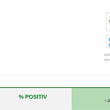
Zahl
abw
% POSITIV
»
J