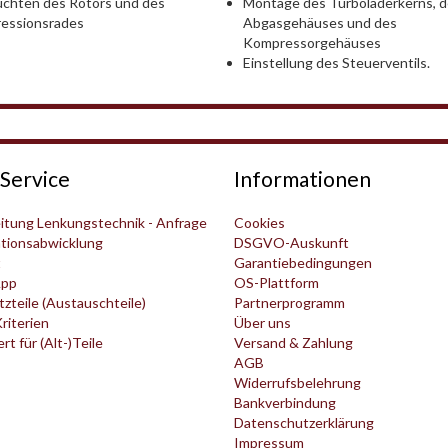
Montage des Turboladerkerns, 
chten des Rotors und des
Abgasgehäuses und des
essionsrades
Kompressorgehäuses
Einstellung des Steuerventils.
Service
Informationen
itung Lenkungstechnik - Anfrage
Cookies
tionsabwicklung
DSGVO-Auskunft
t
Garantiebedingungen
pp
OS-Plattform
zteile (Austauschteile)
Partnerprogramm
Kriterien
Über uns
t für (Alt-)Teile
Versand & Zahlung
AGB
Widerrufsbelehrung
Bankverbindung
Datenschutzerklärung
Impressum