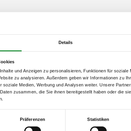
von
bis
Details
.026)
11.2002
Cookies
DI (211.226)
03.2003
nhalte und Anzeigen zu personalisieren, Funktionen für soziale
025, 220.125)
09.2002
08.
Website zu analysieren. Außerdem geben wir Informationen zu I
r soziale Medien, Werbung und Analysen weiter. Unsere Partner
 Daten zusammen, die Sie ihnen bereitgestellt haben oder die s
h unseren Support kontaktieren (
Chat
, Telefon oder E-Mail).
n.
mmer
zu 2 (2.1) und zu 3 (2.2) oder
Fahrgestellnummer
.
Präferenzen
Statistiken