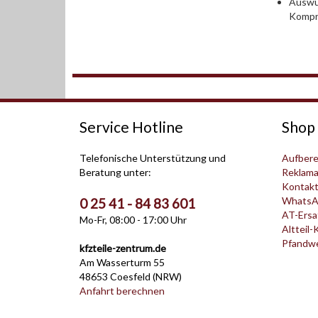
Auswu
Kompr
Service Hotline
Shop 
Telefonische Unterstützung und
Aufbere
Beratung unter:
Reklama
Kontak
WhatsA
0 25 41 - 84 83 601
AT-Ersat
Mo-Fr, 08:00 - 17:00 Uhr
Altteil-
Pfandwer
kfzteile-zentrum.de
Am Wasserturm 55
48653 Coesfeld (NRW)
Anfahrt berechnen