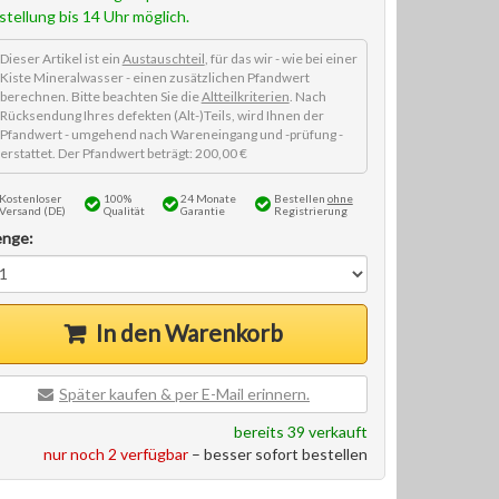
stellung bis 14 Uhr möglich.
Dieser Artikel ist ein
Austauschteil
, für das wir - wie bei einer
Kiste Mineralwasser - einen zusätzlichen Pfandwert
berechnen. Bitte beachten Sie die
Altteilkriterien
. Nach
Rücksendung Ihres defekten (Alt-)Teils, wird Ihnen der
Pfandwert - umgehend nach Wareneingang und -prüfung -
erstattet. Der Pfandwert beträgt: 200,00 €
Kostenloser
100%
24 Monate
Bestellen
ohne
Versand (DE)
Qualität
Garantie
Registrierung
nge:
In den Warenkorb
Später kaufen & per E-Mail erinnern.
bereits 39 verkauft
nur noch 2 verfügbar
– besser sofort bestellen