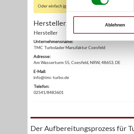
Oder einfach
im Chat
nachfragen.
Hersteller/EU Verantwortliche
Ablehnen
Hersteller
Unternehmensname:
TMC Turbolader Manufaktur Coesfeld
Adresse:
Am Wasserturm 55, Coesfeld, NRW, 48653, DE
E-Mail:
info@tmc-turbo.de
Telefon:
02541/8483601
Der Aufbereitungsprozess für T