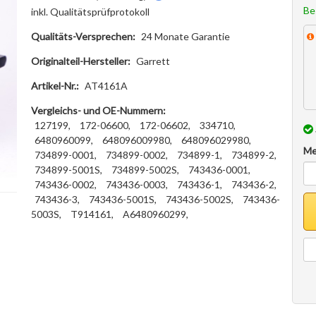
Be
inkl. Qualitätsprüfprotokoll
Qualitäts-Versprechen:
24 Monate Garantie
Originalteil-Hersteller:
Garrett
Artikel-Nr.:
AT4161A
Vergleichs- und OE-Nummern:
127199,
172-06600,
172-06602,
334710,
6480960099,
648096009980,
648096029980,
Me
734899-0001,
734899-0002,
734899-1,
734899-2,
734899-5001S,
734899-5002S,
743436-0001,
743436-0002,
743436-0003,
743436-1,
743436-2,
743436-3,
743436-5001S,
743436-5002S,
743436-
5003S,
T914161,
A6480960299,