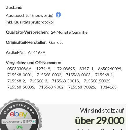
Zustand:
Austauschteil (neuwertig)
inkl. Qualitätsprüfprotokoll
Qualitäts-Versprechen:
24 Monate Garantie
Originalteil-Hersteller:
Garrett
Artikel-Nr.:
AT4163A
Vergleichs- und OE-Nummern:
05080308AA,
127449,
172-03695,
334711,
6650960099,
715568-0001,
715568-0002,
715568-0003,
715568-1,
715568-2,
715568-3,
715568-5001S,
715568-5002S,
715568-5003S,
715568-9002,
715568-9002S,
T914163,
Wir sind stolz auf
über 29.000