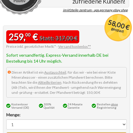
zufriedene Kunden!
im kfzteile-zentrum - aps.germany ebay shop
58,00 €
gespart
259,
€
00
Statt: 317,00 €
Preise inkl. gesetzlicher MwSt.* -
Versand kostenlos**
Sofort versandfertig. Express-Versand innerhalb DE bei
Bestellung bis 14 Uhr möglich.
Dieser Artikel ist ein
Austauschteil
, für das wir - wie bei einer Kiste
Mineralwasser - einen zusätzlichen Pfandwert berechnen. Bitte
beachten Sie die
Altteilkriterien
. Nach Rücksendung Ihres defekten
(Alt-)Teils, wird Ihnen der Pfandwert - umgehend nach Wareneingang
und -prüfung - erstattet. Der Pfandwert beträgt: 150,00 €
Kostenloser
100%
24 Monate
Bestellen
ohne
Versand (DE)
Qualität
Garantie
Registrierung
Menge: