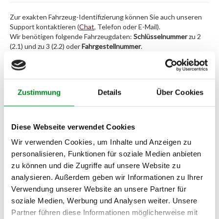
Zur exakten Fahrzeug-Identifizierung können Sie auch unseren
Support kontaktieren (
Chat
, Telefon oder E-Mail).
Wir benötigen folgende Fahrzeugdaten:
Schlüsselnummer
zu 2
(2.1) und zu 3 (2.2) oder
Fahrgestellnummer
.
Passendes Fahrzeug nicht dabei?
Fahrzeug-Suche für AT-Turbolader
»
Zustimmung
Details
Über Cookies
Oder einfach
im Chat
nachfragen.
Diese Webseite verwendet Cookies
Hersteller/EU Verantwortliche
Wir verwenden Cookies, um Inhalte und Anzeigen zu
Person
personalisieren, Funktionen für soziale Medien anbieten
Hersteller
zu können und die Zugriffe auf unsere Website zu
analysieren. Außerdem geben wir Informationen zu Ihrer
Unternehmensname:
Verwendung unserer Website an unsere Partner für
TMC Turbolader Manufaktur Coesfeld
soziale Medien, Werbung und Analysen weiter. Unsere
Adresse:
Partner führen diese Informationen möglicherweise mit
Am Wasserturm 55, Coesfeld, NRW, 48653, DE