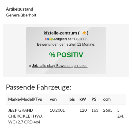
Artikelzustand
Generalüberholt
kfzteile-zentrum (
)
e
b
a
y
-Mitglied seit 08/2006
Bewertungen der letzten 12 Monate:
% POSITIV
»
Jetzt alle ebay-Bewertungen lesen
Passende Fahrzeuge:
Marke/Modell/Typ
von
bis
kW
PS
ccm
JEEP GRAND
10.2001
120
163
2685
5
CHEROKEE II (WJ,
Zyl.
WG) 2.7 CRD 4x4