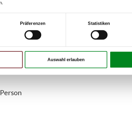
028, 220.128)
06.2000
n.
028, 220.128)
06.2003
Präferenzen
Statistiken
h unseren Support kontaktieren (
Chat
, Telefon oder E-Mail).
mmer
zu 2 (2.1) und zu 3 (2.2) oder
Fahrgestellnummer
.
Auswahl erlauben
 Person