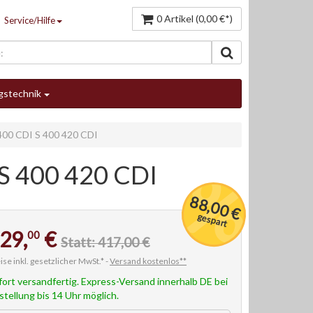
0 Artikel (0,00 €*)
Service/Hilfe
gstechnik
400 CDI S 400 420 CDI
S 400 420 CDI
88,00 €
gespart
29,
€
00
Statt: 417,00 €
ise inkl. gesetzlicher MwSt.* -
Versand kostenlos**
fort versandfertig. Express-Versand innerhalb DE bei
stellung bis 14 Uhr möglich.