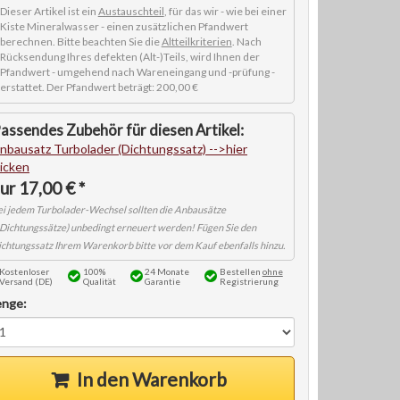
Dieser Artikel ist ein
Austauschteil
, für das wir - wie bei einer
Kiste Mineralwasser - einen zusätzlichen Pfandwert
berechnen. Bitte beachten Sie die
Altteilkriterien
. Nach
Rücksendung Ihres defekten (Alt-)Teils, wird Ihnen der
Pfandwert - umgehend nach Wareneingang und -prüfung -
erstattet. Der Pfandwert beträgt: 200,00 €
nbausatz Turbolader
17,00 € *
Kostenloser
100%
24 Monate
Bestellen
ohne
Versand (DE)
Qualität
Garantie
Registrierung
nge:
In den Warenkorb