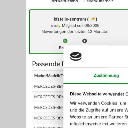
Artikelzustand
Generalüberholt
kfzteile-zentrum (
)
e
b
a
y
-Mitglied seit 08/2006
Bewertungen der letzten 12 Monate:
Positiv
Neutral
Passende Fahrzeuge:
Zustimmung
Marke/Modell/Typ
MERCEDES-BENZ G-KLASSE (W463) G 400 CDI (463.
Diese Webseite verwendet 
MERCEDES-BENZ G-KLASSE Gel?ndewagen offen (W
Wir verwenden Cookies, um I
MERCEDES-BENZ M-KLASSE (W163) ML 400 CDI (1
und die Zugriffe auf unsere 
Website an unsere Partner fü
MERCEDES-BENZ M-KLASSE (W164) ML 420 CDI 4ma
möglicherweise mit weiteren