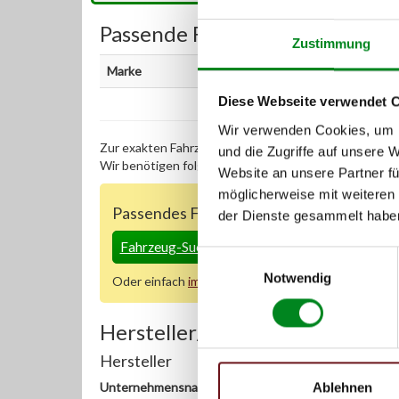
Passende Fahrzeuge:
Zustimmung
Marke
Diese Webseite verwendet 
Wir verwenden Cookies, um I
Zur exakten Fahrzeug-Identifizierung können Sie auc
und die Zugriffe auf unsere 
Wir benötigen folgende Fahrzeugdaten:
Schlüsselnu
Website an unsere Partner fü
möglicherweise mit weiteren
Passendes Fahrzeug nicht dabei?
der Dienste gesammelt habe
Fahrzeug-Suche für Klimakompressoren
»
Einwilligungsauswahl
Notwendig
Oder einfach
im Chat
nachfragen.
Hersteller/EU Verantwortliche
Hersteller
Unternehmensname:
Ablehnen