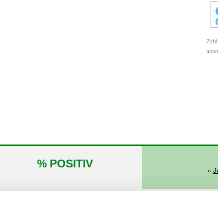
Zahl
abw
% POSITIV
»
J