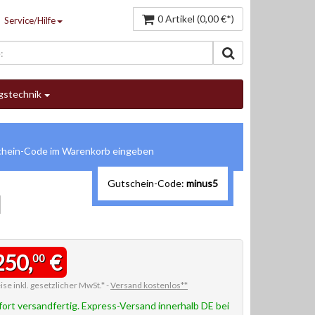
0 Artikel (0,00 €*)
Service/Hilfe
gstechnik
Gutschein-Code:
minus5
I
250,
€
00
ise inkl. gesetzlicher MwSt.* -
Versand kostenlos**
fort versandfertig. Express-Versand innerhalb DE bei