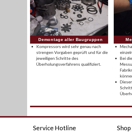
Demontage aller Baugruppen
Me
Kompressors wird sehr genau nach
Mecha
strengen Vorgaben geprüft und für die
einze
jeweiligen Schritte des
Bei di
Überholungsverfahrens qualifiziert.
Messun
Fabri
könne
Dieser
Schrit
Überh
Service Hotline
Shop 