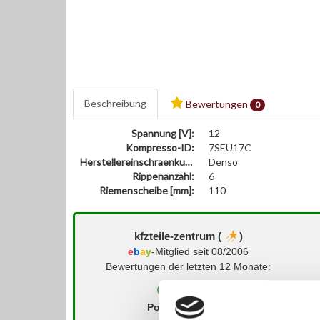
Beschreibung
Bewertungen
0
Spannung [V]:
12
Kompresso-ID:
7SEU17C
Herstellereinschraenkung:
Denso
Rippenanzahl:
6
Riemenscheibe [mm]:
110
kfzteile-zentrum (
)
e
b
a
y
-Mitglied seit 08/2006
Bewertungen der letzten 12 Monate:
Positiv
Neutral