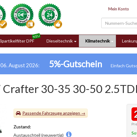
Mein Konto
partikelfilter DPF
Dieseltechnik
Klimatechnik
Lenkun
5%-Gutschein
h 06. August 2026:
Crafter 30-35 30-50 2.5TD
Passende Fahrzeuge
Pre
Zustand:
So
Austauschteil (neuwertig)