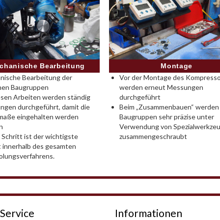
chanische Bearbeitung
Montage
nische Bearbeitung der
Vor der Montage des Kompress
lnen Baugruppen
werden erneut Messungen
esen Arbeiten werden ständig
durchgeführt
gen durchgeführt, damit die
Beim „Zusammenbauen“ werden 
kmaße eingehalten werden
Baugruppen sehr präzise unter
n
Verwendung von Spezialwerkze
 Schritt ist der wichtigste
zusammengeschraubt
t innerhalb des gesamten
olungsverfahrens.
Service
Informationen