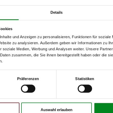
Details
Modell
Cookies
nhalte und Anzeigen zu personalisieren, Funktionen für soziale
h unseren Support kontaktieren (
Chat
, Telefon oder E-Mail).
Website zu analysieren. Außerdem geben wir Informationen zu I
mmer
zu 2 (2.1) und zu 3 (2.2) oder
Fahrgestellnummer
.
r soziale Medien, Werbung und Analysen weiter. Unsere Partner
 Daten zusammen, die Sie ihnen bereitgestellt haben oder die s
n.
Präferenzen
Statistiken
 Person
Auswahl erlauben