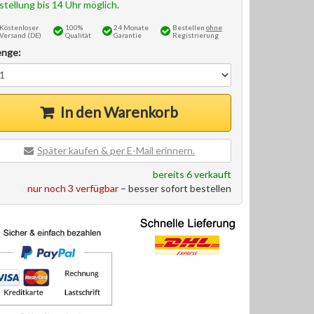
stellung bis 14 Uhr möglich.
Kostenloser
100%
24 Monate
Bestellen
ohne
Versand (DE)
Qualität
Garantie
Registrierung
nge:
In den Warenkorb
Später kaufen & per E-Mail erinnern.
bereits 6 verkauft
nur noch 3 verfügbar
– besser sofort bestellen