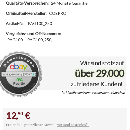
Qualitäts-Versprechen:
24 Monate Garantie
Originalteil-Hersteller:
COEPRO
Artikel-Nr.:
PAG100_250
Vergleichs- und OE-Nummern:
PAG100,
PAG100_250,
Wir sind stolz auf
über 29.000
zufriedene Kunden!
im kfzteile-zentrum - aps.germany ebay shop
12,
€
90
Preise inkl. gesetzlicher MwSt.* -
Versand kostenlos**