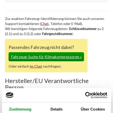
Zur exakten Fahrzeug-Identifizierung können Sie auch unseren
Support kontaktieren (
Chat
, Telefon oder E-Mail).
Wir benötigen folgende Fahrzeugdaten:
Schlüsselnummer
zu 2
(2.1) und zu 3 (2.2) oder
Fahrgestellnummer
.
Passendes Fahrzeug nicht dabei?
Fahrzeug-Suche für Klimakompressoren
»
Oder einfach
im Chat
nachfragen.
Hersteller/EU Verantwortliche
Person
Hersteller
Unternehmensname:
TMC Turbolader Manufaktur Coesfeld
Zustimmung
Details
Über Cookies