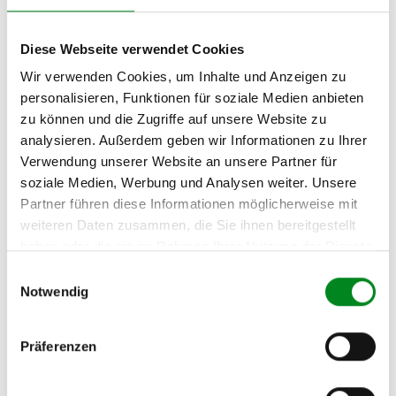
Adresse:
Am Wasserturm 55, Coesfeld, NRW, 48653, DE
Diese Webseite verwendet Cookies
E-Mail:
info@tmc-turbo.de
Wir verwenden Cookies, um Inhalte und Anzeigen zu
Telefon:
personalisieren, Funktionen für soziale Medien anbieten
02541/8483601
zu können und die Zugriffe auf unsere Website zu
analysieren. Außerdem geben wir Informationen zu Ihrer
Verwendung unserer Website an unsere Partner für
soziale Medien, Werbung und Analysen weiter. Unsere
Partner führen diese Informationen möglicherweise mit
Der Aufbereitungsprozess für AT-
weiteren Daten zusammen, die Sie ihnen bereitgestellt
Klimakompressoren
haben oder die sie im Rahmen Ihrer Nutzung der Dienste
gesammelt haben.
Einwilligungsauswahl
Notwendig
Die Qualität und Lebensdauer eines überholten Kompressors ist mit
denen neuen Kompressoren vergleichbar.
Durch die Verwendung von Originalteilen und qualitativ
Präferenzen
gleichwertigen Teilen beträgt sein Preis jedoch
weniger als
50%
des Preises eines Originalkompressors. Auf diese
Weise können Reparatur- und