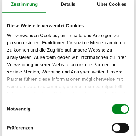
Zustimmung
Details
Über Cookies
Unternehmensname:
TMC Turbolader Manufaktur Coesfeld
Adresse:
Diese Webseite verwendet Cookies
Am Wasserturm 55, Coesfeld, NRW, 48653, DE
Wir verwenden Cookies, um Inhalte und Anzeigen zu
E-Mail:
info@tmc-turbo.de
personalisieren, Funktionen für soziale Medien anbieten
zu können und die Zugriffe auf unsere Website zu
Telefon:
analysieren. Außerdem geben wir Informationen zu Ihrer
02541/8483601
Verwendung unserer Website an unsere Partner für
soziale Medien, Werbung und Analysen weiter. Unsere
Partner führen diese Informationen möglicherweise mit
weiteren Daten zusammen, die Sie ihnen bereitgestellt
Der Aufbereitungsprozess für AT-
haben oder die sie im Rahmen Ihrer Nutzung der Dienste
Klimakompressoren
gesammelt haben.
Einwilligungsauswahl
Notwendig
Die Qualität und Lebensdauer eines überholten Kompressors ist mit
Präferenzen
denen neuen Kompressoren vergleichbar.
Durch die Verwendung von Originalteilen und qualitativ