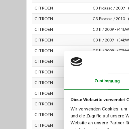
CITROEN
C3 Picasso / 2009 -
CITROEN
C3 Picasso / 2010 -
CITROEN
C3 II / 2009 - (44kW
CITROEN
C3 II / 2009 - (54kW
CITROEN
C3 II / 2009 - (70kW
CITROEN
C3 II / 2009 - (88kW
CITROEN
C3 II / 2009 - (50kW
Zustimmung
CITROEN
C3 II / 2009 - (66kW
CITROEN
C3 II / 2009 - (68kW
Diese Webseite verwendet 
CITROEN
C3 II / 2009 - (82kW
Wir verwenden Cookies, um I
CITROEN
C4 (LC_) / 2004 - (6
und die Zugriffe auf unsere 
Website an unsere Partner fü
CITROEN
C4 (LC_) / 2004 - (8