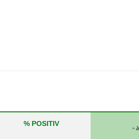
% POSITIV
»
J