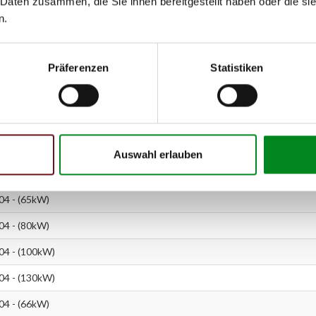
 Daten zusammen, die Sie ihnen bereitgestellt haben oder die s
100kW)
n.
103kW)
Präferenzen
Statistiken
6kW)
0kW)
06 - (80kW)
06 - (103kW)
Auswahl erlauben
06 - (80kW)
04 - (65kW)
04 - (80kW)
04 - (100kW)
04 - (130kW)
04 - (66kW)