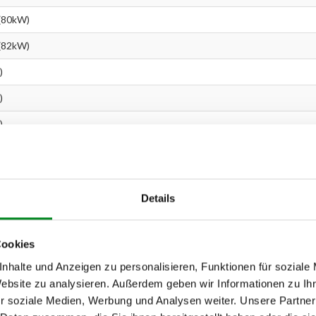
 (80kW)
 (82kW)
)
)
)
)
)
Details
)
)
Cookies
)
nhalte und Anzeigen zu personalisieren, Funktionen für soziale
5kW)
Website zu analysieren. Außerdem geben wir Informationen zu I
r soziale Medien, Werbung und Analysen weiter. Unsere Partner
0kW)