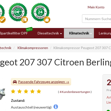
Mein Konto
partikelfilter DPF
Dieseltechnik
Klimatechnik
Lenkun
technik
Klimakompressoren
Klimakompressor Peugeot 207 307 Ci
eot 207 307 Citroen Berli
2
Passende Fahrzeuge
Pre
(
4 Kundenbewertungen
)
Ar
Zustand:
Li
Austauschteil (neuwertig)