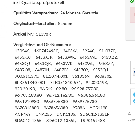
inkl. Qualitätsprüfprotokoll
Qualitäts-Versprechen:
24 Monate Garantie
Originalteil-Hersteller:
Sanden
Artikel-Nr.:
51198R
Vergleichs- und OE-Nummern:
130546,
1607424980,
240866,
32240,
51-0370,
6453.QJ,
6453.QK,
6453.WK,
6453.WL,
6453.ZZ,
6453QJ,
6453QK,
6453WK,
6453WL,
6453ZZ,
6487.08,
648701,
648708,
648709,
6553QJ,
700.510.370,
81.10.44.001,
851816N,
8608502,
8FK351340-081,
8FK351340-581,
92.020.193,
920.20193,
96.519.109.80,
96.598.757.80,
96.703.188.80,
96.712.162.80,
96.786.560.80,
9651910980,
9656875880,
9659875780,
9670318880,
9678656080,
97886,
AC51198,
Zahl
ACP469,
CNK255,
DCK1185,
SD6C12-1351F,
abw
SD6C12-1355,
SD6C12-1355F,
TSP0159488,