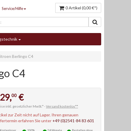
0 Artikel (0,00 €*)
Service/Hilfe
gstechnik
troen Berlingo C4
ngo C4
29,
€
00
ise inkl. gesetzlicher MwSt.* -
Versand kostenlos**
tikel zur Zeit nicht auf Lager. Ihren genauen
efertermin erfahren Sie unter
+49 (0)2541-84 83 601
Kostenloser
100%
24 Monate
Bestellen
ohne