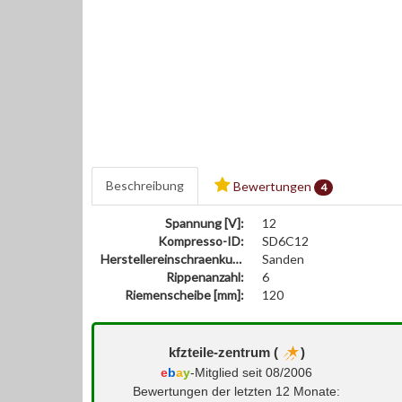
Beschreibung
Bewertungen
4
Spannung [V]:
12
Kompresso-ID:
SD6C12
Herstellereinschraenkung:
Sanden
Rippenanzahl:
6
Riemenscheibe [mm]:
120
kfzteile-zentrum (
)
e
b
a
y
-Mitglied seit 08/2006
Bewertungen der letzten 12 Monate: