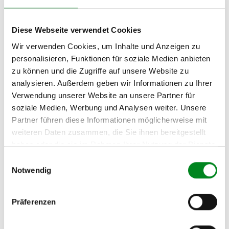
CDI
Diese Webseite verwendet Cookies
Zur exakten Fahrzeug-Identifizierung können Sie auch unseren
Wir verwenden Cookies, um Inhalte und Anzeigen zu
Support kontaktieren (
Chat
, Telefon oder E-Mail).
personalisieren, Funktionen für soziale Medien anbieten
Wir benötigen folgende Fahrzeugdaten:
Schlüsselnummer
zu 2
zu können und die Zugriffe auf unsere Website zu
(2.1) und zu 3 (2.2) oder
Fahrgestellnummer
.
analysieren. Außerdem geben wir Informationen zu Ihrer
Verwendung unserer Website an unsere Partner für
Passendes Fahrzeug nicht dabei?
soziale Medien, Werbung und Analysen weiter. Unsere
Fahrzeug-Suche für Klimakompressoren
»
Partner führen diese Informationen möglicherweise mit
weiteren Daten zusammen, die Sie ihnen bereitgestellt
Oder einfach
im Chat
nachfragen.
haben oder die sie im Rahmen Ihrer Nutzung der Dienste
gesammelt haben.
Einwilligungsauswahl
Hersteller/EU Verantwortliche
Notwendig
Person
Hersteller
Präferenzen
Unternehmensname:
TMC Turbolader Manufaktur Coesfeld