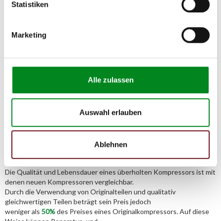
Statistiken
Adresse:
Am Wasserturm 55, Coesfeld, NRW, 48653, DE
E-Mail:
Marketing
info@tmc-turbo.de
Telefon:
02541/8483601
Alle zulassen
Auswahl erlauben
Der Aufbereitungsprozess für AT-
Klimakompressoren
Ablehnen
Die Qualität und Lebensdauer eines überholten Kompressors ist mit
denen neuen Kompressoren vergleichbar.
Durch die Verwendung von Originalteilen und qualitativ
gleichwertigen Teilen beträgt sein Preis jedoch
weniger als
50%
des Preises eines Originalkompressors. Auf diese