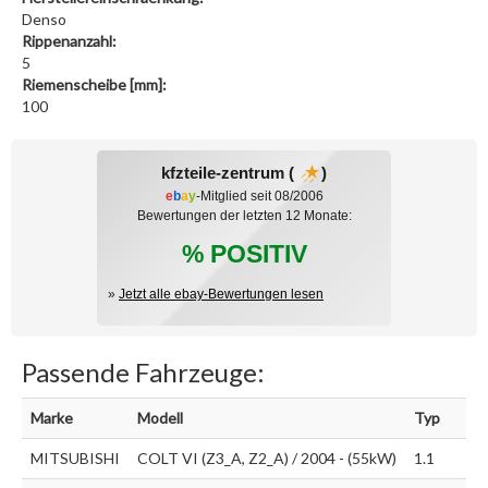
Denso
Rippenanzahl:
5
Riemenscheibe [mm]:
100
kfzteile-zentrum (
)
e
b
a
y
-Mitglied seit 08/2006
Bewertungen der letzten 12 Monate:
% POSITIV
»
Jetzt alle ebay-Bewertungen lesen
Passende Fahrzeuge:
Marke
Modell
Typ
MITSUBISHI
COLT VI (Z3_A, Z2_A) / 2004 - (55kW)
1.1