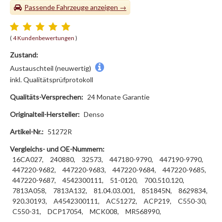
Passende Fahrzeuge
(
4 Kundenbewertungen
)
Zustand:
Austauschteil (neuwertig)
inkl. Qualitätsprüfprotokoll
Qualitäts-Versprechen:
24 Monate Garantie
Originalteil-Hersteller:
Denso
Artikel-Nr.:
51272R
Vergleichs- und OE-Nummern:
16CA027,
240880,
32573,
447180-9790,
447190-9790,
447220-9682,
447220-9683,
447220-9684,
447220-9685,
447220-9687,
4542300111,
51-0120,
700.510.120,
7813A058,
7813A132,
81.04.03.001,
851845N,
8629834,
920.30193,
A4542300111,
AC51272,
ACP219,
C550-30,
C550-31,
DCP17054,
MCK008,
MR568990,