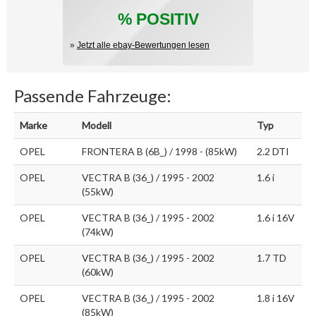
% POSITIV
»
Jetzt alle ebay-Bewertungen lesen
Passende Fahrzeuge:
Marke
Modell
Typ
OPEL
FRONTERA B (6B_) / 1998 - (85kW)
2.2 DTI
OPEL
VECTRA B (36_) / 1995 - 2002
1.6 i
(55kW)
OPEL
VECTRA B (36_) / 1995 - 2002
1.6 i 16V
(74kW)
OPEL
VECTRA B (36_) / 1995 - 2002
1.7 TD
(60kW)
OPEL
VECTRA B (36_) / 1995 - 2002
1.8 i 16V
(85kW)