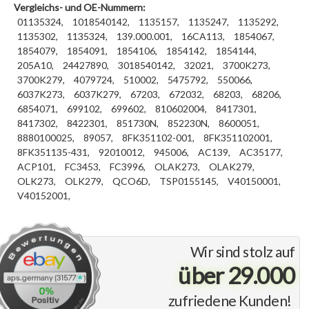
Vergleichs- und OE-Nummern:
01135324,
1018540142,
1135157,
1135247,
1135292,
1135302,
1135324,
139.000.001,
16CA113,
1854067,
1854079,
1854091,
1854106,
1854142,
1854144,
205A10,
24427890,
3018540142,
32021,
3700K273,
3700K279,
4079724,
510002,
5475792,
550066,
6037K273,
6037K279,
67203,
672032,
68203,
68206,
6854071,
699102,
699602,
810602004,
8417301,
8417302,
8422301,
851730N,
852230N,
8600051,
8880100025,
89057,
8FK351102-001,
8FK351102001,
8FK351135-431,
92010012,
945006,
AC139,
AC35177,
ACP101,
FC3453,
FC3996,
OLAK273,
OLAK279,
OLK273,
OLK279,
QCO6D,
TSP0155145,
V40150001,
V40152001,
Wir sind stolz auf
über 29.000
zufriedene Kunden!