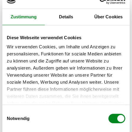
(74kW)
OPEL
VECTRA B CC (38_) / 1995 - 2003
1.7 TD
Zustimmung
Details
Über Cookies
(60kW)
OPEL
VECTRA B CC (38_) / 1995 - 2003
1.8 i 16V
(85kW)
Diese Webseite verwendet Cookies
Wir verwenden Cookies, um Inhalte und Anzeigen zu
OPEL
VECTRA B CC (38_) / 1995 - 2003
1.8 i 16V
(92kW)
personalisieren, Funktionen für soziale Medien anbieten
zu können und die Zugriffe auf unsere Website zu
OPEL
VECTRA B CC (38_) / 1995 - 2003
2.0 DI
analysieren. Außerdem geben wir Informationen zu Ihrer
(60kW)
16V
Verwendung unserer Website an unsere Partner für
OPEL
VECTRA B CC (38_) / 1995 - 2003
2.0 DTI
soziale Medien, Werbung und Analysen weiter. Unsere
(74kW)
16V
Partner führen diese Informationen möglicherweise mit
weiteren Daten zusammen, die Sie ihnen bereitgestellt
OPEL
VECTRA B CC (38_) / 1995 - 2003
2.0 i
haben oder die sie im Rahmen Ihrer Nutzung der Dienste
(82kW)
gesammelt haben.
Einwilligungsauswahl
OPEL
VECTRA B CC (38_) / 1995 - 2003
2.0 i 16V
Notwendig
(100kW)
OPEL
VECTRA B CC (38_) / 1995 - 2003
2.2 DTI