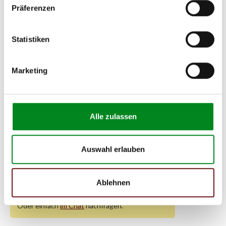
Präferenzen
(92kW)
16V
VAUXHALL
FRONTERA Mk II / 1998 - (85kW)
2.2 DTI
Statistiken
VAUXHALL
VECTRA / 1995 - (100kW)
2.0 i 16V
VAUXHALL
VECTRA Schrägheck / 1995 -
2.0 i 16V
Marketing
(100kW)
Zur exakten Fahrzeug-Identifizierung können Sie auch unseren
Alle zulassen
Support kontaktieren (
Chat
, Telefon oder E-Mail).
Wir benötigen folgende Fahrzeugdaten:
Schlüsselnummer
zu 2
(2.1) und zu 3 (2.2) oder
Fahrgestellnummer
.
Auswahl erlauben
Passendes Fahrzeug nicht dabei?
Ablehnen
Fahrzeug-Suche für Klimakompressoren
»
Oder einfach
im Chat
nachfragen.