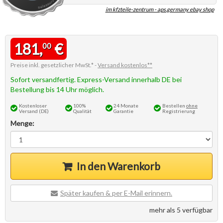
im kfzteile-zentrum - aps.germany ebay shop
181,
€
00
Preise inkl. gesetzlicher MwSt.* -
Versand kostenlos**
Sofort versandfertig. Express-Versand innerhalb DE bei
Bestellung bis 14 Uhr möglich.
Kostenloser
100%
24 Monate
Bestellen
ohne
Versand (DE)
Qualität
Garantie
Registrierung
Menge:
In den Warenkorb
Später kaufen & per E-Mail erinnern.
mehr als 5 verfügbar