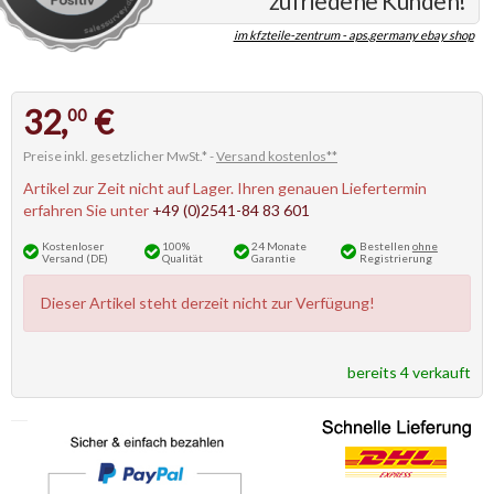
zufriedene Kunden!
im kfzteile-zentrum - aps.germany ebay shop
32,
€
00
Preise inkl. gesetzlicher MwSt.* -
Versand kostenlos**
Artikel zur Zeit nicht auf Lager. Ihren genauen Liefertermin
erfahren Sie unter
+49 (0)2541-84 83 601
Kostenloser
100%
24 Monate
Bestellen
ohne
Versand (DE)
Qualität
Garantie
Registrierung
Dieser Artikel steht derzeit nicht zur Verfügung!
bereits 4 verkauft