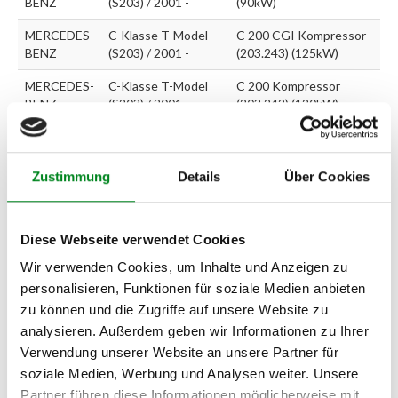
BENZ
(S203) / 2001 -
(90kW)
MERCEDES-
C-Klasse T-Model
C 200 CGI Kompressor
BENZ
(S203) / 2001 -
(203.243) (125kW)
MERCEDES-
C-Klasse T-Model
C 200 Kompressor
BENZ
(S203) / 2001 -
(203.242) (120kW)
MERCEDES-
C-Klasse T-Model
C 200 Kompressor
BENZ
(S203) / 2001 -
(203.245) (120kW)
Zustimmung
Details
Über Cookies
MERCEDES-
C-Klasse T-Model
C 220 CDI (203.206)
BENZ
(S203) / 2001 -
(105kW)
MERCEDES-
C-Klasse T-Model
C 220 CDI (203.208)
Diese Webseite verwendet Cookies
BENZ
(S203) / 2001 -
(110kW)
Wir verwenden Cookies, um Inhalte und Anzeigen zu
MERCEDES-
C-Klasse T-Model
C 230 Kompressor
personalisieren, Funktionen für soziale Medien anbieten
BENZ
(S203) / 2001 -
(203.240) (141kW)
zu können und die Zugriffe auf unsere Website zu
analysieren. Außerdem geben wir Informationen zu Ihrer
MERCEDES-
C-Klasse T-Model
C 240 (203.261)
Verwendung unserer Website an unsere Partner für
BENZ
(S203) / 2001 -
(125kW)
soziale Medien, Werbung und Analysen weiter. Unsere
MERCEDES-
C-Klasse T-Model
C 240 4-matic (203.281)
Partner führen diese Informationen möglicherweise mit