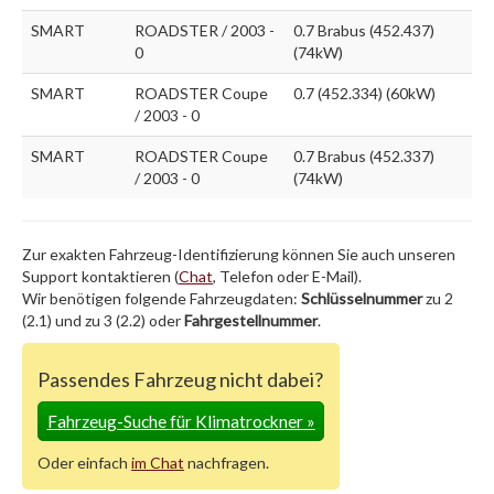
SMART
ROADSTER / 2003 -
0.7 Brabus (452.437)
0
(74kW)
SMART
ROADSTER Coupe
0.7 (452.334) (60kW)
/ 2003 - 0
SMART
ROADSTER Coupe
0.7 Brabus (452.337)
/ 2003 - 0
(74kW)
Zur exakten Fahrzeug-Identifizierung können Sie auch unseren
Support kontaktieren (
Chat
, Telefon oder E-Mail).
Wir benötigen folgende Fahrzeugdaten:
Schlüsselnummer
zu 2
(2.1) und zu 3 (2.2) oder
Fahrgestellnummer
.
Passendes Fahrzeug nicht dabei?
Fahrzeug-Suche für Klimatrockner
»
Oder einfach
im Chat
nachfragen.