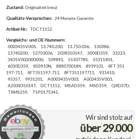
Zustand:
Originalteil (neu)
Qualitäts-Versprechen:
24 Monate Garantie
Artikel-Nr.:
TDCT1152
Vergleichs- und OE-Nummern:
0003435V003,
13.740.200,
13.750.036,
130386,
13740200,
13750036,
2038350147,
3000D359,
33223,
3435V003000000,
509893,
5530778S,
55311401,
6030D359,
803910N,
8880700184,
8939101,
8FT 351
197-711,
8FT351197-711,
8FT351197711,
931410,
95357,
9931201,
A0003435V003,
A003435V003,
A2038350147,
DCT1152,
MSAD359,
MSD359,
QRD37D,
TRMS259,
TSP0175341,
Wir sind stolz auf
über 29.000