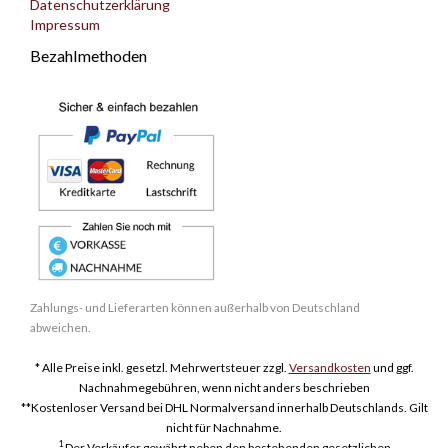
Datenschutzerklärung
Impressum
Bezahlmethoden
Zahlungs- und Lieferarten können außerhalb von Deutschland
abweichen.
* Alle Preise inkl. gesetzl. Mehrwertsteuer zzgl.
Versandkosten
und ggf.
Nachnahmegebühren, wenn nicht anders beschrieben
**Kostenloser Versand bei DHL Normalversand innerhalb Deutschlands. Gilt
nicht für Nachnahme.
1
Der Verkäufer gewährt neben den bestehenden gesetzlichen