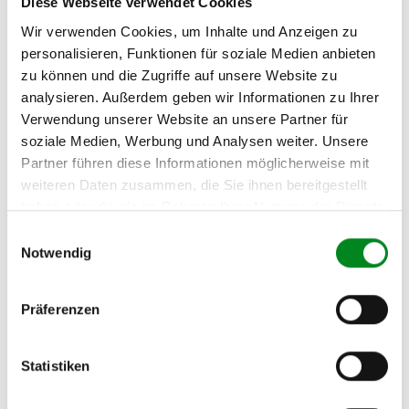
Diese Webseite verwendet Cookies
Support kontaktieren (
Chat
, Telefon oder E-Mail).
Wir benötigen folgende Fahrzeugdaten:
Schlüsselnummer
zu 2
Wir verwenden Cookies, um Inhalte und Anzeigen zu
(2.1) und zu 3 (2.2) oder
Fahrgestellnummer
.
personalisieren, Funktionen für soziale Medien anbieten
zu können und die Zugriffe auf unsere Website zu
Passendes Fahrzeug nicht dabei?
analysieren. Außerdem geben wir Informationen zu Ihrer
Verwendung unserer Website an unsere Partner für
Fahrzeug-Suche für AT-Lenkgetriebe
»
soziale Medien, Werbung und Analysen weiter. Unsere
Oder einfach
im Chat
nachfragen.
Partner führen diese Informationen möglicherweise mit
weiteren Daten zusammen, die Sie ihnen bereitgestellt
haben oder die sie im Rahmen Ihrer Nutzung der Dienste
Hersteller/EU Verantwortliche
gesammelt haben.
Person
Einwilligungsauswahl
Notwendig
Hersteller
Unternehmensname:
Präferenzen
TMC Turbolader Manufaktur Coesfeld
Adresse:
Am Wasserturm 55, Coesfeld, NRW, 48653, DE
Statistiken
E-Mail:
info@tmc-turbo.de