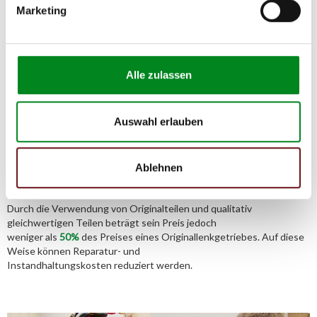
Marketing
Telefon:
02541/8483601
Alle zulassen
Aufbereitungsprozess unserer
Auswahl erlauben
Lenkgetriebe und Servopumpen
Ablehnen
Die Qualität und Lebensdauer eines überholten Lenkgetriebes ist
mit denen eines neuen Lenkgetriebes vergleichbar.
Durch die Verwendung von Originalteilen und qualitativ
gleichwertigen Teilen beträgt sein Preis jedoch
weniger als
50%
des Preises eines Originallenkgetriebes. Auf diese
Weise können Reparatur- und
Instandhaltungskosten reduziert werden.