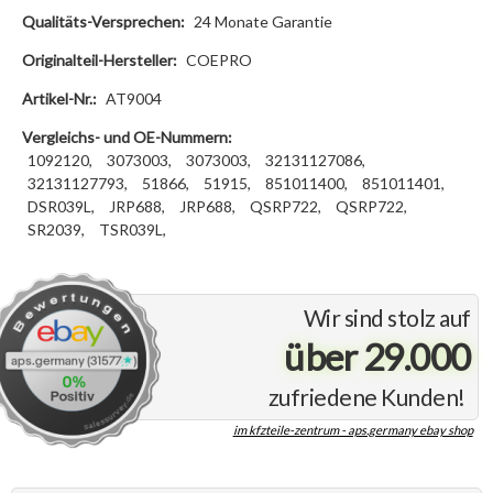
Qualitäts-Versprechen:
24 Monate Garantie
Originalteil-Hersteller:
COEPRO
Artikel-Nr.:
AT9004
Vergleichs- und OE-Nummern:
1092120,
3073003,
3073003,
32131127086,
32131127793,
51866,
51915,
851011400,
851011401,
DSR039L,
JRP688,
JRP688,
QSRP722,
QSRP722,
SR2039,
TSR039L,
Wir sind stolz auf
über 29.000
zufriedene Kunden!
im kfzteile-zentrum - aps.germany ebay shop