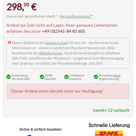
298,
€
00
Preise inkl. gesetzlicher MwSt.* -
Versand kostenlos**
Artikel zur Zeit nicht auf Lager. Ihren genauen Liefertermin
erfahren Sie unter
+49 (0)2541-84 83 601
Dieser Artikel ist ein
Austauschteil
, für das wir - wie bei einer Kiste
Mineralwasser - einen zusätzlichen Pfandwert berechnen. Bitte
beachten Sie die
Altteilkriterien
. Nach Rücksendung Ihres defekten
(Alt-)Teils, wird Ihnen der Pfandwert - umgehend nach Wareneingang
und -prüfung - erstattet. Der Pfandwert beträgt: 250,00 €
Kostenloser
100%
24 Monate
Bestellen
ohne
Versand (DE)
Qualität
Garantie
Registrierung
Dieser Artikel steht derzeit nicht zur Verfügung!
bereits 12 verkauft