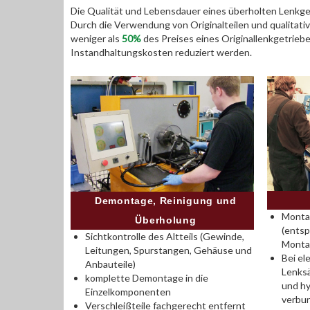
Die Qualität und Lebensdauer eines überholten Lenkget
Durch die Verwendung von Originalteilen und qualitativ
weniger als
50%
des Preises eines Originallenkgetrieb
Instandhaltungskosten reduziert werden.
Demontage, Reinigung und
Montag
Überholung
(entsp
Sichtkontrolle des Altteils (Gewinde,
Monta
Leitungen, Spurstangen, Gehäuse und
Bei el
Anbauteile)
Lenksä
komplette Demontage in die
und hy
Einzelkomponenten
verbu
Verschleißteile fachgerecht entfernt