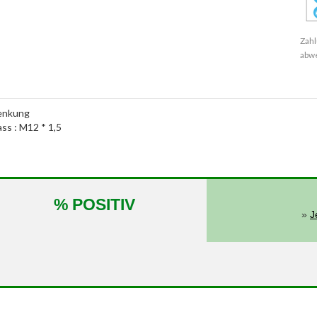
Zahl
abw
lenkung
ass : M12 * 1,5
% POSITIV
»
J