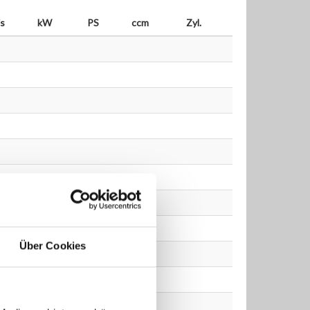
is
kW
PS
ccm
Zyl.
Über Cookies