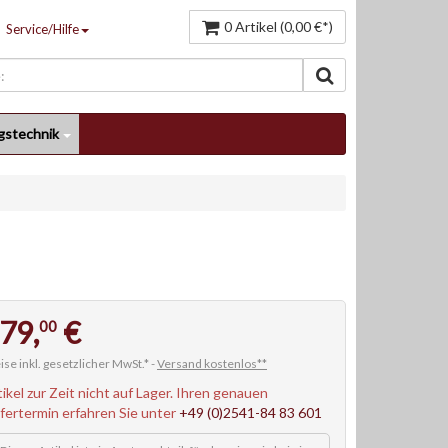
0 Artikel (0,00 €*)
Service/Hilfe
gstechnik
79,
€
00
ise inkl. gesetzlicher MwSt.* -
Versand kostenlos**
tikel zur Zeit nicht auf Lager. Ihren genauen
efertermin erfahren Sie unter
+49 (0)2541-84 83 601