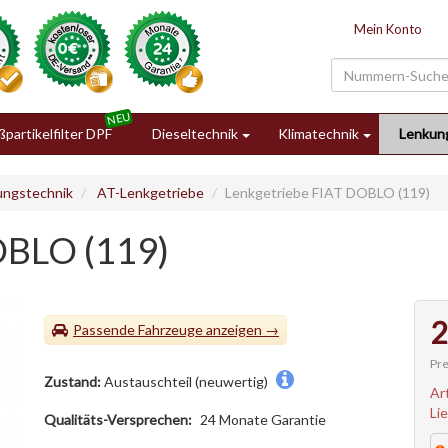
Mein Konto
partikelfilter DPF
Dieseltechnik
Klimatechnik
Lenkun
ungstechnik
AT-Lenkgetriebe
Lenkgetriebe FIAT DOBLO (119)
OBLO (119)
2
Passende Fahrzeuge
Pre
Zustand:
Austauschteil (neuwertig)
Ar
Li
Qualitäts-Versprechen:
24 Monate Garantie