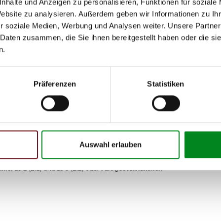
nhalte und Anzeigen zu personalisieren, Funktionen für soziale
Website zu analysieren. Außerdem geben wir Informationen zu I
r soziale Medien, Werbung und Analysen weiter. Unsere Partner
 Daten zusammen, die Sie ihnen bereitgestellt haben oder die s
n.
Präferenzen
Statistiken
A)
A)
Auswahl erlauben
h unseren Support kontaktieren (
Chat
, Telefon oder E-Mail).
mmer
zu 2 (2.1) und zu 3 (2.2) oder
Fahrgestellnummer
.