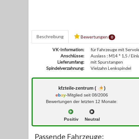
Beschreibung
Bewertungen
0
VK-Information:
für Fahrzeuge mit Servo
Anschlüsse:
Auslass : M14 * 1,5 / Einl
Lieferumfang:
mit Spurstangen
Spindelverzahnung:
Vielzahn Lenkspindel
kfzteile-zentrum (
)
e
b
a
y
-Mitglied seit 08/2006
Bewertungen der letzten 12 Monate:
Positiv
Neutral
Passende Fahrzeuge: