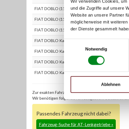
Wir verwenden Cookies, um I
und die Zugriffe auf unsere 
FIAT DOBLO (119) 1.6 16V (223AXD1A)
Website an unsere Partner fü
FIAT DOBLO (119) 1.9 D (223AXB1A)
möglicherweise mit weiteren
der Dienste gesammelt habe
FIAT DOBLO (119) 1.9 JTD (223AXE1A)
FIAT DOBLO Kastenwagen (223) 1.2 (223ZXA1A)
Einwilligungsauswahl
Notwendig
FIAT DOBLO Kastenwagen (223) 1.6 16V (223ZXD1
FIAT DOBLO Kastenwagen (223) 1.9 D (223ZXB1A)
FIAT DOBLO Kastenwagen (223) 1.9 JTD (223ZXE1
Ablehnen
Zur exakten Fahrzeug-Identifizierung können Sie auc
Wir benötigen folgende Fahrzeugdaten:
Schlüsselnu
Passendes Fahrzeug nicht dabei?
Fahrzeug-Suche für AT-Lenkgetriebe
»