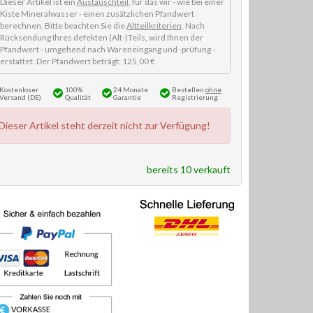
Dieser Artikel ist ein
Austauschteil
, für das wir - wie bei einer
Kiste Mineralwasser - einen zusätzlichen Pfandwert
berechnen. Bitte beachten Sie die
Altteilkriterien
. Nach
Rücksendung Ihres defekten (Alt-)Teils, wird Ihnen der
Pfandwert - umgehend nach Wareneingang und -prüfung -
erstattet. Der Pfandwert beträgt: 125,00 €
Kostenloser
100%
24 Monate
Bestellen
ohne
Versand (DE)
Qualität
Garantie
Registrierung
Dieser Artikel steht derzeit nicht zur Verfügung!
bereits 10 verkauft