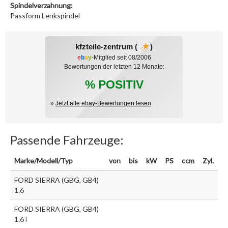
Spindelverzahnung:
Passform Lenkspindel
kfzteile-zentrum (
)
e
b
a
y
-Mitglied seit 08/2006
Bewertungen der letzten 12 Monate:
% POSITIV
»
Jetzt alle ebay-Bewertungen lesen
Passende Fahrzeuge:
Marke/Modell/Typ
von
bis
kW
PS
ccm
Zyl.
FORD SIERRA (GBG, GB4)
1.6
FORD SIERRA (GBG, GB4)
1.6 i