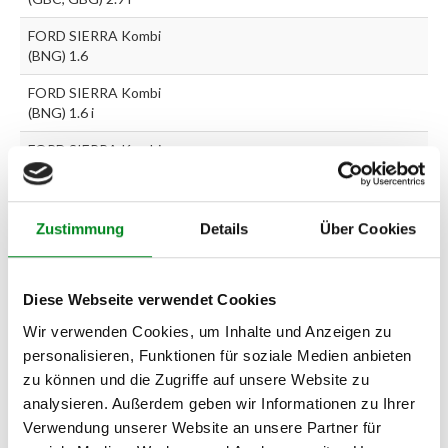
FORD SIERRA Kombi
(BNG) 1.6
FORD SIERRA Kombi
(BNG) 1.6 i
FORD SIERRA Kombi
(BNG) 1.8
FORD SIERRA Kombi
(BNG) 1.8 TD
Zustimmung
Details
Über Cookies
FORD SIERRA Kombi
(BNG) 2.0
Diese Webseite verwendet Cookies
FORD SIERRA Kombi
Wir verwenden Cookies, um Inhalte und Anzeigen zu
(BNG) 2.0 i
personalisieren, Funktionen für soziale Medien anbieten
FORD SIERRA Kombi
zu können und die Zugriffe auf unsere Website zu
(BNG) 2.0 i CAT
analysieren. Außerdem geben wir Informationen zu Ihrer
Verwendung unserer Website an unsere Partner für
FORD SIERRA Kombi