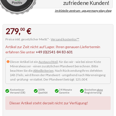
zufriedene Kunden!
im kfzteile-zentrum - aps.germany ebay shop
279,
€
00
Preise inkl. gesetzlicher MwSt.* -
Versand kostenlos**
Artikel zur Zeit nicht auf Lager. Ihren genauen Liefertermin
erfahren Sie unter
+49 (0)2541-84 83 601
Dieser Artikel ist ein
Austauschteil
, für das wir - wie bei einer Kiste
Mineralwasser - einen zusätzlichen Pfandwert berechnen. Bitte
beachten Sie die
Altteilkriterien
. Nach Rücksendung Ihres defekten
(Alt-)Teils, wird Ihnen der Pfandwert - umgehend nach Wareneingang
und -prüfung - erstattet. Der Pfandwert beträgt: 125,00 €
Kostenloser
100%
24 Monate
Bestellen
ohne
Versand (DE)
Qualität
Garantie
Registrierung
Dieser Artikel steht derzeit nicht zur Verfügung!