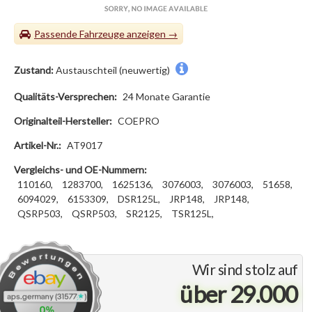
Passende Fahrzeuge
Zustand:
Austauschteil (neuwertig)
Qualitäts-Versprechen:
24 Monate Garantie
Originalteil-Hersteller:
COEPRO
Artikel-Nr.:
AT9017
Vergleichs- und OE-Nummern:
110160,
1283700,
1625136,
3076003,
3076003,
51658,
6094029,
6153309,
DSR125L,
JRP148,
JRP148,
QSRP503,
QSRP503,
SR2125,
TSR125L,
Wir sind stolz auf
über 29.000