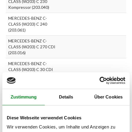
CLASS (W203) C 230
Kompressor (203.040)
MERCEDES-BENZ C-
CLASS (W203) C 240
(203.061)
MERCEDES-BENZ C-
CLASS (W203) C 270 CDI
(203.016)
MERCEDES-BENZ C-
CLASS (W203) C 30 CDI
AMG (203.018)
MERCEDES-BENZ C-
CLASS (W203) C 32 AMG
Zustimmung
Details
Über Cookies
Kompressor (203.065)
MERCEDES-BENZ C-
CLASS (W203) C 320
Diese Webseite verwendet Cookies
(203.064)
Wir verwenden Cookies, um Inhalte und Anzeigen zu
MERCEDES-BENZ C-