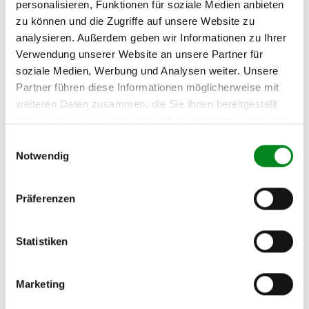
personalisieren, Funktionen für soziale Medien anbieten
CLASS (W203) C 55 AMG
zu können und die Zugriffe auf unsere Website zu
(203.076)
analysieren. Außerdem geben wir Informationen zu Ihrer
MERCEDES-BENZ C-
Verwendung unserer Website an unsere Partner für
CLASS Kombi (S203) C 180
soziale Medien, Werbung und Analysen weiter. Unsere
(203.235)
Partner führen diese Informationen möglicherweise mit
weiteren Daten zusammen, die Sie ihnen bereitgestellt
MERCEDES-BENZ C-
CLASS Kombi (S203) C 180
haben oder die sie im Rahmen Ihrer Nutzung der Dienste
Kompressor (203.246)
gesammelt haben.
Einwilligungsauswahl
Notwendig
MERCEDES-BENZ C-
CLASS Kombi (S203) C 200
CDI
Präferenzen
MERCEDES-BENZ C-
CLASS Kombi (S203) C 200
CDI (203.204)
Statistiken
MERCEDES-BENZ C-
CLASS Kombi (S203) C 200
Marketing
CDI (203.207)