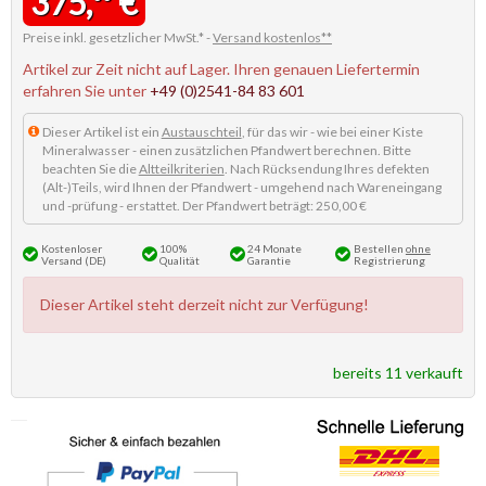
375,
€
Preise inkl. gesetzlicher MwSt.* -
Versand kostenlos**
Artikel zur Zeit nicht auf Lager. Ihren genauen Liefertermin
erfahren Sie unter
+49 (0)2541-84 83 601
Dieser Artikel ist ein
Austauschteil
, für das wir - wie bei einer Kiste
Mineralwasser - einen zusätzlichen Pfandwert berechnen. Bitte
beachten Sie die
Altteilkriterien
. Nach Rücksendung Ihres defekten
(Alt-)Teils, wird Ihnen der Pfandwert - umgehend nach Wareneingang
und -prüfung - erstattet. Der Pfandwert beträgt: 250,00 €
Kostenloser
100%
24 Monate
Bestellen
ohne
Versand (DE)
Qualität
Garantie
Registrierung
Dieser Artikel steht derzeit nicht zur Verfügung!
bereits 11 verkauft