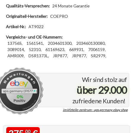
Qualitäts-Versprechen:
24 Monate Garantie
Originalteil-Hersteller:
COEPRO
Artikel-Nr.:
AT9022
Vergleichs- und OE-Nummern:
13756S,
1561541,
2034601300,
203460130080,
3089014,
52310,
61169623,
669931,
7006159,
AMR009,
DSR1373L,
JRP877,
JRP877,
SR2979,
Wir sind stolz auf
über 29.000
zufriedene Kunden!
im kfzteile-zentrum - aps.germany ebay shop
00