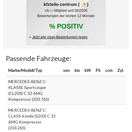
kfzteile-zentrum (
)
e
b
a
y
-Mitglied seit 08/2006
Bewertungen der letzten 12 Monate:
% POSITIV
»
Jetzt alle ebay-Bewertungen lesen
Passende Fahrzeuge:
Marke/Modell/Typ
von
bis
kW
PS
ccm
Zyl.
MERCEDES-BENZ C-
KLASSE Sportcoupe
(CL203) C 32 AMG
Kompressor (203.765)
MERCEDES-BENZ C-
CLASS Kombi (S203) C 32
AMG Kompressor
(203.265)