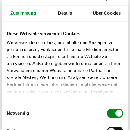
Kombi (32B) 1.9
Zustimmung
Details
Über Cookies
VOLKSWAGEN PASSAT
Kombi (32B) 2.0
VOLKSWAGEN PASSAT
Diese Webseite verwendet Cookies
Kombi (32B) 2.2
Wir verwenden Cookies, um Inhalte und Anzeigen zu
VOLKSWAGEN PASSAT
personalisieren, Funktionen für soziale Medien anbieten
Kombi (3A5, 35I) 1.6
zu können und die Zugriffe auf unsere Website zu
analysieren. Außerdem geben wir Informationen zu Ihrer
VOLKSWAGEN PASSAT
Kombi (3A5, 35I) 1.6 TD
Verwendung unserer Website an unsere Partner für
soziale Medien, Werbung und Analysen weiter. Unsere
VOLKSWAGEN PASSAT
Partner führen diese Informationen möglicherweise mit
Kombi (3A5, 35I) 1.8
weiteren Daten zusammen, die Sie ihnen bereitgestellt
VOLKSWAGEN PASSAT
haben oder die sie im Rahmen Ihrer Nutzung der Dienste
Kombi (3A5, 35I) 1.8 16V
gesammelt haben.
Einwilligungsauswahl
Notwendig
VOLKSWAGEN PASSAT
Kombi (3A5, 35I) 1.8 G60