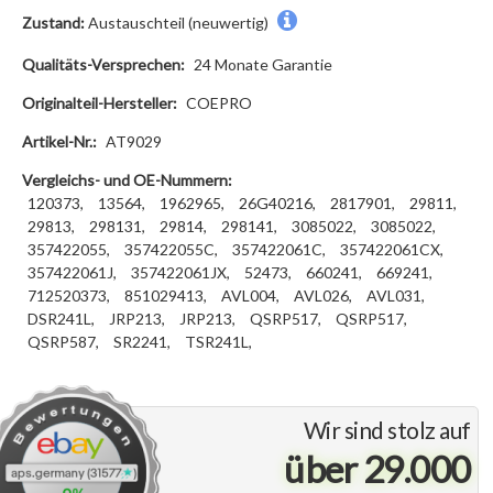
Zustand:
Austauschteil (neuwertig)
Qualitäts-Versprechen:
24 Monate Garantie
Originalteil-Hersteller:
COEPRO
Artikel-Nr.:
AT9029
Vergleichs- und OE-Nummern:
120373,
13564,
1962965,
26G40216,
2817901,
29811,
29813,
298131,
29814,
298141,
3085022,
3085022,
357422055,
357422055C,
357422061C,
357422061CX,
357422061J,
357422061JX,
52473,
660241,
669241,
712520373,
851029413,
AVL004,
AVL026,
AVL031,
DSR241L,
JRP213,
JRP213,
QSRP517,
QSRP517,
QSRP587,
SR2241,
TSR241L,
Wir sind stolz auf
über 29.000