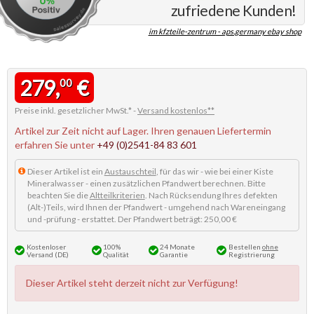
zufriedene Kunden!
im kfzteile-zentrum - aps.germany ebay shop
279,
€
00
Preise inkl. gesetzlicher MwSt.* -
Versand kostenlos**
Artikel zur Zeit nicht auf Lager. Ihren genauen Liefertermin
erfahren Sie unter
+49 (0)2541-84 83 601
Dieser Artikel ist ein
Austauschteil
, für das wir - wie bei einer Kiste
Mineralwasser - einen zusätzlichen Pfandwert berechnen. Bitte
beachten Sie die
Altteilkriterien
. Nach Rücksendung Ihres defekten
(Alt-)Teils, wird Ihnen der Pfandwert - umgehend nach Wareneingang
und -prüfung - erstattet. Der Pfandwert beträgt: 250,00 €
Kostenloser
100%
24 Monate
Bestellen
ohne
Versand (DE)
Qualität
Garantie
Registrierung
Dieser Artikel steht derzeit nicht zur Verfügung!