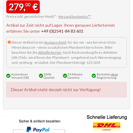
279,
€
00
Preise inkl. gesetzlicher MwSt.* -
Versand kostenlos**
Artikel zur Zeit nicht auf Lager. Ihren genauen Liefertermin
erfahren Sie unter
+49 (0)2541-84 83 601
Dieser Artikel ist ein
Austauschteil
, für das wir - wie bei einer Kiste
Mineralwasser - einen zusätzlichen Pfandwert berechnen. Bitte
beachten Sie die
Altteilkriterien
. Nach Rücksendung Ihres defekten
(Alt-)Teils, wird Ihnen der Pfandwert - umgehend nach Wareneingang
und -prüfung - erstattet. Der Pfandwert beträgt: 125,00 €
Kostenloser
100%
24 Monate
Bestellen
ohne
Versand (DE)
Qualität
Garantie
Registrierung
Dieser Artikel steht derzeit nicht zur Verfügung!