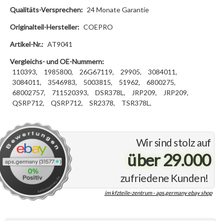
Qualitäts-Versprechen:
24 Monate Garantie
Originalteil-Hersteller:
COEPRO
Artikel-Nr.:
AT9041
Vergleichs- und OE-Nummern:
110393,
1985800,
26G67119,
29905,
3084011,
3084011,
3546983,
5003815,
51962,
6800275,
68002757,
711520393,
DSR378L,
JRP209,
JRP209,
QSRP712,
QSRP712,
SR2378,
TSR378L,
Wir sind stolz auf
über 29.000
zufriedene Kunden!
im kfzteile-zentrum - aps.germany ebay shop