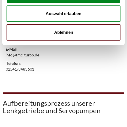
Person
Hersteller
Auswahl erlauben
Unternehmensname:
TMC Turbolader Manufaktur Coesfeld
Ablehnen
Adresse:
Am Wasserturm 55, Coesfeld, NRW, 48653, DE
E-Mail:
info@tmc-turbo.de
Telefon:
02541/8483601
Aufbereitungsprozess unserer
Lenkgetriebe und Servopumpen