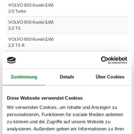
VOLVO 850 Kombi (LW)
2.0 Turbo
VOLVO 850 Kombi (LW)
2.3 T5
VOLVO 850 Kombi (LW)
2.3 T5-R
VOLVO 850 Kombi (LW)
2.5
VOLVO 850 Kombi (LW)
Zustimmung
Details
Über Cookies
2.5 TDI
VOLVO C70 Cabriolet 2.0
Diese Webseite verwendet Cookies
VOLVO C70 Cabriolet 2.0
T
Wir verwenden Cookies, um Inhalte und Anzeigen zu
personalisieren, Funktionen für soziale Medien anbieten
VOLVO C70 Cabriolet 2.3
zu können und die Zugriffe auf unsere Website zu
T5
analysieren. Außerdem geben wir Informationen zu Ihrer