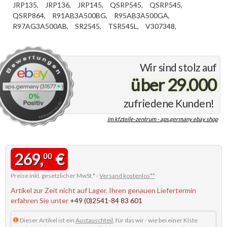
JRP135,
JRP136,
JRP145,
QSRP545,
QSRP545,
QSRP864,
R91AB3A500BG,
R95AB3A500GA,
R97AG3A500AB,
SR2545,
TSR545L,
V307348,
Wir sind stolz auf
über 29.000
zufriedene Kunden!
im kfzteile-zentrum - aps.germany ebay shop
269,
€
00
Preise inkl. gesetzlicher MwSt.* -
Versand kostenlos**
Artikel zur Zeit nicht auf Lager. Ihren genauen Liefertermin
erfahren Sie unter
+49 (0)2541-84 83 601
Dieser Artikel ist ein
Austauschteil
, für das wir - wie bei einer Kiste