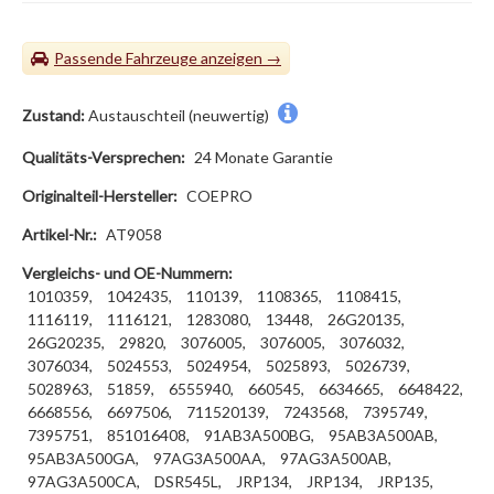
Passende Fahrzeuge
Zustand:
Austauschteil (neuwertig)
Qualitäts-Versprechen:
24 Monate Garantie
Originalteil-Hersteller:
COEPRO
Artikel-Nr.:
AT9058
Vergleichs- und OE-Nummern:
1010359,
1042435,
110139,
1108365,
1108415,
1116119,
1116121,
1283080,
13448,
26G20135,
26G20235,
29820,
3076005,
3076005,
3076032,
3076034,
5024553,
5024954,
5025893,
5026739,
5028963,
51859,
6555940,
660545,
6634665,
6648422,
6668556,
6697506,
711520139,
7243568,
7395749,
7395751,
851016408,
91AB3A500BG,
95AB3A500AB,
95AB3A500GA,
97AG3A500AA,
97AG3A500AB,
97AG3A500CA,
DSR545L,
JRP134,
JRP134,
JRP135,