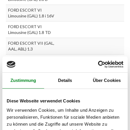
FORD ESCORT VI
Limousine (GAL) 1.8 i 16V
FORD ESCORT VI
Limousine (GAL) 1.8 TD
FORD ESCORT VII (GAL,
AAL, ABL) 1.3
FORD ESCORT VII (GAL,
AAL, ABL) 1.4
FORD ESCORT VII (GAL,
Zustimmung
Details
Über Cookies
AAL, ABL) 1.6 16V
FORD ESCORT VII (GAL,
AAL, ABL) 1.6 i 16V
Diese Webseite verwendet Cookies
FORD ESCORT VII (GAL,
Wir verwenden Cookies, um Inhalte und Anzeigen zu
AAL, ABL) 1.8 16V
personalisieren, Funktionen für soziale Medien anbieten
zu können und die Zugriffe auf unsere Website zu
FORD ESCORT VII (GAL,