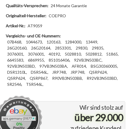
Qualitäts-Versprechen:
24 Monate Garantie
Originalteil-Hersteller:
COEPRO
Artikel-Nr.:
AT9059
Vergleichs- und OE-Nummern:
07B468,
1044673,
120163,
1284000,
13449,
26G20160,
26G20164,
2853301,
29830,
29835,
3076001,
3076001,
40192,
5028810,
5028812,
51865,
6645583,
6869955,
851016406,
92VB3N503BC,
92VB3N503BD,
97VB3N503BA,
AFR014,
BSG30360005,
DSR1310L,
DSR546L,
JRP748,
JRP748,
QSRP624,
QSRP624,
QSRP867,
R90VB3N503BB,
R92VB3N503BD,
SR2546,
TSR546L,
Wir sind stolz auf
über 29.000
zufriedene Kunden!