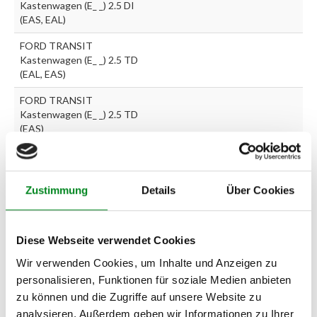
Kastenwagen (E_ _) 2.5 DI
(EAS, EAL)
FORD TRANSIT
Kastenwagen (E_ _) 2.5 TD
(EAL, EAS)
FORD TRANSIT
Kastenwagen (E_ _) 2.5 TD
(EAS)
FORD TRANSIT
Kastenwagen (E_ _) 2.5 TD
(EAS, EAL)
Zustimmung
Details
Über Cookies
FORD TRANSIT
Kastenwagen (E_ _) 2.5
TDI (EAL, EAS)
Diese Webseite verwendet Cookies
Wir verwenden Cookies, um Inhalte und Anzeigen zu
FORD TRANSIT
Kastenwagen (T__) 1.6
personalisieren, Funktionen für soziale Medien anbieten
(TAS)
zu können und die Zugriffe auf unsere Website zu
analysieren. Außerdem geben wir Informationen zu Ihrer