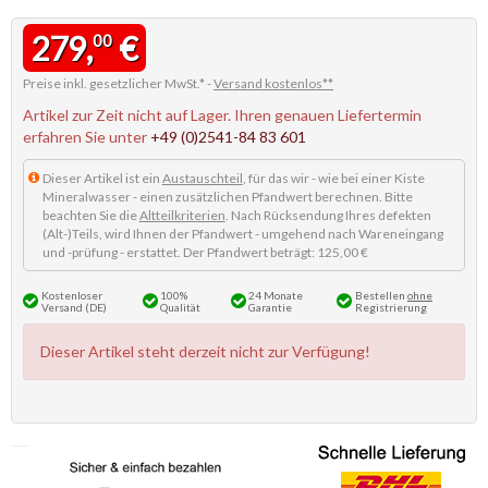
279,
€
00
Preise inkl. gesetzlicher MwSt.* -
Versand kostenlos**
Artikel zur Zeit nicht auf Lager. Ihren genauen Liefertermin
erfahren Sie unter
+49 (0)2541-84 83 601
Dieser Artikel ist ein
Austauschteil
, für das wir - wie bei einer Kiste
Mineralwasser - einen zusätzlichen Pfandwert berechnen. Bitte
beachten Sie die
Altteilkriterien
. Nach Rücksendung Ihres defekten
(Alt-)Teils, wird Ihnen der Pfandwert - umgehend nach Wareneingang
und -prüfung - erstattet. Der Pfandwert beträgt: 125,00 €
Kostenloser
100%
24 Monate
Bestellen
ohne
Versand (DE)
Qualität
Garantie
Registrierung
Dieser Artikel steht derzeit nicht zur Verfügung!