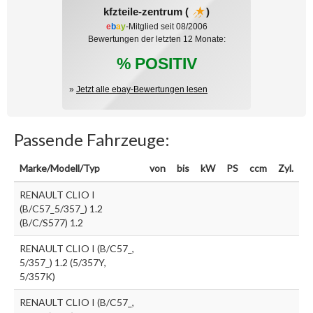
kfzteile-zentrum (
)
e
b
a
y
-Mitglied seit 08/2006
Bewertungen der letzten 12 Monate:
% POSITIV
»
Jetzt alle ebay-Bewertungen lesen
Passende Fahrzeuge:
Marke/Modell/Typ
von
bis
kW
PS
ccm
Zyl.
RENAULT CLIO I
(B/C57_5/357_) 1.2
(B/C/S577) 1.2
RENAULT CLIO I (B/C57_,
5/357_) 1.2 (5/357Y,
5/357K)
RENAULT CLIO I (B/C57_,