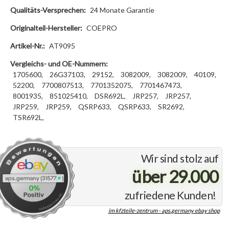
Qualitäts-Versprechen:
24 Monate Garantie
Originalteil-Hersteller:
COEPRO
Artikel-Nr.:
AT9095
Vergleichs- und OE-Nummern:
1705600,
26G37103,
29152,
3082009,
3082009,
40109,
52200,
7700807513,
7701352075,
7701467473,
8001935,
851025410,
DSR692L,
JRP257,
JRP257,
JRP259,
JRP259,
QSRP633,
QSRP633,
SR2692,
TSR692L,
Wir sind stolz auf
über 29.000
zufriedene Kunden!
im kfzteile-zentrum - aps.germany ebay shop