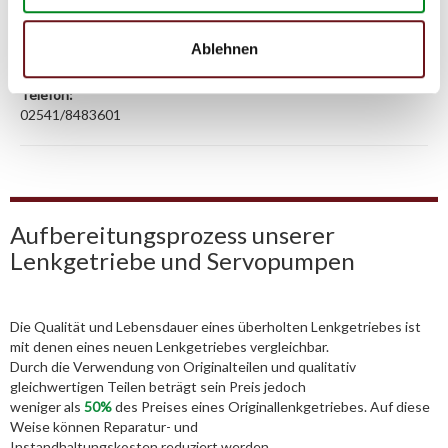
Am Wasserturm 55, Coesfeld, NRW, 48653, DE
E-Mail:
Ablehnen
info@tmc-turbo.de
Telefon:
02541/8483601
Aufbereitungsprozess unserer
Lenkgetriebe und Servopumpen
Die Qualität und Lebensdauer eines überholten Lenkgetriebes ist
mit denen eines neuen Lenkgetriebes vergleichbar.
Durch die Verwendung von Originalteilen und qualitativ
gleichwertigen Teilen beträgt sein Preis jedoch
weniger als
50%
des Preises eines Originallenkgetriebes. Auf diese
Weise können Reparatur- und
Instandhaltungskosten reduziert werden.