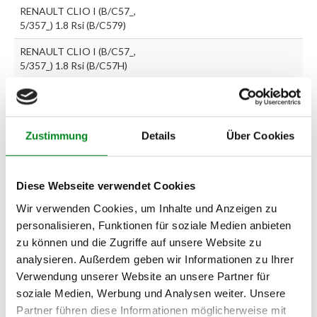
RENAULT CLIO I (B/C57_,
5/357_) 1.8 Rsi (B/C579)
RENAULT CLIO I (B/C57_,
5/357_) 1.8 Rsi (B/C57H)
RENAULT CLIO I (B/C57_,
5/357_) 1.9 D (B/C/S576,
B/C/S57L)
Zustimmung
Details
Über Cookies
RENAULT CLIO I (B/C57_,
5/357_) 1.9 D
Diese Webseite verwendet Cookies
RENAULT CLIO I (B/C57_,
5/357_) Williams (B/C57M)
Wir verwenden Cookies, um Inhalte und Anzeigen zu
personalisieren, Funktionen für soziale Medien anbieten
RENAULT CLIO II
(BB0/1/2_, CB0/1/2_) 2.0
zu können und die Zugriffe auf unsere Website zu
16V Sport (CB0M)
analysieren. Außerdem geben wir Informationen zu Ihrer
Verwendung unserer Website an unsere Partner für
RENAULT CLIO II
soziale Medien, Werbung und Analysen weiter. Unsere
(BB0/1/2_, CB0/1/2_) 3.0
V6 Sport (CB1A)
Partner führen diese Informationen möglicherweise mit