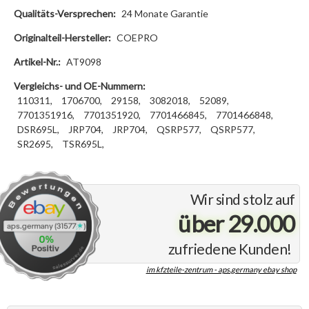
Qualitäts-Versprechen:
24 Monate Garantie
Originalteil-Hersteller:
COEPRO
Artikel-Nr.:
AT9098
Vergleichs- und OE-Nummern:
110311,
1706700,
29158,
3082018,
52089,
7701351916,
7701351920,
7701466845,
7701466848,
DSR695L,
JRP704,
JRP704,
QSRP577,
QSRP577,
SR2695,
TSR695L,
Wir sind stolz auf
über 29.000
zufriedene Kunden!
im kfzteile-zentrum - aps.germany ebay shop