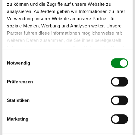
Fahrzeug-Suche für AT-Lenkgetriebe
»
zu können und die Zugriffe auf unsere Website zu
analysieren. Außerdem geben wir Informationen zu Ihrer
Oder einfach
im Chat
nachfragen.
Verwendung unserer Website an unsere Partner für
soziale Medien, Werbung und Analysen weiter. Unsere
Hersteller/EU Verantwortliche
Partner führen diese Informationen möglicherweise mit
Person
weiteren Daten zusammen, die Sie ihnen bereitgestellt
Hersteller
haben oder die sie im Rahmen Ihrer Nutzung der Dienste
gesammelt haben.
Unternehmensname:
Einwilligungsauswahl
TMC Turbolader Manufaktur Coesfeld
Notwendig
Adresse:
Am Wasserturm 55, Coesfeld, NRW, 48653, DE
Präferenzen
E-Mail:
info@tmc-turbo.de
Statistiken
Telefon:
02541/8483601
Marketing