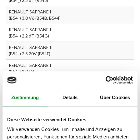
(B54_) 2.5 dT (B548)
RENAULT SAFRANE I
(B54_) 3.0 V6 (B54B, B544)
RENAULT SAFRANE II
(B54_) 2.2 dT (B54G)
RENAULT SAFRANE II
(B54_) 2.5 20V (B54F)
RENAULT SAFRANE II
(B54_) 3.0 V6
Zur exakten Fahrzeug-Identifizierung können Sie auch unseren
Zustimmung
Details
Über Cookies
Support kontaktieren (
Chat
, Telefon oder E-Mail).
Wir benötigen folgende Fahrzeugdaten:
Schlüsselnummer
zu 2
(2.1) und zu 3 (2.2) oder
Fahrgestellnummer
.
Diese Webseite verwendet Cookies
Passendes Fahrzeug nicht dabei?
Wir verwenden Cookies, um Inhalte und Anzeigen zu
personalisieren, Funktionen für soziale Medien anbieten