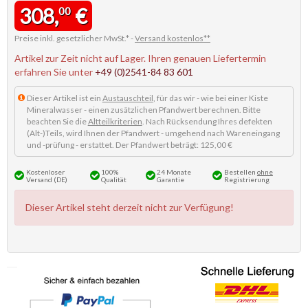
308,
€
00
Preise inkl. gesetzlicher MwSt.* -
Versand kostenlos**
Artikel zur Zeit nicht auf Lager. Ihren genauen Liefertermin
erfahren Sie unter
+49 (0)2541-84 83 601
Dieser Artikel ist ein
Austauschteil
, für das wir - wie bei einer Kiste
Mineralwasser - einen zusätzlichen Pfandwert berechnen. Bitte
beachten Sie die
Altteilkriterien
. Nach Rücksendung Ihres defekten
(Alt-)Teils, wird Ihnen der Pfandwert - umgehend nach Wareneingang
und -prüfung - erstattet. Der Pfandwert beträgt: 125,00 €
Kostenloser
100%
24 Monate
Bestellen
ohne
Versand (DE)
Qualität
Garantie
Registrierung
Dieser Artikel steht derzeit nicht zur Verfügung!