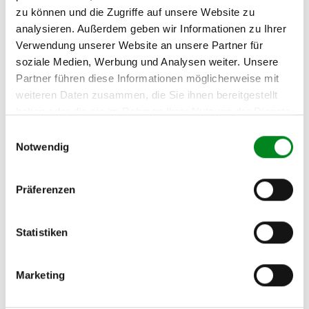
Fahrzeug-Suche für AT-Lenkgetriebe
»
zu können und die Zugriffe auf unsere Website zu
analysieren. Außerdem geben wir Informationen zu Ihrer
Oder einfach
im Chat
nachfragen.
Verwendung unserer Website an unsere Partner für
soziale Medien, Werbung und Analysen weiter. Unsere
Hersteller/EU Verantwortliche
Partner führen diese Informationen möglicherweise mit
Person
weiteren Daten zusammen, die Sie ihnen bereitgestellt
Hersteller
haben oder die sie im Rahmen Ihrer Nutzung der Dienste
gesammelt haben.
Unternehmensname:
Einwilligungsauswahl
TMC Turbolader Manufaktur Coesfeld
Notwendig
Adresse:
Am Wasserturm 55, Coesfeld, NRW, 48653, DE
Präferenzen
E-Mail:
info@tmc-turbo.de
Statistiken
Telefon:
02541/8483601
Marketing