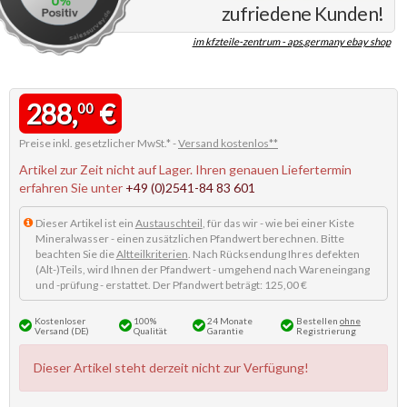
zufriedene Kunden!
im kfzteile-zentrum - aps.germany ebay shop
288,
€
00
Preise inkl. gesetzlicher MwSt.* -
Versand kostenlos**
Artikel zur Zeit nicht auf Lager. Ihren genauen Liefertermin
erfahren Sie unter
+49 (0)2541-84 83 601
Dieser Artikel ist ein
Austauschteil
, für das wir - wie bei einer Kiste
Mineralwasser - einen zusätzlichen Pfandwert berechnen. Bitte
beachten Sie die
Altteilkriterien
. Nach Rücksendung Ihres defekten
(Alt-)Teils, wird Ihnen der Pfandwert - umgehend nach Wareneingang
und -prüfung - erstattet. Der Pfandwert beträgt: 125,00 €
Kostenloser
100%
24 Monate
Bestellen
ohne
Versand (DE)
Qualität
Garantie
Registrierung
Dieser Artikel steht derzeit nicht zur Verfügung!