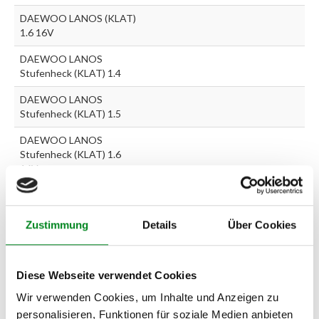
DAEWOO LANOS (KLAT)
1.6 16V
DAEWOO LANOS
Stufenheck (KLAT) 1.4
DAEWOO LANOS
Stufenheck (KLAT) 1.5
DAEWOO LANOS
Stufenheck (KLAT) 1.6
16V
Zur exakten Fahrzeug-Identifizierung können Sie auch unseren
Zustimmung
Details
Über Cookies
Support kontaktieren (
Chat
, Telefon oder E-Mail).
Wir benötigen folgende Fahrzeugdaten:
Schlüsselnummer
zu 2
(2.1) und zu 3 (2.2) oder
Fahrgestellnummer
.
Diese Webseite verwendet Cookies
Passendes Fahrzeug nicht dabei?
Wir verwenden Cookies, um Inhalte und Anzeigen zu
personalisieren, Funktionen für soziale Medien anbieten