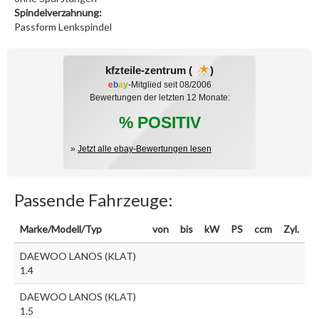
Spindelverzahnung:
Passform Lenkspindel
kfzteile-zentrum (
)
e
b
a
y
-Mitglied seit 08/2006
Bewertungen der letzten 12 Monate:
% POSITIV
»
Jetzt alle ebay-Bewertungen lesen
Passende Fahrzeuge:
Marke/Modell/Typ
von
bis
kW
PS
ccm
Zyl.
DAEWOO LANOS (KLAT)
1.4
DAEWOO LANOS (KLAT)
1.5