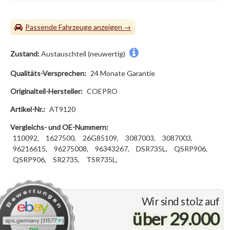
Passende Fahrzeuge
Zustand:
Austauschteil (neuwertig)
Qualitäts-Versprechen:
24 Monate Garantie
Originalteil-Hersteller:
COEPRO
Artikel-Nr.:
AT9120
Vergleichs- und OE-Nummern:
110092,
1627500,
26G85109,
3087003,
3087003,
96216615,
96275008,
96343267,
DSR735L,
QSRP906,
QSRP906,
SR2735,
TSR735L,
Wir sind stolz auf
über 29.000