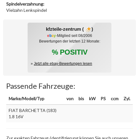
Spindelverzahnung:
Vielzahn Lenkspindel
kfzteile-zentrum (
)
e
b
a
y
-Mitglied seit 08/2006
Bewertungen der letzten 12 Monate:
% POSITIV
»
Jetzt alle ebay-Bewertungen lesen
Passende Fahrzeuge:
Marke/Modell/Typ
von
bis
kW
PS
ccm
Zyl.
FIAT BARCHETTA (183)
1.8 16V
Zur exakten Fahrzeug-Identifizierung können Sie auch unseren