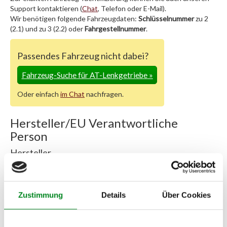
Support kontaktieren (
Chat
, Telefon oder E-Mail).
Wir benötigen folgende Fahrzeugdaten:
Schlüsselnummer
zu 2
(2.1) und zu 3 (2.2) oder
Fahrgestellnummer
.
Passendes Fahrzeug nicht dabei?
Fahrzeug-Suche für AT-Lenkgetriebe
»
Oder einfach
im Chat
nachfragen.
Hersteller/EU Verantwortliche
Person
Hersteller
Unternehmensname:
TMC Turbolader Manufaktur Coesfeld
Adresse:
Zustimmung
Details
Über Cookies
Am Wasserturm 55, Coesfeld, NRW, 48653, DE
E-Mail: