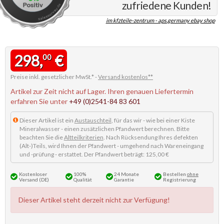
zufriedene Kunden!
im kfzteile-zentrum - aps.germany ebay shop
298,
€
00
Preise inkl. gesetzlicher MwSt.* -
Versand kostenlos**
Artikel zur Zeit nicht auf Lager. Ihren genauen Liefertermin
erfahren Sie unter
+49 (0)2541-84 83 601
Dieser Artikel ist ein
Austauschteil
, für das wir - wie bei einer Kiste
Mineralwasser - einen zusätzlichen Pfandwert berechnen. Bitte
beachten Sie die
Altteilkriterien
. Nach Rücksendung Ihres defekten
(Alt-)Teils, wird Ihnen der Pfandwert - umgehend nach Wareneingang
und -prüfung - erstattet. Der Pfandwert beträgt: 125,00 €
Kostenloser
100%
24 Monate
Bestellen
ohne
Versand (DE)
Qualität
Garantie
Registrierung
Dieser Artikel steht derzeit nicht zur Verfügung!