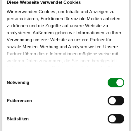
info@tmc-turbo.de
Diese Webseite verwendet Cookies
Telefon:
Wir verwenden Cookies, um Inhalte und Anzeigen zu
02541/8483601
personalisieren, Funktionen für soziale Medien anbieten
zu können und die Zugriffe auf unsere Website zu
analysieren. Außerdem geben wir Informationen zu Ihrer
Verwendung unserer Website an unsere Partner für
soziale Medien, Werbung und Analysen weiter. Unsere
Aufbereitungsprozess unserer
Partner führen diese Informationen möglicherweise mit
Lenkgetriebe und Servopumpen
weiteren Daten zusammen, die Sie ihnen bereitgestellt
haben oder die sie im Rahmen Ihrer Nutzung der Dienste
gesammelt haben.
Einwilligungsauswahl
Die Qualität und Lebensdauer eines überholten Lenkgetriebes ist
Notwendig
mit denen eines neuen Lenkgetriebes vergleichbar.
Durch die Verwendung von Originalteilen und qualitativ
gleichwertigen Teilen beträgt sein Preis jedoch
Präferenzen
weniger als
50%
des Preises eines Originallenkgetriebes. Auf diese
Weise können Reparatur- und
Instandhaltungskosten reduziert werden.
Statistiken