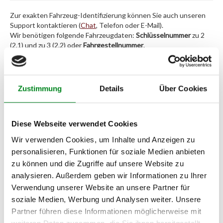
Zur exakten Fahrzeug-Identifizierung können Sie auch unseren
Support kontaktieren (
Chat
, Telefon oder E-Mail).
Wir benötigen folgende Fahrzeugdaten:
Schlüsselnummer
zu 2
(2.1) und zu 3 (2.2) oder
Fahrgestellnummer
.
Passendes Fahrzeug nicht dabei?
Zustimmung
Details
Über Cookies
Fahrzeug-Suche für AT-Lenkgetriebe
»
Oder einfach
im Chat
nachfragen.
Diese Webseite verwendet Cookies
Hersteller/EU Verantwortliche
Wir verwenden Cookies, um Inhalte und Anzeigen zu
Person
personalisieren, Funktionen für soziale Medien anbieten
zu können und die Zugriffe auf unsere Website zu
Hersteller
analysieren. Außerdem geben wir Informationen zu Ihrer
Unternehmensname:
Verwendung unserer Website an unsere Partner für
TMC Turbolader Manufaktur Coesfeld
soziale Medien, Werbung und Analysen weiter. Unsere
Adresse:
Partner führen diese Informationen möglicherweise mit
Am Wasserturm 55, Coesfeld, NRW, 48653, DE