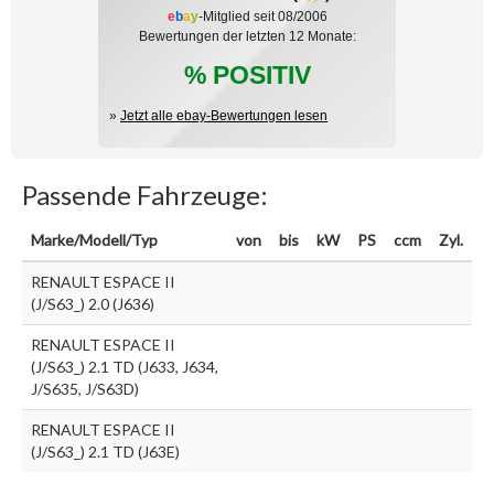
e
b
a
y
-Mitglied seit 08/2006
Bewertungen der letzten 12 Monate:
% POSITIV
»
Jetzt alle ebay-Bewertungen lesen
Passende Fahrzeuge:
Marke/Modell/Typ
von
bis
kW
PS
ccm
Zyl.
RENAULT ESPACE II
(J/S63_) 2.0 (J636)
RENAULT ESPACE II
(J/S63_) 2.1 TD (J633, J634,
J/S635, J/S63D)
RENAULT ESPACE II
(J/S63_) 2.1 TD (J63E)