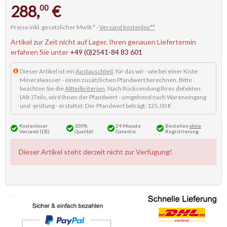
288,
€
00
Preise inkl. gesetzlicher MwSt.* -
Versand kostenlos**
Artikel zur Zeit nicht auf Lager. Ihren genauen Liefertermin
erfahren Sie unter
+49 (0)2541-84 83 601
Dieser Artikel ist ein
Austauschteil
, für das wir - wie bei einer Kiste
Mineralwasser - einen zusätzlichen Pfandwert berechnen. Bitte
beachten Sie die
Altteilkriterien
. Nach Rücksendung Ihres defekten
(Alt-)Teils, wird Ihnen der Pfandwert - umgehend nach Wareneingang
und -prüfung - erstattet. Der Pfandwert beträgt: 125,00 €
Kostenloser
100%
24 Monate
Bestellen
ohne
Versand (DE)
Qualität
Garantie
Registrierung
Dieser Artikel steht derzeit nicht zur Verfügung!