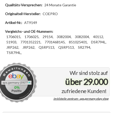
Qualitäts-Versprechen:
24 Monate Garantie
Originalteil-Hersteller:
COEPRO
Artikel-Nr.:
AT9149
Vergleichs- und OE-Nummern:
1706015,
1706025,
29154,
3082004,
3082004,
40112,
51903,
7701352221,
7701468145,
851025401,
DSR794L,
JRP262,
JRP262,
QSRP513,
QSRP513,
SR2794,
TSR794L,
Wir sind stolz auf
über 29.000
zufriedene Kunden!
im kfzteile-zentrum - aps.germany ebay shop