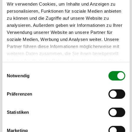
Wir verwenden Cookies, um Inhalte und Anzeigen zu
MITSUBISHI COLT V
personalisieren, Funktionen für soziale Medien anbieten
(CJ_A) 1300
zu können und die Zugriffe auf unsere Website zu
MITSUBISHI COLT IV
analysieren. Außerdem geben wir Informationen zu Ihrer
(CA_A) 1.3 GLi 12V (CA1A)
Verwendung unserer Website an unsere Partner für
MITSUBISHI COLT V
soziale Medien, Werbung und Analysen weiter. Unsere
(CJ_A) 1.6
Partner führen diese Informationen möglicherweise mit
weiteren Daten zusammen, die Sie ihnen bereitgestellt
MITSUBISHI COLT V
haben oder die sie im Rahmen Ihrer Nutzung der Dienste
(CJ_A) 1500 (CJ2A) 1.5
gesammelt haben.
Einwilligungsauswahl
MITSUBISHI LANCER VI
Notwendig
(CK/P_A) 1.5 16V (CK2A)
MITSUBISHI LANCER VI
Präferenzen
(CK/P_A) 1.6 16V (CK4A)
Statistiken
Zur exakten Fahrzeug-Identifizierung können Sie auch unseren
Support kontaktieren (
Chat
, Telefon oder E-Mail).
Wir benötigen folgende Fahrzeugdaten:
Schlüsselnummer
zu 2
Marketing