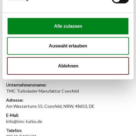
(2.1) und zu 3 (2.2) oder
Fahrgestellnummer
.
Passendes Fahrzeug nicht dabei?
Alle zulassen
Fahrzeug-Suche für AT-Lenkgetriebe
»
Oder einfach
im Chat
nachfragen.
Auswahl erlauben
Hersteller/EU Verantwortliche
Person
Ablehnen
Hersteller
Unternehmensname:
TMC Turbolader Manufaktur Coesfeld
Adresse:
Am Wasserturm 55, Coesfeld, NRW, 48653, DE
E-Mail:
info@tmc-turbo.de
Telefon: