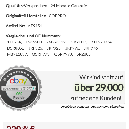
Qualitäts-Versprechen:
24 Monate Garantie
Originalteil-Hersteller:
COEPRO
Artikel-Nr.:
AT9151
Vergleichs- und OE-Nummern:
110234,
1586500,
26G78119,
3066013,
711520234,
DSR805L,
JRP925,
JRP925,
JRP976,
JRP976,
MB911897,
QSRP973,
QSRP973,
SR2805,
Wir sind stolz auf
über 29.000
zufriedene Kunden!
im kfzteile-zentrum - aps.germany ebay shop
00