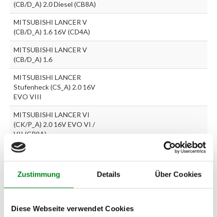
(CB/D_A) 2.0 Diesel (CB8A)
MITSUBISHI LANCER V
(CB/D_A) 1.6 16V (CD4A)
MITSUBISHI LANCER V
(CB/D_A) 1.6
MITSUBISHI LANCER
Stufenheck (CS_A) 2.0 16V
EVO VIII
MITSUBISHI LANCER VI
(CK/P_A) 2.0 16V EVO VI /
VII (CP9A)
MITSUBISHI LANCER V
Kombi (CB_W, CD_W) 1.6
16V (CB4W)
Zustimmung
Details
Über Cookies
MITSUBISHI LANCER V
Kombi (CB_W, CD_W) 2.0 D
Diese Webseite verwendet Cookies
(CB8W)