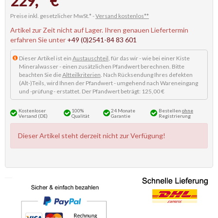
229,
€
Preise inkl. gesetzlicher MwSt.* -
Versand kostenlos**
Artikel zur Zeit nicht auf Lager. Ihren genauen Liefertermin
erfahren Sie unter
+49 (0)2541-84 83 601
Dieser Artikel ist ein
Austauschteil
, für das wir - wie bei einer Kiste
Mineralwasser - einen zusätzlichen Pfandwert berechnen. Bitte
beachten Sie die
Altteilkriterien
. Nach Rücksendung Ihres defekten
(Alt-)Teils, wird Ihnen der Pfandwert - umgehend nach Wareneingang
und -prüfung - erstattet. Der Pfandwert beträgt: 125,00 €
Kostenloser
100%
24 Monate
Bestellen
ohne
Versand (DE)
Qualität
Garantie
Registrierung
Dieser Artikel steht derzeit nicht zur Verfügung!