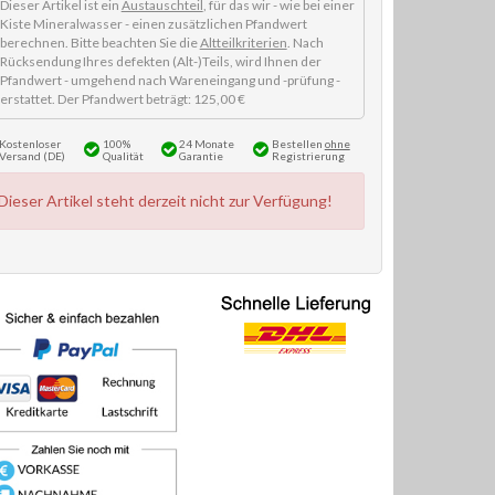
Dieser Artikel ist ein
Austauschteil
, für das wir - wie bei einer
Kiste Mineralwasser - einen zusätzlichen Pfandwert
berechnen. Bitte beachten Sie die
Altteilkriterien
. Nach
Rücksendung Ihres defekten (Alt-)Teils, wird Ihnen der
Pfandwert - umgehend nach Wareneingang und -prüfung -
erstattet. Der Pfandwert beträgt: 125,00 €
Kostenloser
100%
24 Monate
Bestellen
ohne
Versand (DE)
Qualität
Garantie
Registrierung
Dieser Artikel steht derzeit nicht zur Verfügung!