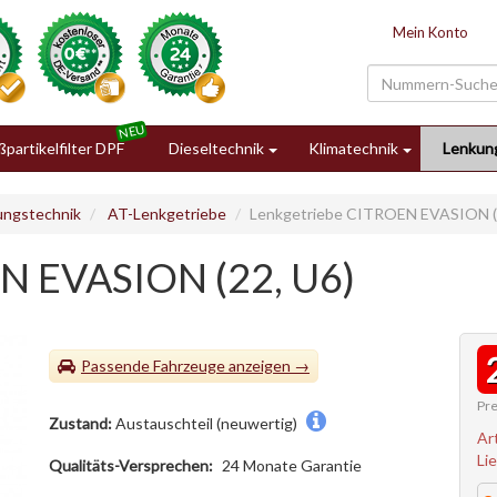
Mein Konto
partikelfilter DPF
Dieseltechnik
Klimatechnik
Lenkun
ungstechnik
AT-Lenkgetriebe
Lenkgetriebe CITROEN EVASION (
N EVASION (22, U6)
Passende Fahrzeuge
Pre
Zustand:
Austauschteil (neuwertig)
Ar
Li
Qualitäts-Versprechen:
24 Monate Garantie