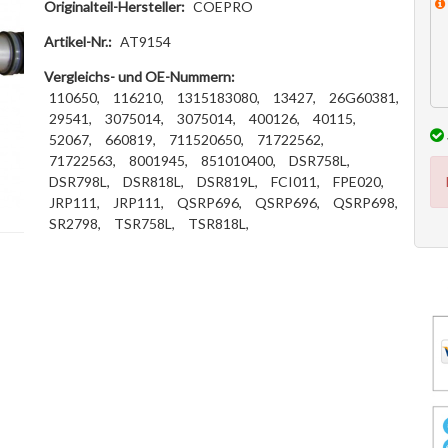
Originalteil-Hersteller:
COEPRO
Artikel-Nr.:
AT9154
Vergleichs- und OE-Nummern:
110650,
116210,
1315183080,
13427,
26G60381,
29541,
3075014,
3075014,
400126,
40115,
52067,
660819,
711520650,
71722562,
71722563,
8001945,
851010400,
DSR758L,
DSR798L,
DSR818L,
DSR819L,
FCI011,
FPE020,
JRP111,
JRP111,
QSRP696,
QSRP696,
QSRP698,
SR2798,
TSR758L,
TSR818L,