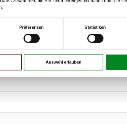
 Daten zusammen, die Sie ihnen bereitgestellt haben oder die s
2.0i 16V
n.
X_) 1.9 TD
Präferenzen
Statistiken
Auswahl erlauben