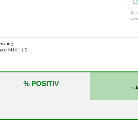
Zahl
abw
lenkung
ass : M16 * 1,5
% POSITIV
»
J