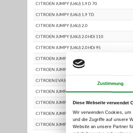
CITROEN JUMPY (U6U) 1.9 D 70
CITROEN JUMPY (U6U) 1.9 TD
CITROEN JUMPY (U6U) 2.0
CITROEN JUMPY (U6U) 2.0 HDi 110
CITROEN JUMPY (U6U) 2.0 HDi 95
CITROEN JUMPY Kastenwagen (BS_, BT_, BY_, BZ_) 
CITROEN JUMPY Pritschenwagen (BU_, BV_, BW_, BX
CITROEN EVASION (22, U6) 2.0 HDI 16V
Zustimmung
CITROEN JUMPY (U6U) 2.0i 16V
CITROEN JUMPY (BS_, BT_, BY_, BZ_) 1.6i
Diese Webseite verwendet 
Wir verwenden Cookies, um I
CITROEN JUMPY (BS_, BT_, BY_, BZ_) 1.9D70
und die Zugriffe auf unsere 
CITROEN JUMPY (BS_, BT_, BY_, BZ_) 2.0 HDi 95
Website an unsere Partner fü