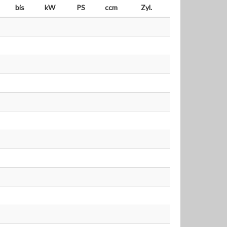
bis
kW
PS
ccm
Zyl.