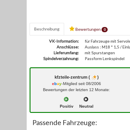
Beschreibung
Bewertungen
0
VK-Information:
für Fahrzeuge mit Servo
Anschlüsse:
Auslass : M18 * 1,5 / Einl
Lieferumfang:
mit Spurstangen
Spindelverzahnung:
Passform Lenkspindel
kfzteile-zentrum (
)
e
b
a
y
-Mitglied seit 08/2006
Bewertungen der letzten 12 Monate:
Positiv
Neutral
Passende Fahrzeuge: