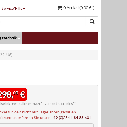
0 Artikel (0,00 €*)
Service/Hilfe
gstechnik
22, U6)
298,
€
00
ise inkl. gesetzlicher MwSt.* -
Versand kostenlos**
tikel zur Zeit nicht auf Lager. Ihren genauen
efertermin erfahren Sie unter
+49 (0)2541-84 83 601