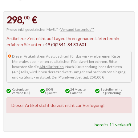
298,
€
00
Preise inkl. gesetzlicher MwSt.* -
Versand kostenlos**
Artikel zur Zeit nicht auf Lager. Ihren genauen Liefertermin
erfahren Sie unter
+49 (0)2541-84 83 601
Dieser Artikel ist ein
Austauschteil
, für das wir - wie bei einer Kiste
Mineralwasser - einen zusätzlichen Pfandwert berechnen. Bitte
beachten Sie die
Altteilkriterien
. Nach Rücksendung Ihres defekten
(Alt-)Teils, wird Ihnen der Pfandwert - umgehend nach Wareneingang
und -prüfung - erstattet. Der Pfandwert beträgt: 250,00 €
Kostenloser
100%
24 Monate
Bestellen
ohne
Versand (DE)
Qualität
Garantie
Registrierung
Dieser Artikel steht derzeit nicht zur Verfügung!
bereits 11 verkauft