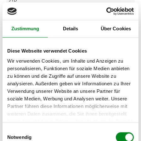
FIAT DUCATO
Kastenwagen (244) 2.3
JTD
Zustimmung
Details
Über Cookies
FIAT DUCATO
Kastenwagen (244) 2.8
JTD
Diese Webseite verwendet Cookies
FIAT DUCATO
Wir verwenden Cookies, um Inhalte und Anzeigen zu
Pritschenwagen (244) 2.0
personalisieren, Funktionen für soziale Medien anbieten
JTD
zu können und die Zugriffe auf unsere Website zu
analysieren. Außerdem geben wir Informationen zu Ihrer
FIAT DUCATO
Pritschenwagen (244) 2.3
Verwendung unserer Website an unsere Partner für
JTD
soziale Medien, Werbung und Analysen weiter. Unsere
Partner führen diese Informationen möglicherweise mit
FIAT DUCATO
weiteren Daten zusammen, die Sie ihnen bereitgestellt
Pritschenwagen (244) 2.8
JTD
haben oder die sie im Rahmen Ihrer Nutzung der Dienste
gesammelt haben.
Einwilligungsauswahl
PEUGEOT BOXER Bus
Notwendig
(244, Z_) 2.0