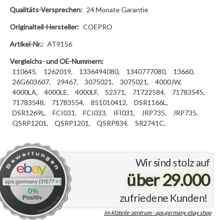
Qualitäts-Versprechen:
24 Monate Garantie
Originalteil-Hersteller:
COEPRO
Artikel-Nr.:
AT9156
Vergleichs- und OE-Nummern:
110645,
1262019,
1336494080,
1340777080,
13660,
26G603607,
29467,
3075021,
3075021,
4000JW,
4000LA,
4000LE,
4000LF,
52371,
71722584,
71783545,
71783548,
71783554,
851010412,
DSR1166L,
DSR1269L,
FCI031,
FCI033,
IFI031,
JRP735,
JRP735,
QSRP1201,
QSRP1201,
QSRP834,
SR2741C,
Wir sind stolz auf
über 29.000
zufriedene Kunden!
im kfzteile-zentrum - aps.germany ebay shop