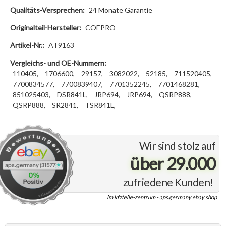
Qualitäts-Versprechen:
24 Monate Garantie
Originalteil-Hersteller:
COEPRO
Artikel-Nr.:
AT9163
Vergleichs- und OE-Nummern:
110405,
1706600,
29157,
3082022,
52185,
711520405,
7700834577,
7700839407,
7701352245,
7701468281,
851025403,
DSR841L,
JRP694,
JRP694,
QSRP888,
QSRP888,
SR2841,
TSR841L,
Wir sind stolz auf
über 29.000
zufriedene Kunden!
im kfzteile-zentrum - aps.germany ebay shop