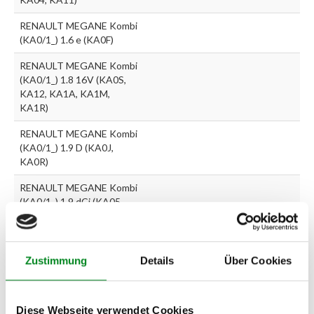
RENAULT MEGANE Kombi
(KA0/1_) 1.6 e (KA0F)
RENAULT MEGANE Kombi
(KA0/1_) 1.8 16V (KA0S,
KA12, KA1A, KA1M,
KA1R)
RENAULT MEGANE Kombi
(KA0/1_) 1.9 D (KA0J,
KA0R)
RENAULT MEGANE Kombi
(KA0/1_) 1.9 dCi (KA05,
KA1F)
RENAULT MEGANE Kombi
(KA0/1_) 1.9 dTi (KA0N)
Zustimmung
Details
Über Cookies
RENAULT MEGANE Kombi
(KA0/1_) 1.9 dTi (KA1U)
Diese Webseite verwendet Cookies