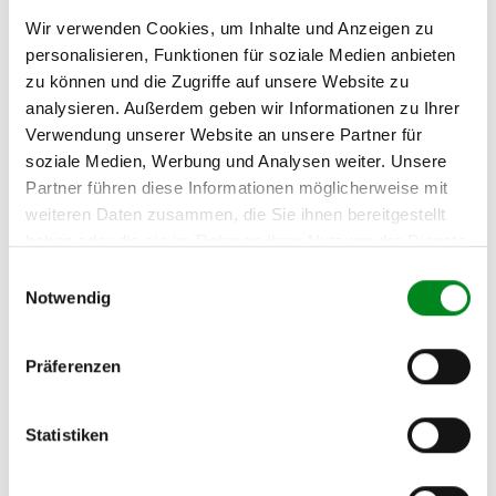
RENAULT MEGANE
Wir verwenden Cookies, um Inhalte und Anzeigen zu
Limousine (LA0/1_) 1.4
personalisieren, Funktionen für soziale Medien anbieten
(LA0E, LA0V)
zu können und die Zugriffe auf unsere Website zu
RENAULT MEGANE
analysieren. Außerdem geben wir Informationen zu Ihrer
Limousine (LA0/1_) 1.4 16V
Verwendung unserer Website an unsere Partner für
(LA0D, LA1H, lA0W, LA10)
soziale Medien, Werbung und Analysen weiter. Unsere
RENAULT MEGANE
Partner führen diese Informationen möglicherweise mit
Limousine (LA0/1_) 1.6 16V
weiteren Daten zusammen, die Sie ihnen bereitgestellt
(La04, LA11, LA0B, LA1C,
haben oder die sie im Rahmen Ihrer Nutzung der Dienste
LA1J)
gesammelt haben.
Einwilligungsauswahl
RENAULT MEGANE
Notwendig
Limousine (LA0/1_) 1.6 e
(LA0F, LA0S)
Präferenzen
RENAULT MEGANE
Limousine (LA0/1_) 1.6 i
(LA0L)
Statistiken
RENAULT MEGANE
Limousine (LA0/1_) 1.8 16V