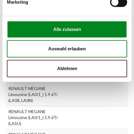
Marketing
(LA06, LA12, LA1A, LA1M,
LA1R)
RENAULT MEGANE
Limousine (LA0/1_) 1.9 D
Alle zulassen
(LA0A, LA0U)
RENAULT MEGANE
Limousine (LA0/1_) 1.9 dCi
Auswahl erlauben
(LA05, LA1F)
RENAULT MEGANE
Ablehnen
Limousine (LA0/1_) 1.9 dT
(LA0K, LA0Y)
RENAULT MEGANE
Limousine (LA0/1_) 1.9 dTi
(LA08, LA0N)
RENAULT MEGANE
Limousine (LA0/1_) 1.9 dTi
(LA1U)