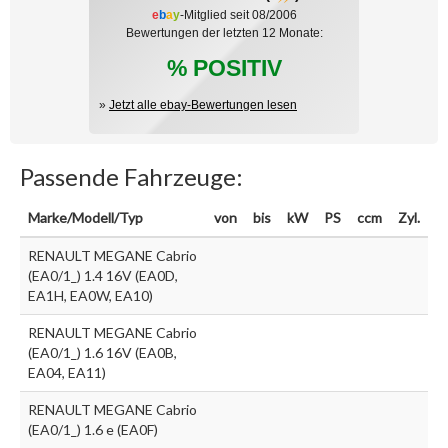
e
b
a
y
-Mitglied seit 08/2006
Bewertungen der letzten 12 Monate:
% POSITIV
»
Jetzt alle ebay-Bewertungen lesen
Passende Fahrzeuge:
Marke/Modell/Typ
von
bis
kW
PS
ccm
Zyl.
RENAULT MEGANE Cabrio
(EA0/1_) 1.4 16V (EA0D,
EA1H, EA0W, EA10)
RENAULT MEGANE Cabrio
(EA0/1_) 1.6 16V (EA0B,
EA04, EA11)
RENAULT MEGANE Cabrio
(EA0/1_) 1.6 e (EA0F)