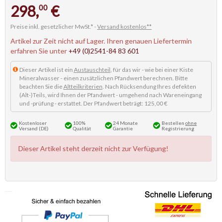
298,
€
00
Preise inkl. gesetzlicher MwSt.* -
Versand kostenlos**
Artikel zur Zeit nicht auf Lager. Ihren genauen Liefertermin
erfahren Sie unter
+49 (0)2541-84 83 601
Dieser Artikel ist ein
Austauschteil
, für das wir - wie bei einer Kiste
Mineralwasser - einen zusätzlichen Pfandwert berechnen. Bitte
beachten Sie die
Altteilkriterien
. Nach Rücksendung Ihres defekten
(Alt-)Teils, wird Ihnen der Pfandwert - umgehend nach Wareneingang
und -prüfung - erstattet. Der Pfandwert beträgt: 125,00 €
Kostenloser
100%
24 Monate
Bestellen
ohne
Versand (DE)
Qualität
Garantie
Registrierung
Dieser Artikel steht derzeit nicht zur Verfügung!