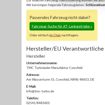
Zur exakten Fahrzeug-Identifizierung können Sie auc
Wir benötigen folgende Fahrzeugdaten:
Schlüsselnu
Passendes Fahrzeug nicht dabei?
Fahrzeug-Suche für AT-Lenkgetriebe
»
Oder einfach
im Chat
nachfragen.
Hersteller/EU Verantwortliche
Hersteller
Unternehmensname:
TMC Turbolader Manufaktur Coesfeld
Adresse:
Am Wasserturm 55, Coesfeld, NRW, 48653, DE
E-Mail:
info@tmc-turbo.de
Telefon:
02541/8483601