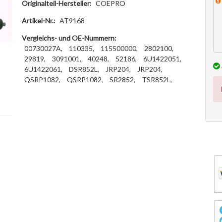
Originalteil-Hersteller:
COEPRO
Artikel-Nr.:
AT9168
Vergleichs- und OE-Nummern:
00730027A,
110335,
115500000,
2802100,
29819,
3091001,
40248,
52186,
6U1422051,
6U1422061,
DSR852L,
JRP204,
JRP204,
QSRP1082,
QSRP1082,
SR2852,
TSR852L,