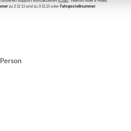
h unseren Support kontaktieren (
Chat
, Telefon oder E-Mail).
mmer
zu 2 (2.1) und zu 3 (2.2) oder
Fahrgestellnummer
.
 Person