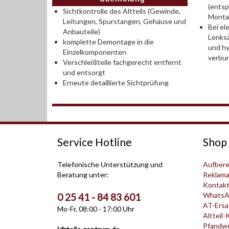
(entsp
Sichtkontrolle des Altteils (Gewinde,
Monta
Leitungen, Spurstangen, Gehäuse und
Bei el
Anbauteile)
Lenksä
komplette Demontage in die
und hy
Einzelkomponenten
verbu
Verschleißteile fachgerecht entfernt
und entsorgt
Erneute detaillierte Sichtprüfung
Service Hotline
Shop 
Telefonische Unterstützung und
Aufbere
Beratung unter:
Reklama
Kontak
WhatsA
0 25 41 - 84 83 601
AT-Ersat
Mo-Fr, 08:00 - 17:00 Uhr
Altteil-
Pfandwer