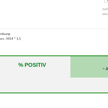
Zahl
abw
lenkung
ass : M14 * 1,5
% POSITIV
»
J