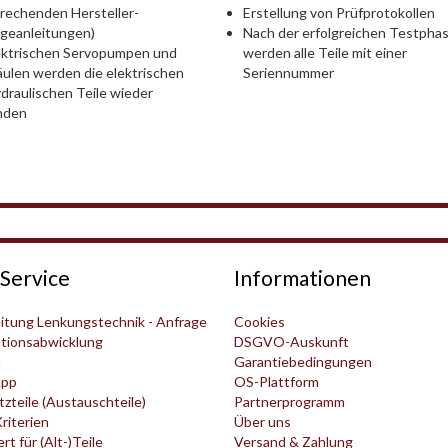
rechenden Hersteller-
Erstellung von Prüfprotokollen
geanleitungen)
Nach der erfolgreichen Testpha
ektrischen Servopumpen und
werden alle Teile mit einer
ulen werden die elektrischen
Seriennummer
draulischen Teile wieder
nden
Service
Informationen
itung Lenkungstechnik - Anfrage
Cookies
tionsabwicklung
DSGVO-Auskunft
t
Garantiebedingungen
pp
OS-Plattform
zteile (Austauschteile)
Partnerprogramm
Kriterien
Über uns
t für (Alt-)Teile
Versand & Zahlung