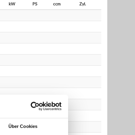
kW
PS
ccm
Zyl.
Über Cookies