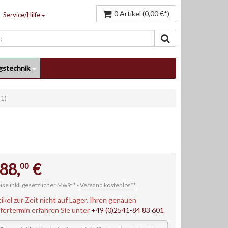
0 Artikel (0,00 €*)
Service/Hilfe
gstechnik
1)
88,
€
00
ise inkl. gesetzlicher MwSt.* -
Versand kostenlos**
tikel zur Zeit nicht auf Lager. Ihren genauen
efertermin erfahren Sie unter
+49 (0)2541-84 83 601