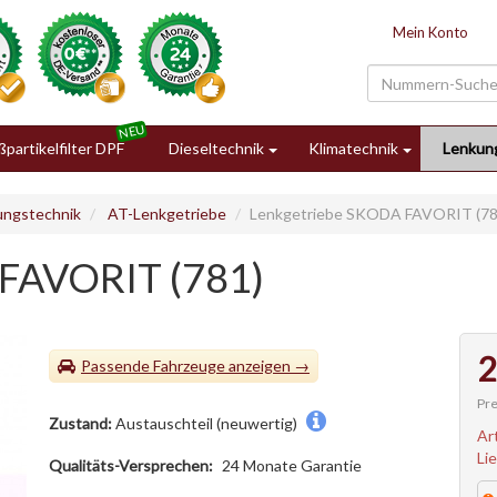
Mein Konto
partikelfilter DPF
Dieseltechnik
Klimatechnik
Lenkun
ungstechnik
AT-Lenkgetriebe
Lenkgetriebe SKODA FAVORIT (78
 FAVORIT (781)
2
Passende Fahrzeuge
Pre
Zustand:
Austauschteil (neuwertig)
Ar
Li
Qualitäts-Versprechen:
24 Monate Garantie