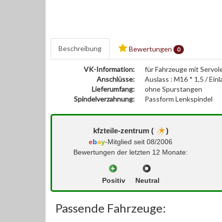
Beschreibung
Bewertungen
0
VK-Information:
für Fahrzeuge mit Servo
Anschlüsse:
Auslass : M16 * 1,5 / Einl
Lieferumfang:
ohne Spurstangen
Spindelverzahnung:
Passform Lenkspindel
kfzteile-zentrum (
)
e
b
a
y
-Mitglied seit 08/2006
Bewertungen der letzten 12 Monate:
Positiv
Neutral
Passende Fahrzeuge: