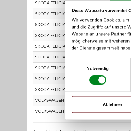
SKODA FELICIA I (6U1) 1.6 LX
Diese Webseite verwendet 
SKODA FELICIA I (6U1) 1.9 D
Wir verwenden Cookies, um I
SKODA FELICIA I Kombi (6U5) 1.3 LX
und die Zugriffe auf unsere 
Website an unsere Partner fü
SKODA FELICIA I Kombi (6U5) 1.3 LXI
möglicherweise mit weiteren
SKODA FELICIA I Kombi (6U5) 1.6 GLX
der Dienste gesammelt habe
SKODA FELICIA I Kombi (6U5) 1.9 D
Einwilligungsauswahl
SKODA FELICIA I Pickup (797) 1.3
Notwendig
SKODA FELICIA I Pickup (797) 1.6
SKODA FELICIA I Pickup (797) 1.9 D
VOLKSWAGEN CADDY II Pickup (9U7) 1.6
Ablehnen
VOLKSWAGEN CADDY II Pickup (9U7) 1.9 D