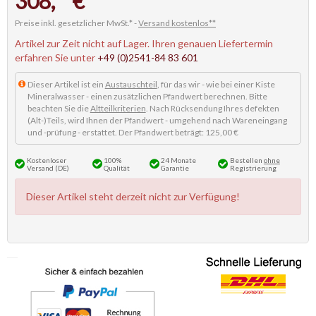
308,
€
Preise inkl. gesetzlicher MwSt.* -
Versand kostenlos**
Artikel zur Zeit nicht auf Lager. Ihren genauen Liefertermin
erfahren Sie unter
+49 (0)2541-84 83 601
Dieser Artikel ist ein
Austauschteil
, für das wir - wie bei einer Kiste
Mineralwasser - einen zusätzlichen Pfandwert berechnen. Bitte
beachten Sie die
Altteilkriterien
. Nach Rücksendung Ihres defekten
(Alt-)Teils, wird Ihnen der Pfandwert - umgehend nach Wareneingang
und -prüfung - erstattet. Der Pfandwert beträgt: 125,00 €
Kostenloser
100%
24 Monate
Bestellen
ohne
Versand (DE)
Qualität
Garantie
Registrierung
Dieser Artikel steht derzeit nicht zur Verfügung!