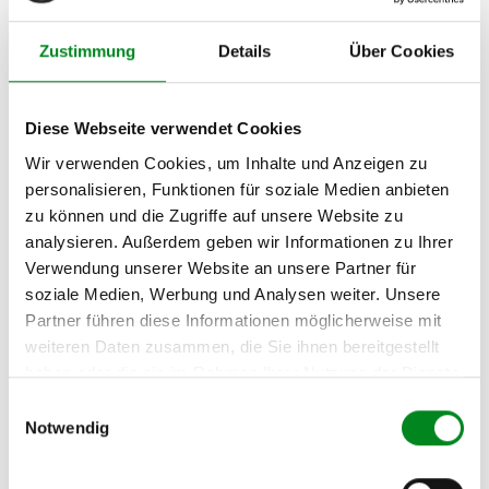
Fließheck (_E11_) 1.4
(EE111_)
Zustimmung
Details
Über Cookies
TOYOTA COROLLA
Fließheck (_E11_) 1.6
(AE111_)
Diese Webseite verwendet Cookies
Wir verwenden Cookies, um Inhalte und Anzeigen zu
TOYOTA COROLLA
personalisieren, Funktionen für soziale Medien anbieten
Fließheck (_E11_) 1.6 Aut.
(AE111_)
zu können und die Zugriffe auf unsere Website zu
analysieren. Außerdem geben wir Informationen zu Ihrer
TOYOTA COROLLA
Verwendung unserer Website an unsere Partner für
Fließheck (_E11_) 2.0 D
soziale Medien, Werbung und Analysen weiter. Unsere
(CE110)
Partner führen diese Informationen möglicherweise mit
TOYOTA COROLLA
weiteren Daten zusammen, die Sie ihnen bereitgestellt
Kombi (_E11_) 1.4 (EE111_)
haben oder die sie im Rahmen Ihrer Nutzung der Dienste
TOYOTA COROLLA
gesammelt haben.
Einwilligungsauswahl
Kombi (_E11_) 1.6 (AE111_)
Notwendig
TOYOTA COROLLA
Kombi (_E11_) 1.6 Aut.