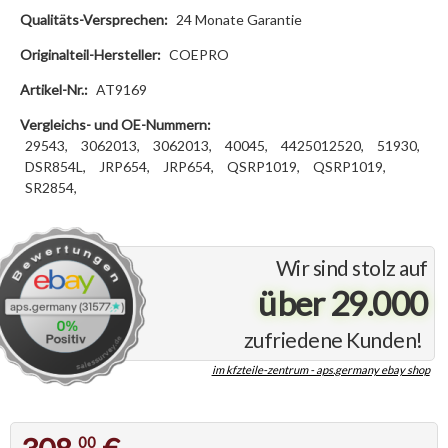
Qualitäts-Versprechen:
24 Monate Garantie
Originalteil-Hersteller:
COEPRO
Artikel-Nr.:
AT9169
Vergleichs- und OE-Nummern:
29543,
3062013,
3062013,
40045,
4425012520,
51930,
DSR854L,
JRP654,
JRP654,
QSRP1019,
QSRP1019,
SR2854,
Wir sind stolz auf
über 29.000
zufriedene Kunden!
im kfzteile-zentrum - aps.germany ebay shop
00