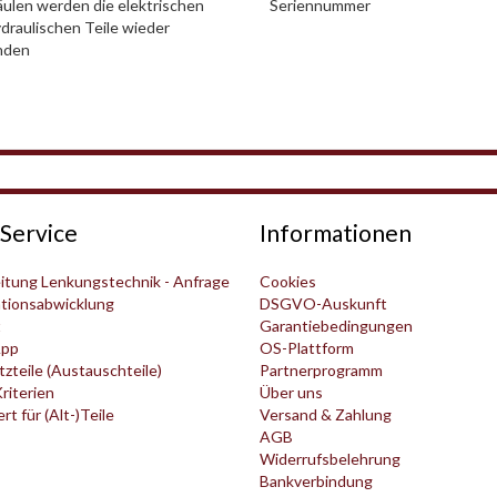
ulen werden die elektrischen
Seriennummer
draulischen Teile wieder
nden
Service
Informationen
itung Lenkungstechnik - Anfrage
Cookies
tionsabwicklung
DSGVO-Auskunft
t
Garantiebedingungen
pp
OS-Plattform
zteile (Austauschteile)
Partnerprogramm
Kriterien
Über uns
t für (Alt-)Teile
Versand & Zahlung
AGB
Widerrufsbelehrung
Bankverbindung