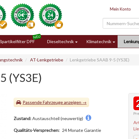
Mein Konto
partikelfilter DPF
Dieseltechnik
Klimatechnik
Lenkun
ungstechnik
AT-Lenkgetriebe
Lenkgetriebe SAAB 9-5 (YS3E)
5 (YS3E)
Passende Fahrzeuge
Pre
Zustand:
Austauschteil (neuwertig)
Ar
Li
Qualitäts-Versprechen:
24 Monate Garantie