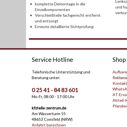
Lenksä
komplette Demontage in die
und hy
Einzelkomponenten
verbu
Verschleißteile fachgerecht entfernt
und entsorgt
Erneute detaillierte Sichtprüfung
Service Hotline
Shop 
Telefonische Unterstützung und
Aufbere
Beratung unter:
Reklama
Kontak
WhatsA
0 25 41 - 84 83 601
AT-Ersat
Mo-Fr, 08:00 - 17:00 Uhr
Altteil-
Pfandwer
kfzteile-zentrum.de
Am Wasserturm 55
48653 Coesfeld (NRW)
Anfahrt berechnen