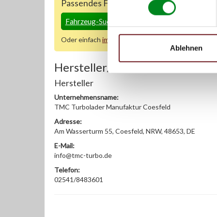
Passendes Fahrzeug nicht dabei?
Fahrzeug-Suche für AT-Lenkgetriebe
»
Oder einfach
im Chat
nachfragen.
Ablehnen
Hersteller/EU Verantwortliche
Hersteller
Unternehmensname:
TMC Turbolader Manufaktur Coesfeld
Adresse:
Am Wasserturm 55, Coesfeld, NRW, 48653, DE
E-Mail:
info@tmc-turbo.de
Telefon:
02541/8483601