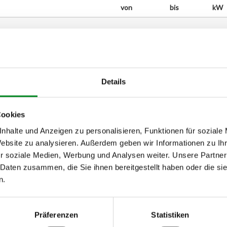
von
bis
kW
Details
Cookies
nhalte und Anzeigen zu personalisieren, Funktionen für soziale
Website zu analysieren. Außerdem geben wir Informationen zu I
r soziale Medien, Werbung und Analysen weiter. Unsere Partner
 Daten zusammen, die Sie ihnen bereitgestellt haben oder die s
n.
h unseren Support kontaktieren (
Chat
, Telefon oder E-Mail).
mmer
zu 2 (2.1) und zu 3 (2.2) oder
Fahrgestellnummer
.
Präferenzen
Statistiken