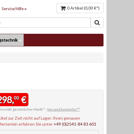
0 Artikel (0,00 €*)
Service/Hilfe
gstechnik
298,
€
00
ise inkl. gesetzlicher MwSt.* -
Versand kostenlos**
tikel zur Zeit nicht auf Lager. Ihren genauen
efertermin erfahren Sie unter
+49 (0)2541-84 83 601