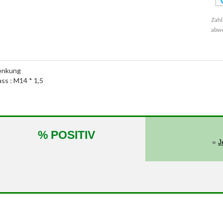
Zahl
abw
lenkung
ass : M14 * 1,5
% POSITIV
»
J