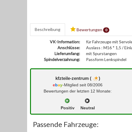
Beschreibung
Bewertungen
0
VK-Information:
für Fahrzeuge mit Servo
Anschlüsse:
Auslass : M16 * 1,5 / Einl
Lieferumfang:
mit Spurstangen
Spindelverzahnung:
Passform Lenkspindel
kfzteile-zentrum (
)
e
b
a
y
-Mitglied seit 08/2006
Bewertungen der letzten 12 Monate:
Positiv
Neutral
Passende Fahrzeuge: