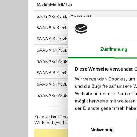
Marke/Modell/Typ
SAAB 9-5 Kombi (YS3E) 2.0 t
SAAB 9-5 Kombi (YS3E) 2.3 t
SAAB 9-5 Kombi (YS3E) 2.3 Turbo
Zustimmung
SAAB 9-5 (YS3E) 2.3t
SAAB 9-5 (YS3E) 2.3 Turbo
Diese Webseite verwendet 
SAAB 9-5 Kombi (YS3E) 3.0 V6t
Wir verwenden Cookies, um I
SAAB 9-5 (YS3E) 2.0 t
und die Zugriffe auf unsere 
Website an unsere Partner fü
SAAB 9-5 (YS3E) 3.0 V6t
möglicherweise mit weiteren
der Dienste gesammelt habe
Zur exakten Fahrzeug-Identifizierung können Sie auc
Einwilligungsauswahl
Wir benötigen folgende Fahrzeugdaten:
Schlüsselnu
Notwendig