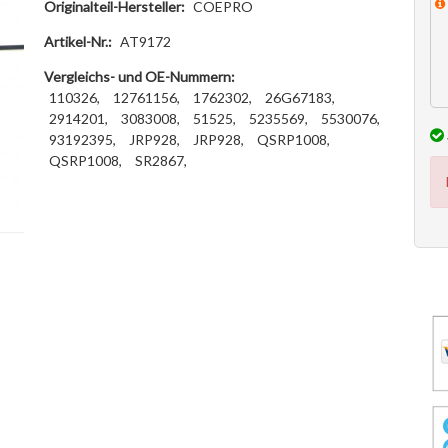
Originalteil-Hersteller:
COEPRO
Artikel-Nr.:
AT9172
Vergleichs- und OE-Nummern:
110326,
12761156,
1762302,
26G67183,
2914201,
3083008,
51525,
5235569,
5530076,
93192395,
JRP928,
JRP928,
QSRP1008,
QSRP1008,
SR2867,