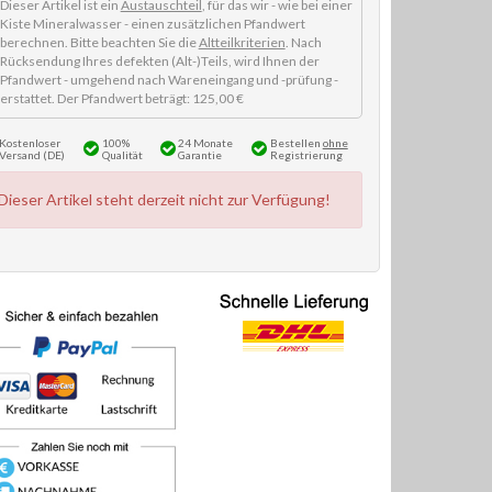
Dieser Artikel ist ein
Austauschteil
, für das wir - wie bei einer
Kiste Mineralwasser - einen zusätzlichen Pfandwert
berechnen. Bitte beachten Sie die
Altteilkriterien
. Nach
Rücksendung Ihres defekten (Alt-)Teils, wird Ihnen der
Pfandwert - umgehend nach Wareneingang und -prüfung -
erstattet. Der Pfandwert beträgt: 125,00 €
Kostenloser
100%
24 Monate
Bestellen
ohne
Versand (DE)
Qualität
Garantie
Registrierung
Dieser Artikel steht derzeit nicht zur Verfügung!