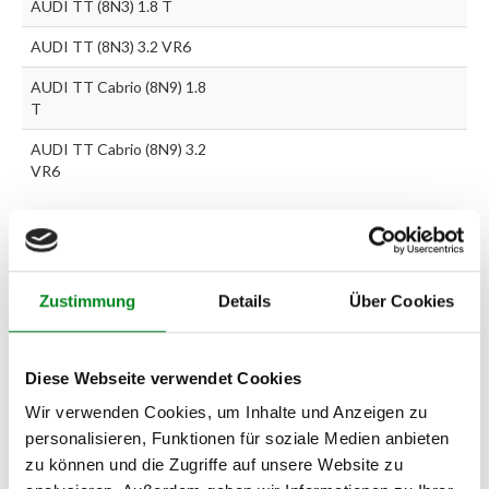
AUDI TT (8N3) 1.8 T
AUDI TT (8N3) 3.2 VR6
AUDI TT Cabrio (8N9) 1.8
T
AUDI TT Cabrio (8N9) 3.2
VR6
Zur exakten Fahrzeug-Identifizierung können Sie auch unseren
Support kontaktieren (
Chat
, Telefon oder E-Mail).
Wir benötigen folgende Fahrzeugdaten:
Schlüsselnummer
zu 2
Zustimmung
Details
Über Cookies
(2.1) und zu 3 (2.2) oder
Fahrgestellnummer
.
Passendes Fahrzeug nicht dabei?
Diese Webseite verwendet Cookies
Fahrzeug-Suche für AT-Lenkgetriebe
»
Wir verwenden Cookies, um Inhalte und Anzeigen zu
personalisieren, Funktionen für soziale Medien anbieten
Oder einfach
im Chat
nachfragen.
zu können und die Zugriffe auf unsere Website zu