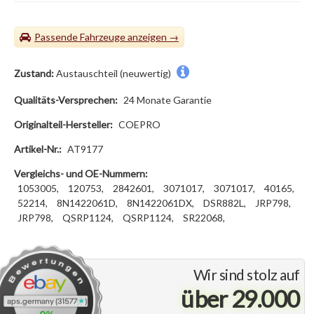
Passende Fahrzeuge
Zustand:
Austauschteil (neuwertig)
Qualitäts-Versprechen:
24 Monate Garantie
Originalteil-Hersteller:
COEPRO
Artikel-Nr.:
AT9177
Vergleichs- und OE-Nummern:
1053005,
120753,
2842601,
3071017,
3071017,
40165,
52214,
8N1422061D,
8N1422061DX,
DSR882L,
JRP798,
JRP798,
QSRP1124,
QSRP1124,
SR22068,
Wir sind stolz auf
über 29.000