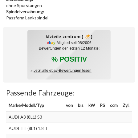
ohne Spurstangen
Spindelverzahnung:
Passform Lenkspindel
kfzteile-zentrum (
)
e
b
a
y
-Mitglied seit 08/2006
Bewertungen der letzten 12 Monate:
% POSITIV
»
Jetzt alle ebay-Bewertungen lesen
Passende Fahrzeuge:
Marke/Modell/Typ
von
bis
kW
PS
ccm
Zyl.
AUDI A3 (8L1) S3
AUDI TT (8L1) 1.8 T