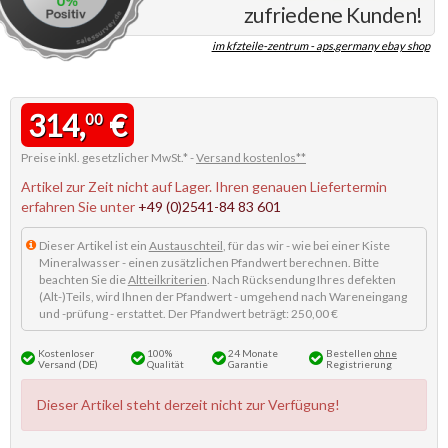
zufriedene Kunden!
im kfzteile-zentrum - aps.germany ebay shop
314,
€
00
Preise inkl. gesetzlicher MwSt.* -
Versand kostenlos**
Artikel zur Zeit nicht auf Lager. Ihren genauen Liefertermin
erfahren Sie unter
+49 (0)2541-84 83 601
Dieser Artikel ist ein
Austauschteil
, für das wir - wie bei einer Kiste
Mineralwasser - einen zusätzlichen Pfandwert berechnen. Bitte
beachten Sie die
Altteilkriterien
. Nach Rücksendung Ihres defekten
(Alt-)Teils, wird Ihnen der Pfandwert - umgehend nach Wareneingang
und -prüfung - erstattet. Der Pfandwert beträgt: 250,00 €
Kostenloser
100%
24 Monate
Bestellen
ohne
Versand (DE)
Qualität
Garantie
Registrierung
Dieser Artikel steht derzeit nicht zur Verfügung!