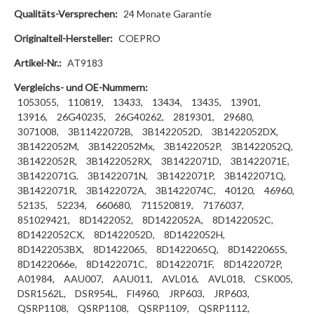
Qualitäts-Versprechen:
24 Monate Garantie
Originalteil-Hersteller:
COEPRO
Artikel-Nr.:
AT9183
Vergleichs- und OE-Nummern:
1053055,
110819,
13433,
13434,
13435,
13901,
13916,
26G40235,
26G40262,
2819301,
29680,
3071008,
3B11422072B,
3B1422052D,
3B1422052DX,
3B1422052M,
3B1422052Mx,
3B1422052P,
3B1422052Q,
3B1422052R,
3B1422052RX,
3B1422071D,
3B1422071E,
3B1422071G,
3B1422071N,
3B1422071P,
3B1422071Q,
3B1422071R,
3B1422072A,
3B1422074C,
40120,
46960,
52135,
52234,
660680,
711520819,
7176037,
851029421,
8D1422052,
8D1422052A,
8D1422052C,
8D1422052CX,
8D1422052D,
8D1422052H,
8D1422053BX,
8D1422065,
8D1422065Q,
8D1422065S,
8D1422066e,
8D1422071C,
8D1422071F,
8D1422072P,
A01984,
AAU007,
AAU011,
AVL016,
AVL018,
CSK005,
DSR1562L,
DSR954L,
FI4960,
JRP603,
JRP603,
QSRP1108,
QSRP1108,
QSRP1109,
QSRP1112,