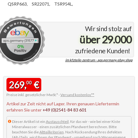
QSRP663,
SR22071,
TSR954L,
Wir sind stolz auf
über 29.000
zufriedene Kunden!
im kfzteile-zentrum - aps.germany ebay shop
269,
€
00
Preise inkl. gesetzlicher MwSt.* -
Versand kostenlos**
Artikel zur Zeit nicht auf Lager. Ihren genauen Liefertermin
erfahren Sie unter
+49 (0)2541-84 83 601
Dieser Artikel ist ein
Austauschteil
, für das wir - wie bei einer Kiste
Mineralwasser - einen zusätzlichen Pfandwert berechnen. Bitte
beachten Sie die
Altteilkriterien
. Nach Rücksendung Ihres defekten
(Alt-)Teils, wird Ihnen der Pfandwert - umgehend nach Wareneingang