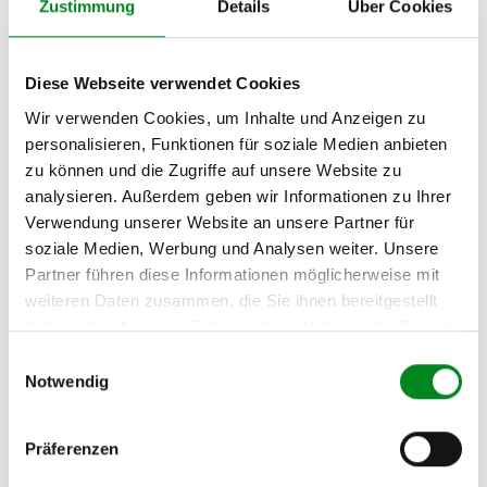
Zustimmung
Details
Über Cookies
VOLKSWAGEN PASSAT
(3B2) 1.8 T
Diese Webseite verwendet Cookies
VOLKSWAGEN PASSAT
(3B2) 1.9TDI
Wir verwenden Cookies, um Inhalte und Anzeigen zu
personalisieren, Funktionen für soziale Medien anbieten
VOLKSWAGEN PASSAT
(3B2) 2.0
zu können und die Zugriffe auf unsere Website zu
analysieren. Außerdem geben wir Informationen zu Ihrer
VOLKSWAGEN PASSAT
Verwendung unserer Website an unsere Partner für
(3B2) 2.3 VR5
soziale Medien, Werbung und Analysen weiter. Unsere
VOLKSWAGEN PASSAT
Partner führen diese Informationen möglicherweise mit
(3B2) 2.8 V6
weiteren Daten zusammen, die Sie ihnen bereitgestellt
haben oder die sie im Rahmen Ihrer Nutzung der Dienste
VOLKSWAGEN PASSAT
gesammelt haben.
(3B3) 1.6
Einwilligungsauswahl
Notwendig
VOLKSWAGEN PASSAT
(3B3) 1.8 T 20V
Präferenzen
VOLKSWAGEN PASSAT
(3B3) 1.9 TDI