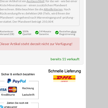
Dieser Artikel ist ein
Austauschteil
, für das wir - wie bei einer
Kiste Mineralwasser - einen zusätzlichen Pfandwert
berechnen. Bitte beachten Sie die
Altteilkriterien
. Nach
Rücksendung Ihres defekten (Alt-)Teils, wird Ihnen der
Pfandwert - umgehend nach Wareneingang und -prüfung -
erstattet. Der Pfandwert beträgt: 250,00 €
Kostenloser
100%
24 Monate
Bestellen
ohne
Versand (DE)
Qualität
Garantie
Registrierung
Dieser Artikel steht derzeit nicht zur Verfügung!
bereits 11 verkauft