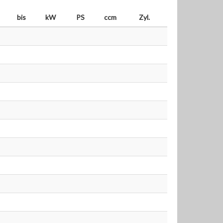
bis
kW
PS
ccm
Zyl.