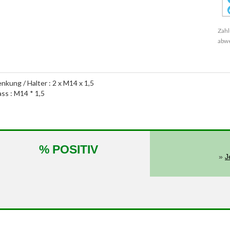
Zahl
abw
nkung / Halter : 2 x M14 x 1,5
ass : M14 * 1,5
% POSITIV
»
J