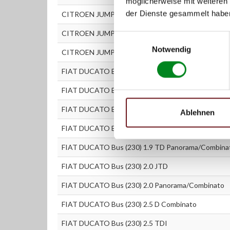
möglicherweise mit weiteren
der Dienste gesammelt habe
CITROEN JUMPER Bus (230P) 1.9 TD
CITROEN JUMPER Kasten (230L) 2.5 D 4x4
Einwilligungsauswahl
Notwendig
CITROEN JUMPER Kasten (230L) 2.5 TDi 4x4
FIAT DUCATO Bus (230) 1.9 D
FIAT DUCATO Bus (230) 1.9 D Combinato
FIAT DUCATO Bus (230) 1.9 TD
Ablehnen
FIAT DUCATO Bus (230) 1.9 TD Combinato
FIAT DUCATO Bus (230) 1.9 TD Panorama/Combina
FIAT DUCATO Bus (230) 2.0 JTD
FIAT DUCATO Bus (230) 2.0 Panorama/Combinato
FIAT DUCATO Bus (230) 2.5 D Combinato
FIAT DUCATO Bus (230) 2.5 TDI