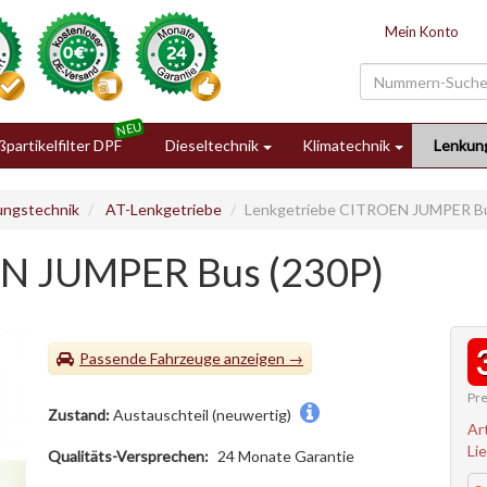
Mein Konto
partikelfilter DPF
Dieseltechnik
Klimatechnik
Lenkun
ungstechnik
AT-Lenkgetriebe
Lenkgetriebe CITROEN JUMPER Bu
EN JUMPER Bus (230P)
Passende Fahrzeuge
Pre
Zustand:
Austauschteil (neuwertig)
Ar
Li
Qualitäts-Versprechen:
24 Monate Garantie