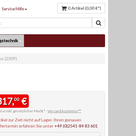
0 Artikel (0,00 €*)
Service/Hilfe
gstechnik
s (230P)
317,
€
00
ise inkl. gesetzlicher MwSt.* -
Versand kostenlos**
tikel zur Zeit nicht auf Lager. Ihren genauen
efertermin erfahren Sie unter
+49 (0)2541-84 83 601