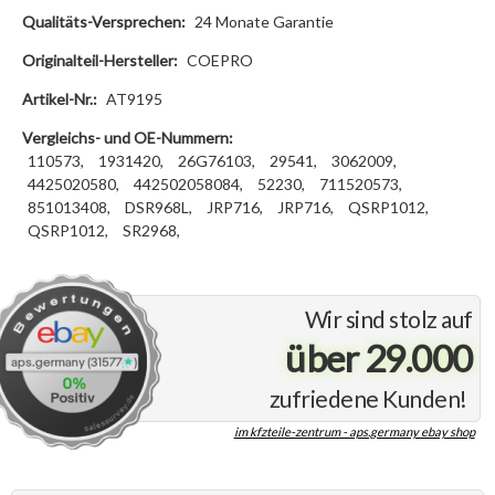
Qualitäts-Versprechen:
24 Monate Garantie
Originalteil-Hersteller:
COEPRO
Artikel-Nr.:
AT9195
Vergleichs- und OE-Nummern:
110573,
1931420,
26G76103,
29541,
3062009,
4425020580,
442502058084,
52230,
711520573,
851013408,
DSR968L,
JRP716,
JRP716,
QSRP1012,
QSRP1012,
SR2968,
Wir sind stolz auf
über 29.000
zufriedene Kunden!
im kfzteile-zentrum - aps.germany ebay shop