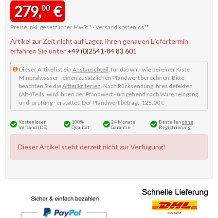
279,
€
00
Preise inkl. gesetzlicher MwSt.* -
Versand kostenlos**
Artikel zur Zeit nicht auf Lager. Ihren genauen Liefertermin
erfahren Sie unter
+49 (0)2541-84 83 601
Dieser Artikel ist ein
Austauschteil
, für das wir - wie bei einer Kiste
Mineralwasser - einen zusätzlichen Pfandwert berechnen. Bitte
beachten Sie die
Altteilkriterien
. Nach Rücksendung Ihres defekten
(Alt-)Teils, wird Ihnen der Pfandwert - umgehend nach Wareneingang
und -prüfung - erstattet. Der Pfandwert beträgt: 125,00 €
Kostenloser
100%
24 Monate
Bestellen
ohne
Versand (DE)
Qualität
Garantie
Registrierung
Dieser Artikel steht derzeit nicht zur Verfügung!