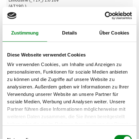
(AT190_)
TOYOTA CARINA E
Limousine (_T19_) 1.6 GLI
(AT190)
Zustimmung
Details
Über Cookies
TOYOTA CARINA E
Limousine (_T19_) 1.8 i 16V
(AT191)
Diese Webseite verwendet Cookies
Wir verwenden Cookies, um Inhalte und Anzeigen zu
TOYOTA CARINA E
Limousine (_T19_) 2.0
personalisieren, Funktionen für soziale Medien anbieten
(ST191)
zu können und die Zugriffe auf unsere Website zu
analysieren. Außerdem geben wir Informationen zu Ihrer
TOYOTA CARINA E
Verwendung unserer Website an unsere Partner für
Limousine (_T19_) 2.0 D
(CT190)
soziale Medien, Werbung und Analysen weiter. Unsere
Partner führen diese Informationen möglicherweise mit
TOYOTA CARINA E
weiteren Daten zusammen, die Sie ihnen bereitgestellt
Limousine (_T19_) 2.0 GLI
haben oder die sie im Rahmen Ihrer Nutzung der Dienste
(ST191)
gesammelt haben.
Einwilligungsauswahl
TOYOTA CARINA E