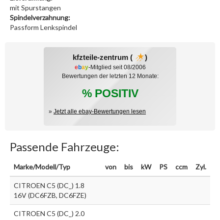
mit Spurstangen
Spindelverzahnung:
Passform Lenkspindel
kfzteile-zentrum (
)
e
b
a
y
-Mitglied seit 08/2006
Bewertungen der letzten 12 Monate:
% POSITIV
»
Jetzt alle ebay-Bewertungen lesen
Passende Fahrzeuge:
Marke/Modell/Typ
von
bis
kW
PS
ccm
Zyl.
CITROEN C5 (DC_) 1.8
16V (DC6FZB, DC6FZE)
CITROEN C5 (DC_) 2.0