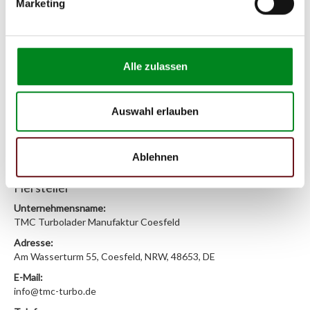
Marketing
Wir benötigen folgende Fahrzeugdaten:
Schlüsselnummer
zu 2
(2.1) und zu 3 (2.2) oder
Fahrgestellnummer
.
Passendes Fahrzeug nicht dabei?
Alle zulassen
Fahrzeug-Suche für AT-Lenkgetriebe
»
Oder einfach
im Chat
nachfragen.
Auswahl erlauben
Hersteller/EU Verantwortliche
Ablehnen
Person
Hersteller
Unternehmensname:
TMC Turbolader Manufaktur Coesfeld
Adresse:
Am Wasserturm 55, Coesfeld, NRW, 48653, DE
E-Mail:
info@tmc-turbo.de