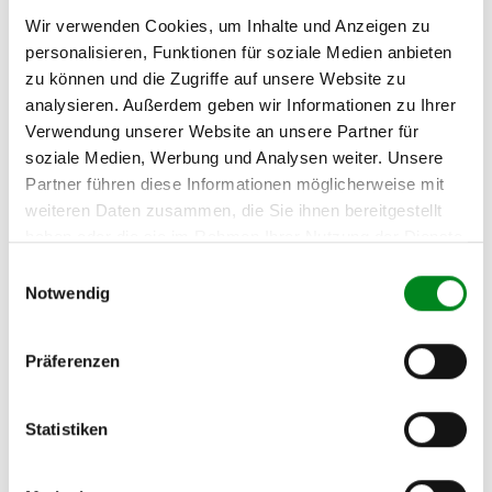
CITROEN C5 (RC_) 2.0 HDi
(RCRHRH)
Wir verwenden Cookies, um Inhalte und Anzeigen zu
personalisieren, Funktionen für soziale Medien anbieten
CITROEN C5 (RC_) 2.2 HDi
zu können und die Zugriffe auf unsere Website zu
analysieren. Außerdem geben wir Informationen zu Ihrer
CITROEN C5 Break (DE_)
2.0 HDi
Verwendung unserer Website an unsere Partner für
soziale Medien, Werbung und Analysen weiter. Unsere
CITROEN C5 Break (RE_)
Partner führen diese Informationen möglicherweise mit
1.6 HDi (RE8HZB)
weiteren Daten zusammen, die Sie ihnen bereitgestellt
CITROEN C5 Break (RE_)
haben oder die sie im Rahmen Ihrer Nutzung der Dienste
1.8 16V
gesammelt haben.
Einwilligungsauswahl
Notwendig
CITROEN C5 Break (RE_)
2.0 HDi (RERHRH)
CITROEN C5 Break (RE_)
Präferenzen
2.2 HDi
Statistiken
Zur exakten Fahrzeug-Identifizierung können Sie auch unseren
Support kontaktieren (
Chat
, Telefon oder E-Mail).