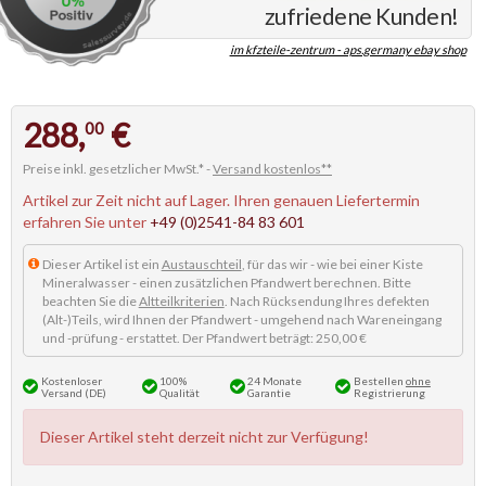
zufriedene Kunden!
im kfzteile-zentrum - aps.germany ebay shop
288,
€
00
Preise inkl. gesetzlicher MwSt.* -
Versand kostenlos**
Artikel zur Zeit nicht auf Lager. Ihren genauen Liefertermin
erfahren Sie unter
+49 (0)2541-84 83 601
Dieser Artikel ist ein
Austauschteil
, für das wir - wie bei einer Kiste
Mineralwasser - einen zusätzlichen Pfandwert berechnen. Bitte
beachten Sie die
Altteilkriterien
. Nach Rücksendung Ihres defekten
(Alt-)Teils, wird Ihnen der Pfandwert - umgehend nach Wareneingang
und -prüfung - erstattet. Der Pfandwert beträgt: 250,00 €
Kostenloser
100%
24 Monate
Bestellen
ohne
Versand (DE)
Qualität
Garantie
Registrierung
Dieser Artikel steht derzeit nicht zur Verfügung!