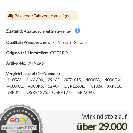
Passende Fahrzeuge
Zustand:
Austauschteil (neuwertig)
Qualitäts-Versprechen:
24 Monate Garantie
Originalteil-Hersteller:
COEPRO
Artikel-Nr.:
AT9196
Vergleichs- und OE-Nummern:
110563,
1161600,
29465,
3074015,
4000FA,
4000GV,
4000KQ,
4000KS,
52409,
DSR1268L,
FCI024,
JRP818,
JRP818,
QSRP1275,
QSRP1275,
SR22097,
Wir sind stolz auf
über 29.000